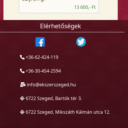
13 600,- Ft
Elérhetőségek
+36-62-424-119
+36-30-454-2594
info@ekszerszeged.hu
6722 Szeged, Bartók tér 3.
6722 Szeged, Mikszáth Kálmán utca 12.