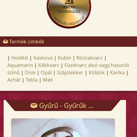
Termék cimkék
|
Holdkõ
|
Vaskova
|
Rubin
|
Rózsakvarc
|
Aquamarin
|
Kékkvarc
|
Füstkvarc alsó vagy hasonló
színû
|
Onix
|
Opál
|
Szájstekker
|
Köldök
|
Karika
|
Achát
|
Tekla
|
Mell
Gyűrű - Gyűrűk - Arany és ezüst ékszerek