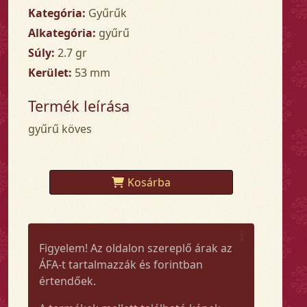
Kategória:
Gyűrűk
Alkategória:
gyűrű
Súly:
2.7 gr
Kerület:
53 mm
Termék leírása
gyűrű köves
Kosárba
Figyelem! Az oldalon szereplő árak az
ÁFA-t tartalmazzák és forintban
értendőek.