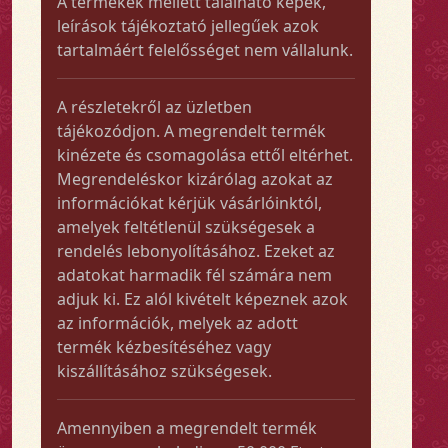
A termékek mellett található képek,
leírások tájékoztató jellegűek azok
tartalmáért felelősséget nem vállalunk.
A részletekről az üzletben
tájékozódjon. A megrendelt termék
kinézete és csomagolása ettől eltérhet.
Megrendeléskor kizárólag azokat az
információkat kérjük vásárlóinktól,
amelyek feltétlenül szükségesek a
rendelés lebonyolításához. Ezeket az
adatokat harmadik fél számára nem
adjuk ki. Ez alól kivételt képeznek azok
az információk, melyek az adott
termék kézbesítéséhez vagy
kiszállításához szükségesek.
Amennyiben a megrendelt termék