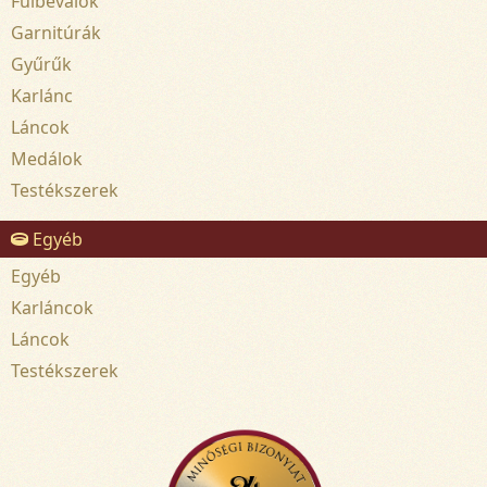
Fülbevalók
Garnitúrák
Gyűrűk
Karlánc
Láncok
Medálok
Testékszerek
Egyéb
Egyéb
Karláncok
Láncok
Testékszerek