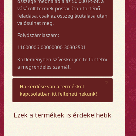
összege meghaladja az 50.000 Ft-ot, a
vásárolt termék postai úton történő
feladása, csak az összeg átutalása után
valósulhat meg.
Folyószámlaszám:
11600006-00000000-30302501
Közleményben szíveskedjen feltüntetni
a megrendelés számát.
Ha kérdése van a termékkel
kapcsolatban itt felteheti nekünk!
Ezek a termékek is érdekelhetik