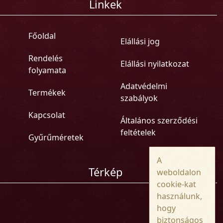
Linkek
Főoldal
Elállási jog
Rendelés
Elállási nyilatkozat
folyamata
Adatvédelmi
Termékek
szabályok
Kapcsolat
Általános szerződési
feltételek
Gyűrűméretek
A
Térkép
weboldalon
cookie-kat
használunk,
hogy
biztonságos