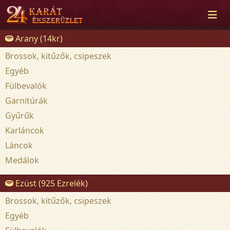
Arany (14kr)
Brossok, kitűzők, csipeszek
Egyéb
Fülbevalók
Garnitúrák
Gyűrűk
Karláncok
Láncok
Medálok
Ezüst (925 Ezrelék)
Brossok, kitűzők, csipeszek
Egyéb