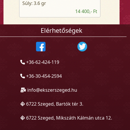
Súly: 3.6 gr
14 400,- Ft
Elérhetőségek
+36-62-424-119
+36-30-454-2594
info@ekszerszeged.hu
6722 Szeged, Bartók tér 3.
6722 Szeged, Mikszáth Kálmán utca 12.