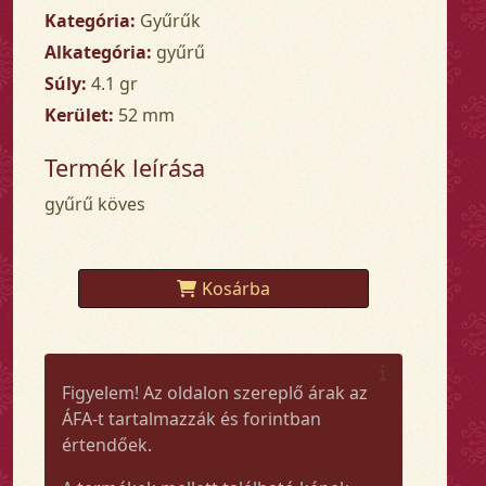
Kategória:
Gyűrűk
Alkategória:
gyűrű
Súly:
4.1 gr
Kerület:
52 mm
Termék leírása
gyűrű köves
Kosárba
Figyelem! Az oldalon szereplő árak az
ÁFA-t tartalmazzák és forintban
értendőek.