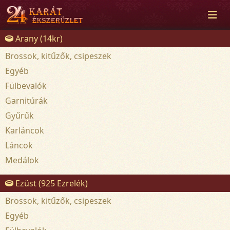
Arany (14kr)
Brossok, kitűzők, csipeszek
Egyéb
Fülbevalók
Garnitúrák
Gyűrűk
Karláncok
Láncok
Medálok
Ezüst (925 Ezrelék)
Brossok, kitűzők, csipeszek
Egyéb