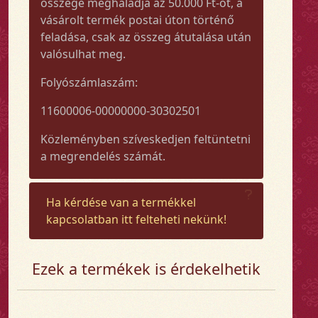
összege meghaladja az 50.000 Ft-ot, a
vásárolt termék postai úton történő
feladása, csak az összeg átutalása után
valósulhat meg.
Folyószámlaszám:
11600006-00000000-30302501
Közleményben szíveskedjen feltüntetni
a megrendelés számát.
Ha kérdése van a termékkel
kapcsolatban itt felteheti nekünk!
Ezek a termékek is érdekelhetik