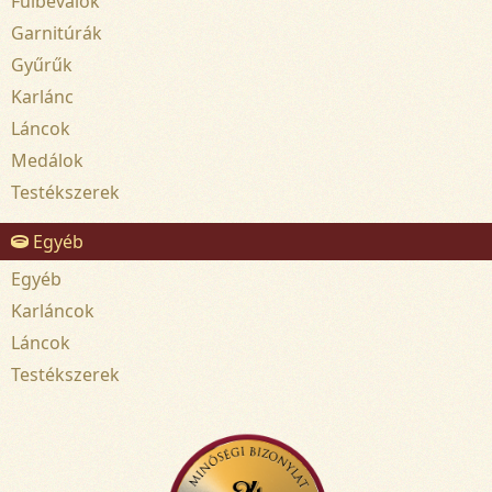
Fülbevalók
Garnitúrák
Gyűrűk
Karlánc
Láncok
Medálok
Testékszerek
Egyéb
Egyéb
Karláncok
Láncok
Testékszerek