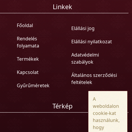
Linkek
Főoldal
Elállási jog
Rendelés
Elállási nyilatkozat
folyamata
Adatvédelmi
Termékek
szabályok
Kapcsolat
Általános szerződési
feltételek
Gyűrűméretek
A
Térkép
weboldalon
cookie-kat
használunk,
hogy