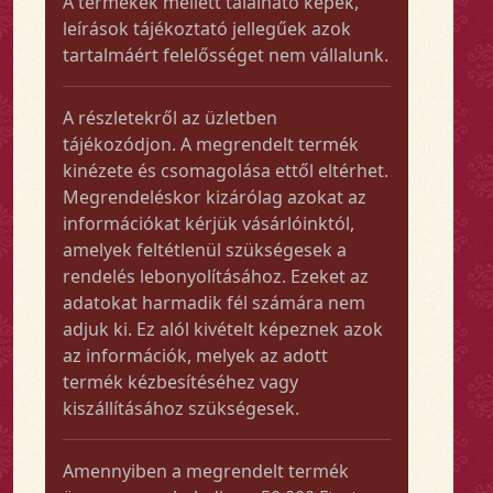
A termékek mellett található képek,
leírások tájékoztató jellegűek azok
tartalmáért felelősséget nem vállalunk.
A részletekről az üzletben
tájékozódjon. A megrendelt termék
kinézete és csomagolása ettől eltérhet.
Megrendeléskor kizárólag azokat az
információkat kérjük vásárlóinktól,
amelyek feltétlenül szükségesek a
rendelés lebonyolításához. Ezeket az
adatokat harmadik fél számára nem
adjuk ki. Ez alól kivételt képeznek azok
az információk, melyek az adott
termék kézbesítéséhez vagy
kiszállításához szükségesek.
Amennyiben a megrendelt termék