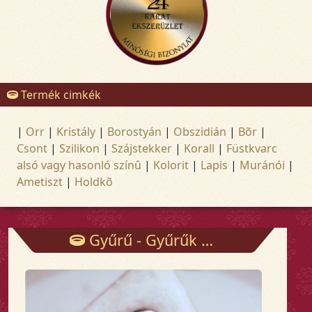
Termék cimkék
|
Orr
|
Kristály
|
Borostyán
|
Obszidián
|
Bõr
|
Csont
|
Szilikon
|
Szájstekker
|
Korall
|
Füstkvarc
alsó vagy hasonló színû
|
Kolorit
|
Lapis
|
Muránói
|
Ametiszt
|
Holdkõ
Gyűrű - Gyűrűk - Arany és ezüst ékszerek