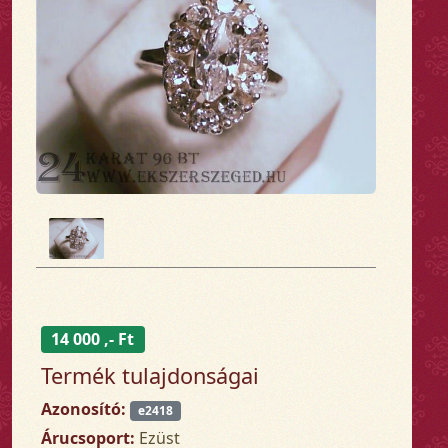
14 000 ,- Ft
Termék tulajdonságai
Azonosító:
e2418
Árucsoport:
Ezüst