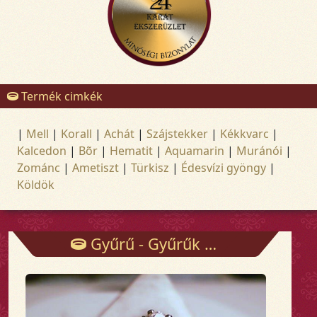
Termék cimkék
|
Mell
|
Korall
|
Achát
|
Szájstekker
|
Kékkvarc
|
Kalcedon
|
Bõr
|
Hematit
|
Aquamarin
|
Muránói
|
Zománc
|
Ametiszt
|
Türkisz
|
Édesvízi gyöngy
|
Köldök
Gyűrű - Gyűrűk - Arany és ezüst ékszerek