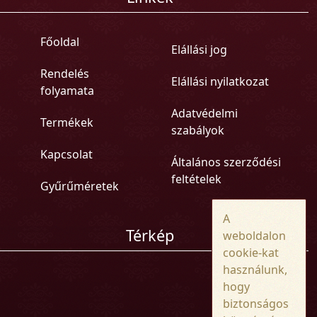
Főoldal
Elállási jog
Rendelés
Elállási nyilatkozat
folyamata
Adatvédelmi
Termékek
szabályok
Kapcsolat
Általános szerződési
feltételek
Gyűrűméretek
A
Térkép
weboldalon
cookie-kat
használunk,
hogy
biztonságos