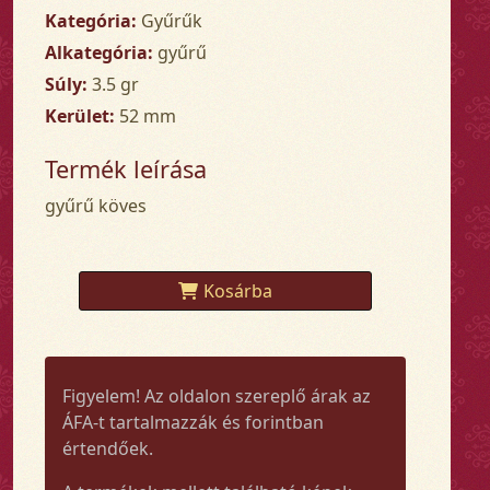
Kategória:
Gyűrűk
Alkategória:
gyűrű
Súly:
3.5 gr
Kerület:
52 mm
Termék leírása
gyűrű köves
Kosárba
Figyelem! Az oldalon szereplő árak az
ÁFA-t tartalmazzák és forintban
értendőek.