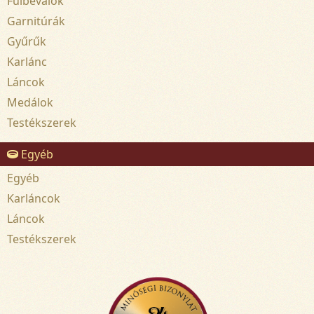
Fülbevalók
Garnitúrák
Gyűrűk
Karlánc
Láncok
Medálok
Testékszerek
Egyéb
Egyéb
Karláncok
Láncok
Testékszerek