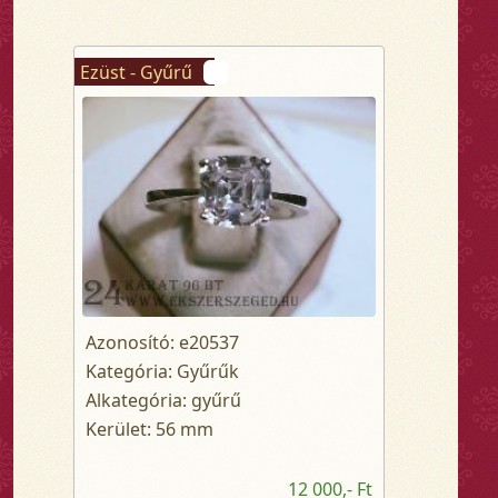
Ezüst - Gyűrű
Azonosító: e20537
Kategória: Gyűrűk
Alkategória: gyűrű
Kerület: 56 mm
12 000,- Ft