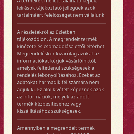
A termékek mellett található képek,
leírások tájékoztató jellegűek azok
tartalmáért felelősséget nem vállalunk.
A részletekről az üzletben
tájékozódjon. A megrendelt termék
kinézete és csomagolása ettől eltérhet.
Megrendeléskor kizárólag azokat az
információkat kérjük vásárlóinktól,
amelyek feltétlenül szükségesek a
rendelés lebonyolításához. Ezeket az
adatokat harmadik fél számára nem
adjuk ki. Ez alól kivételt képeznek azok
az információk, melyek az adott
termék kézbesítéséhez vagy
kiszállításához szükségesek.
Amennyiben a megrendelt termék