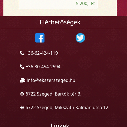
5 200,- Ft
Elérhetőségek
+36-62-424-119
+36-30-454-2594
info@ekszerszeged.hu
6722 Szeged, Bartók tér 3.
6722 Szeged, Mikszáth Kálmán utca 12.
Linkek