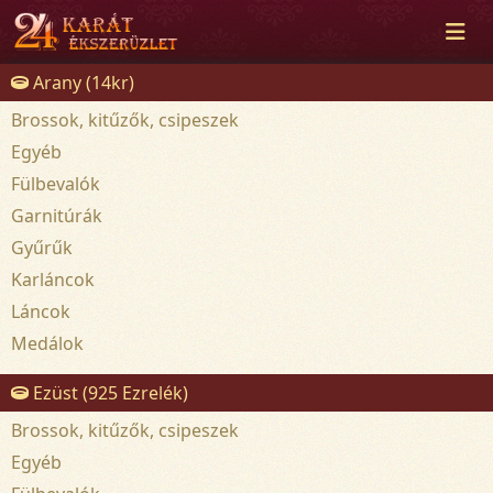
Arany (14kr)
Brossok, kitűzők, csipeszek
Egyéb
Fülbevalók
Garnitúrák
Gyűrűk
Karláncok
Láncok
Medálok
Ezüst (925 Ezrelék)
Brossok, kitűzők, csipeszek
Egyéb