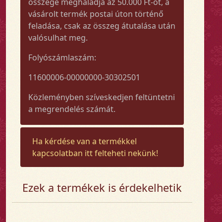
összege meghaladja az 50.000 Ft-ot, a
vásárolt termék postai úton történő
feladása, csak az összeg átutalása után
valósulhat meg.
Folyószámlaszám:
11600006-00000000-30302501
Közleményben szíveskedjen feltüntetni
a megrendelés számát.
Ha kérdése van a termékkel
kapcsolatban itt felteheti nekünk!
Ezek a termékek is érdekelhetik