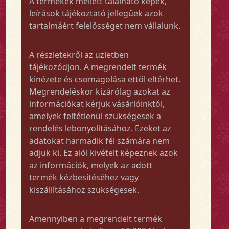
A termékek mellett található képek,
leírások tájékoztató jellegűek azok
tartalmáért felelősséget nem vállalunk.
A részletekről az üzletben
tájékozódjon. A megrendelt termék
kinézete és csomagolása ettől eltérhet.
Megrendeléskor kizárólag azokat az
információkat kérjük vásárlóinktól,
amelyek feltétlenül szükségesek a
rendelés lebonyolításához. Ezeket az
adatokat harmadik fél számára nem
adjuk ki. Ez alól kivételt képeznek azok
az információk, melyek az adott
termék kézbesítéséhez vagy
kiszállításához szükségesek.
Amennyiben a megrendelt termék