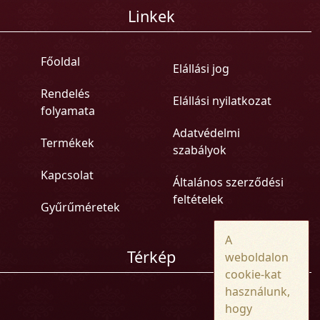
Linkek
Főoldal
Elállási jog
Rendelés
Elállási nyilatkozat
folyamata
Adatvédelmi
Termékek
szabályok
Kapcsolat
Általános szerződési
feltételek
Gyűrűméretek
A
Térkép
weboldalon
cookie-kat
használunk,
hogy