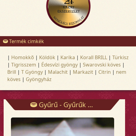
Termék cimkék
|
Homokkõ
|
Köldök
|
Karika
|
Korall BRILL
|
Türkisz
|
Tigrisszem
|
Édesvízi gyöngy
|
Swarovski köves
|
Brill
|
T Gyöngy
|
Malachit
|
Markazit
|
Citrin
|
nem
köves
|
Gyöngyház
Gyűrű - Gyűrűk - Arany és ezüst ékszerek