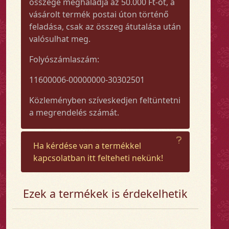
összege meghaladja az 50.000 Ft-ot, a
vásárolt termék postai úton történő
feladása, csak az összeg átutalása után
valósulhat meg.
Folyószámlaszám:
11600006-00000000-30302501
Közleményben szíveskedjen feltüntetni
a megrendelés számát.
Ha kérdése van a termékkel
kapcsolatban itt felteheti nekünk!
Ezek a termékek is érdekelhetik