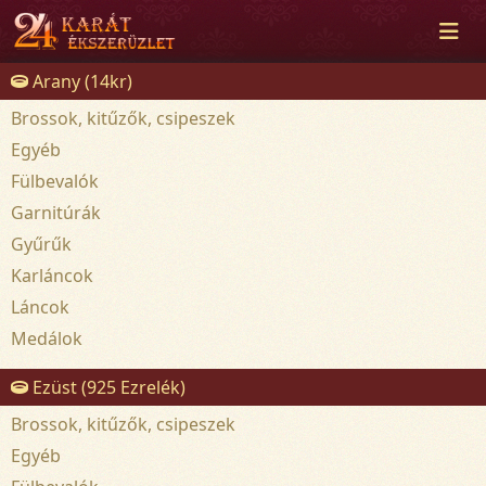
Arany (14kr)
Brossok, kitűzők, csipeszek
Egyéb
Fülbevalók
Garnitúrák
Gyűrűk
Karláncok
Láncok
Medálok
Ezüst (925 Ezrelék)
Brossok, kitűzők, csipeszek
Egyéb