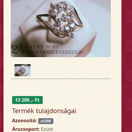
13 200 ,- Ft
Termék tulajdonságai
Azonosító:
e2398
Árucsoport:
Ezüst