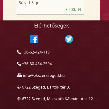
Súly: 1.8 gr
7 200,- Ft
Elérhetőségek
+36-62-424-119
+36-30-454-2594
info@ekszerszeged.hu
6722 Szeged, Bartók tér 3.
6722 Szeged, Mikszáth Kálmán utca 12.