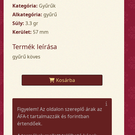
Kategória:
Gyűrűk
Alkategória:
gyűrű
Súly:
3.3 gr
Kerület:
57 mm
Termék leírása
gyűrű köves
Kosárba
Figyelem! Az oldalon szereplő árak az
ÁFA-t tartalmazzák és forintban
értendőek.