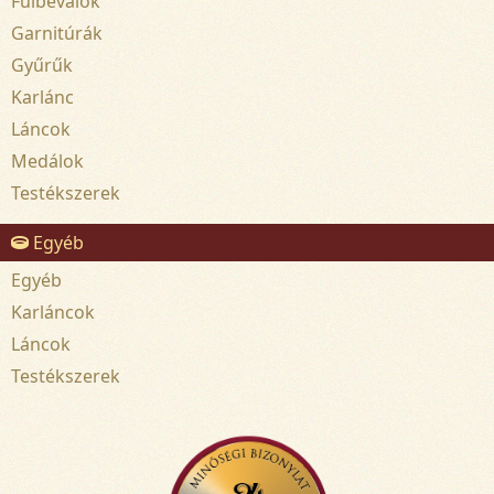
Fülbevalók
Garnitúrák
Gyűrűk
Karlánc
Láncok
Medálok
Testékszerek
Egyéb
Egyéb
Karláncok
Láncok
Testékszerek