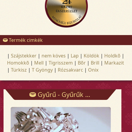
Termék cimkék
|
Szájstekker
|
nem köves
|
Lap
|
Köldök
|
Holdkõ
|
Homokkõ
|
Mell
|
Tigrisszem
|
Bõr
|
Brill
|
Markazit
|
Türkisz
|
T Gyöngy
|
Rózsakvarc
|
Onix
Gyűrű - Gyűrűk - Arany és ezüst ékszerek