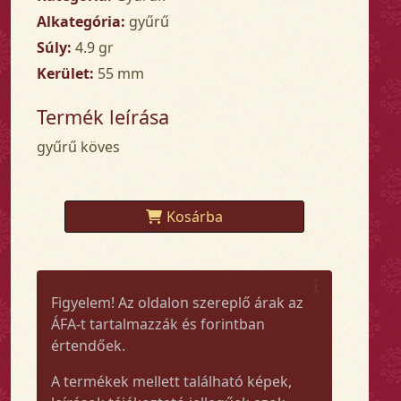
Alkategória:
gyűrű
Súly:
4.9 gr
Kerület:
55 mm
Termék leírása
gyűrű köves
Kosárba
Figyelem! Az oldalon szereplő árak az
ÁFA-t tartalmazzák és forintban
értendőek.
A termékek mellett található képek,