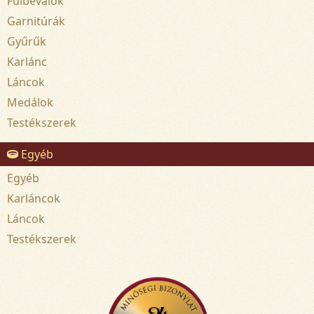
Fülbevalók
Garnitúrák
Gyűrűk
Karlánc
Láncok
Medálok
Testékszerek
Egyéb
Egyéb
Karláncok
Láncok
Testékszerek