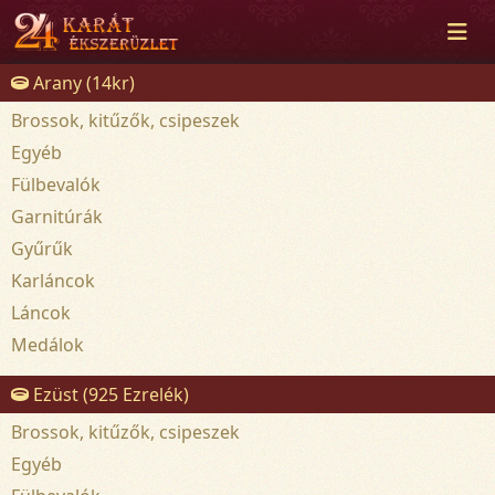
Arany (14kr)
Brossok, kitűzők, csipeszek
Egyéb
Fülbevalók
Garnitúrák
Gyűrűk
Karláncok
Láncok
Medálok
Ezüst (925 Ezrelék)
Brossok, kitűzők, csipeszek
Egyéb