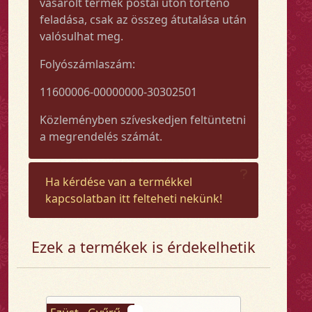
vásárolt termék postai úton történő
feladása, csak az összeg átutalása után
valósulhat meg.
Folyószámlaszám:
11600006-00000000-30302501
Közleményben szíveskedjen feltüntetni
a megrendelés számát.
Ha kérdése van a termékkel
kapcsolatban itt felteheti nekünk!
Ezek a termékek is érdekelhetik