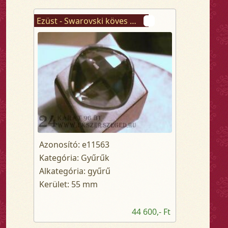
Ezüst - Swarovski köves gyűrű
Azonosító: e11563
Kategória: Gyűrűk
Alkategória: gyűrű
Kerület: 55 mm
44 600,- Ft