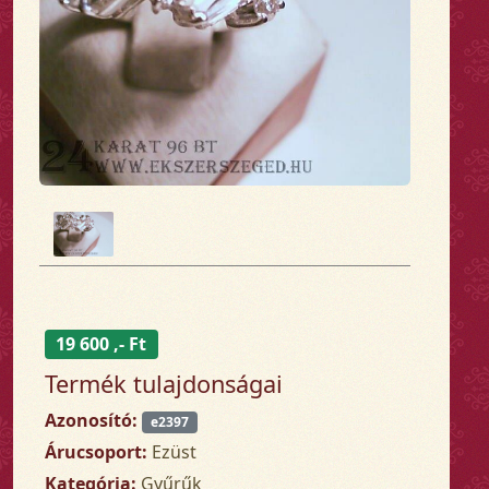
19 600 ,- Ft
Termék tulajdonságai
Azonosító:
e2397
Árucsoport:
Ezüst
Kategória:
Gyűrűk