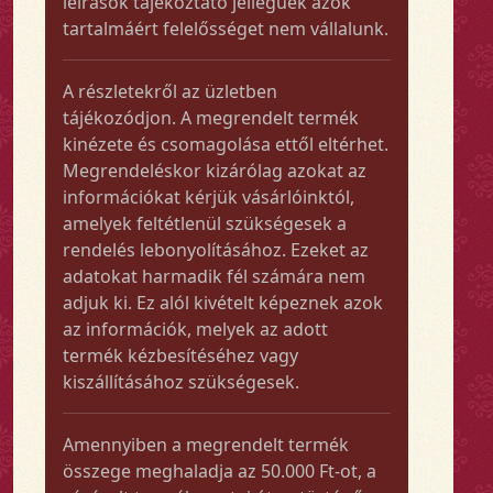
leírások tájékoztató jellegűek azok
tartalmáért felelősséget nem vállalunk.
A részletekről az üzletben
tájékozódjon. A megrendelt termék
kinézete és csomagolása ettől eltérhet.
Megrendeléskor kizárólag azokat az
információkat kérjük vásárlóinktól,
amelyek feltétlenül szükségesek a
rendelés lebonyolításához. Ezeket az
adatokat harmadik fél számára nem
adjuk ki. Ez alól kivételt képeznek azok
az információk, melyek az adott
termék kézbesítéséhez vagy
kiszállításához szükségesek.
Amennyiben a megrendelt termék
összege meghaladja az 50.000 Ft-ot, a