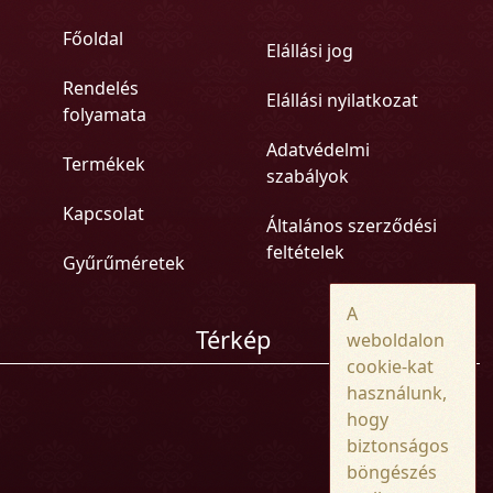
Főoldal
Elállási jog
Rendelés
Elállási nyilatkozat
folyamata
Adatvédelmi
Termékek
szabályok
Kapcsolat
Általános szerződési
feltételek
Gyűrűméretek
A
Térkép
weboldalon
cookie-kat
használunk,
hogy
biztonságos
böngészés