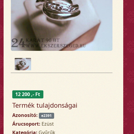
12 200 ,- Ft
Termék tulajdonságai
Azonosító:
e2391
Árucsoport:
Ezüst
Kategória:
Gyűrűk