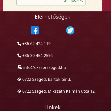
24 400,- Ft
Elérhetőségek
+36-62-424-119
+36-30-454-2594
info@ekszerszeged.hu
6722 Szeged, Bartók tér 3.
6722 Szeged, Mikszáth Kálmán utca 12.
Linkek