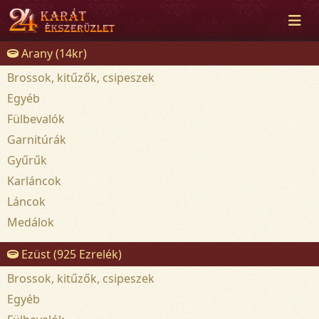
Arany (14kr)
Brossok, kitűzők, csipeszek
Egyéb
Fülbevalók
Garnitúrák
Gyűrűk
Karláncok
Láncok
Medálok
Ezüst (925 Ezrelék)
Brossok, kitűzők, csipeszek
Egyéb