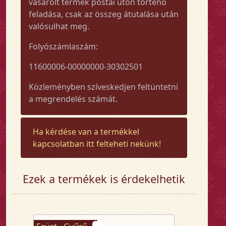
vásárolt termék postai úton történő
feladása, csak az összeg átutalása után
valósulhat meg.
Folyószámlaszám:
11600006-00000000-30302501
Közleményben szíveskedjen feltüntetni
a megrendelés számát.
Ha kérdése van a termékkel
kapcsolatban itt felteheti nekünk!
Ezek a termékek is érdekelhetik