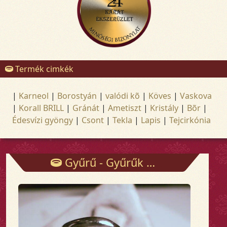
Termék cimkék
|
Karneol
|
Borostyán
|
valódi kõ
|
Köves
|
Vaskova
|
Korall BRILL
|
Gránát
|
Ametiszt
|
Kristály
|
Bõr
|
Édesvízi gyöngy
|
Csont
|
Tekla
|
Lapis
|
Tejcirkónia
Gyűrű - Gyűrűk - Arany és ezüst ékszerek