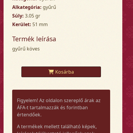
Alkategória:
gyűrű
Súly:
3.05 gr
Kerület:
51 mm
Termék leírása
gyűrű köves
Kosárba
Figyelem! Az oldalon szereplő árak az
ÁFA-t tartalmazzák és forintban
értendőek.
A termékek mellett található képek,