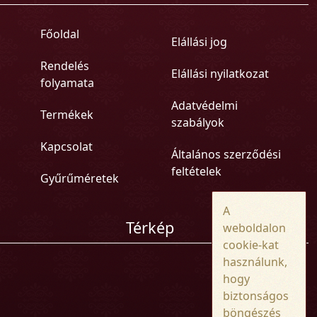
Főoldal
Elállási jog
Rendelés
Elállási nyilatkozat
folyamata
Adatvédelmi
Termékek
szabályok
Kapcsolat
Általános szerződési
feltételek
Gyűrűméretek
A
Térkép
weboldalon
cookie-kat
használunk,
hogy
biztonságos
böngészés