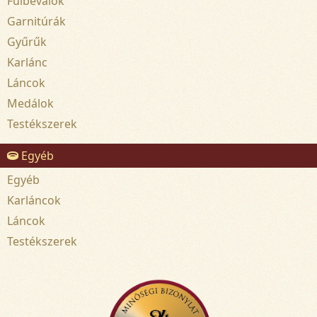
Fülbevalók
Garnitúrák
Gyűrűk
Karlánc
Láncok
Medálok
Testékszerek
Egyéb
Egyéb
Karláncok
Láncok
Testékszerek