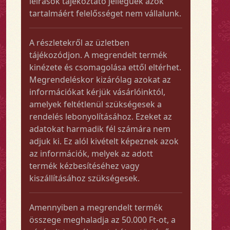
leírások tájékoztató jellegűek azok
tartalmáért felelősséget nem vállalunk.
A részletekről az üzletben
tájékozódjon. A megrendelt termék
kinézete és csomagolása ettől eltérhet.
Megrendeléskor kizárólag azokat az
információkat kérjük vásárlóinktól,
amelyek feltétlenül szükségesek a
rendelés lebonyolításához. Ezeket az
adatokat harmadik fél számára nem
adjuk ki. Ez alól kivételt képeznek azok
az információk, melyek az adott
termék kézbesítéséhez vagy
kiszállításához szükségesek.
Amennyiben a megrendelt termék
összege meghaladja az 50.000 Ft-ot, a