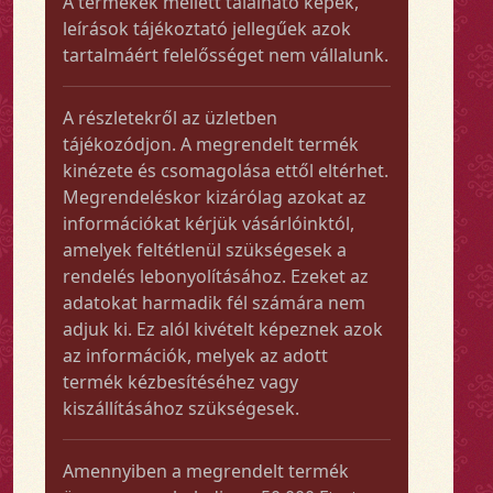
A termékek mellett található képek,
leírások tájékoztató jellegűek azok
tartalmáért felelősséget nem vállalunk.
A részletekről az üzletben
tájékozódjon. A megrendelt termék
kinézete és csomagolása ettől eltérhet.
Megrendeléskor kizárólag azokat az
információkat kérjük vásárlóinktól,
amelyek feltétlenül szükségesek a
rendelés lebonyolításához. Ezeket az
adatokat harmadik fél számára nem
adjuk ki. Ez alól kivételt képeznek azok
az információk, melyek az adott
termék kézbesítéséhez vagy
kiszállításához szükségesek.
Amennyiben a megrendelt termék