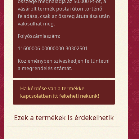
összege meghaladja az 50.000 Ft-ot, a
vásárolt termék postai úton történő
feladása, csak az összeg átutalása után
valósulhat meg.
Folyószámlaszám:
11600006-00000000-30302501
Közleményben szíveskedjen feltüntetni
a megrendelés számát.
Ha kérdése van a termékkel
kapcsolatban itt felteheti nekünk!
Ezek a termékek is érdekelhetik