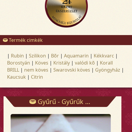
Termék cimkék
|
Rubin
|
Szilikon
|
Bõr
|
Aquamarin
|
Kékkvarc
|
Borostyán
|
Köves
|
Kristály
|
valódi kõ
|
Korall
BRILL
|
nem köves
|
Swarovski köves
|
Gyöngyház
|
Kaucsuk
|
Citrin
Gyűrű - Gyűrűk - Arany és ezüst ékszerek