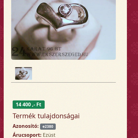
14 400 ,- Ft
Termék tulajdonságai
Azonosító:
e2380
Árucsoport:
Ezüst