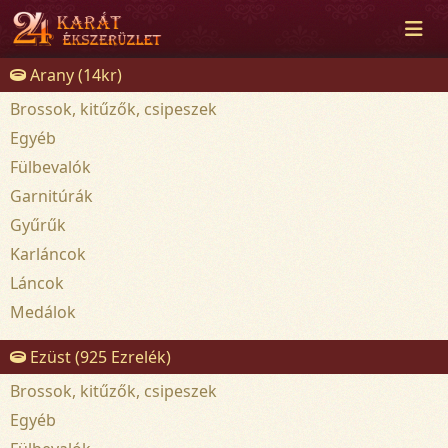
Arany (14kr)
Brossok, kitűzők, csipeszek
Egyéb
Fülbevalók
Garnitúrák
Gyűrűk
Karláncok
Láncok
Medálok
Ezüst (925 Ezrelék)
Brossok, kitűzők, csipeszek
Egyéb