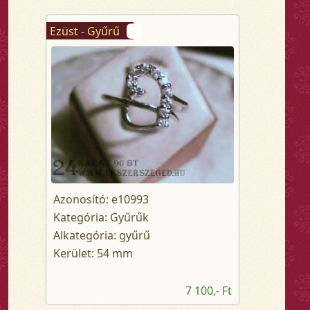
Ezüst - Gyűrű
Azonosító: e10993
Kategória: Gyűrűk
Alkategória: gyűrű
Kerület: 54 mm
7 100,- Ft