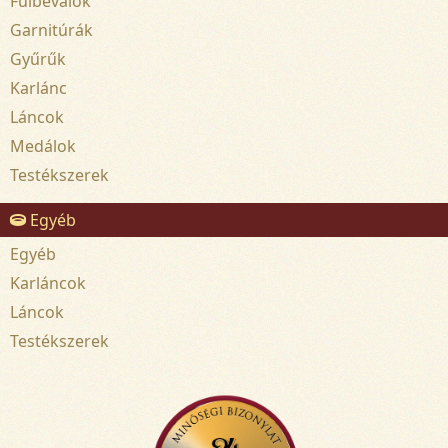
Fülbevalók
Garnitúrák
Gyűrűk
Karlánc
Láncok
Medálok
Testékszerek
Egyéb
Egyéb
Karláncok
Láncok
Testékszerek