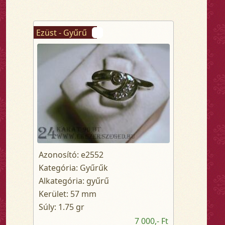
Ezüst - Gyűrű
Azonosító: e2552
Kategória: Gyűrűk
Alkategória: gyűrű
Kerület: 57 mm
Súly: 1.75 gr
7 000,- Ft