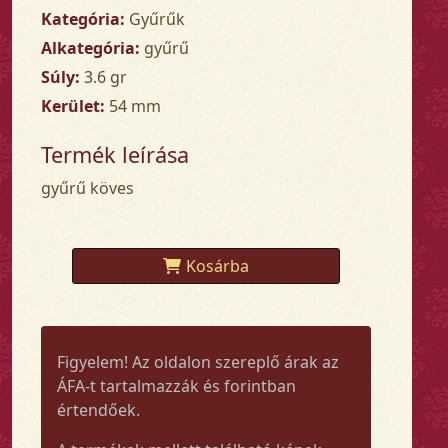
Kategória:
Gyűrűk
Alkategória:
gyűrű
Súly:
3.6 gr
Kerület:
54 mm
Termék leírása
gyűrű köves
Kosárba
Figyelem! Az oldalon szereplő árak az
ÁFA-t tartalmazzák és forintban
értendőek.