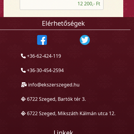
12 200,- Ft
Elérhetőségek
+36-62-424-119
+36-30-454-2594
info@ekszerszeged.hu
6722 Szeged, Bartók tér 3.
6722 Szeged, Mikszáth Kálmán utca 12.
Linkek