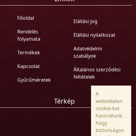
Főoldal
Elállási jog
Rendelés
Elállási nyilatkozat
folyamata
Adatvédelmi
Termékek
szabályok
Kapcsolat
Általános szerződési
feltételek
Gyűrűméretek
A
Térkép
weboldalon
cookie-kat
használunk,
hogy
biztonságos