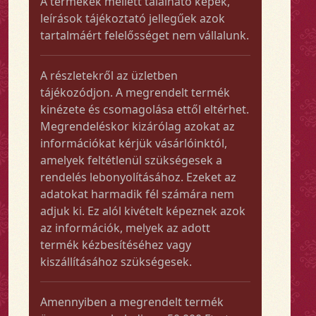
A termékek mellett található képek,
leírások tájékoztató jellegűek azok
tartalmáért felelősséget nem vállalunk.
A részletekről az üzletben
tájékozódjon. A megrendelt termék
kinézete és csomagolása ettől eltérhet.
Megrendeléskor kizárólag azokat az
információkat kérjük vásárlóinktól,
amelyek feltétlenül szükségesek a
rendelés lebonyolításához. Ezeket az
adatokat harmadik fél számára nem
adjuk ki. Ez alól kivételt képeznek azok
az információk, melyek az adott
termék kézbesítéséhez vagy
kiszállításához szükségesek.
Amennyiben a megrendelt termék