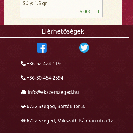
Súly: 1.5 gr
6 000,- Ft
Elérhetőségek
+36-62-424-119
+36-30-454-2594
info@ekszerszeged.hu
6722 Szeged, Bartók tér 3.
6722 Szeged, Mikszáth Kálmán utca 12.