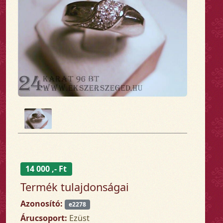
14 000 ,- Ft
Termék tulajdonságai
Azonosító:
e2278
Árucsoport:
Ezüst