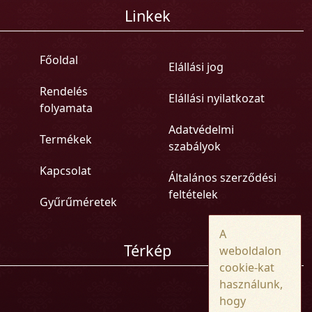
Linkek
Főoldal
Elállási jog
Rendelés
Elállási nyilatkozat
folyamata
Adatvédelmi
Termékek
szabályok
Kapcsolat
Általános szerződési
feltételek
Gyűrűméretek
A
Térkép
weboldalon
cookie-kat
használunk,
hogy