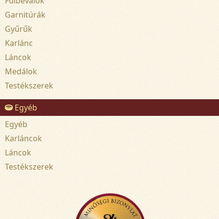
Fülbevalók
Garnitúrák
Gyűrűk
Karlánc
Láncok
Medálok
Testékszerek
Egyéb
Egyéb
Karláncok
Láncok
Testékszerek