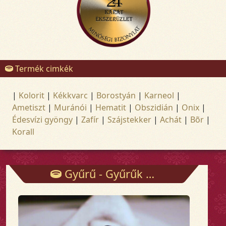
Termék cimkék
|
Kolorit
|
Kékkvarc
|
Borostyán
|
Karneol
|
Ametiszt
|
Muránói
|
Hematit
|
Obszidián
|
Onix
|
Édesvízi gyöngy
|
Zafír
|
Szájstekker
|
Achát
|
Bõr
|
Korall
Gyűrű - Gyűrűk - Arany és ezüst ékszerek