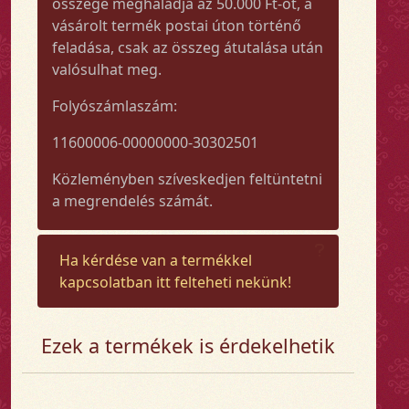
összege meghaladja az 50.000 Ft-ot, a
vásárolt termék postai úton történő
feladása, csak az összeg átutalása után
valósulhat meg.
Folyószámlaszám:
11600006-00000000-30302501
Közleményben szíveskedjen feltüntetni
a megrendelés számát.
Ha kérdése van a termékkel
kapcsolatban itt felteheti nekünk!
Ezek a termékek is érdekelhetik