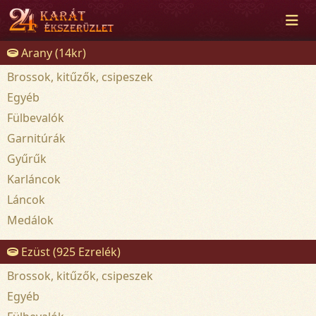
Arany (14kr)
Brossok, kitűzők, csipeszek
Egyéb
Fülbevalók
Garnitúrák
Gyűrűk
Karláncok
Láncok
Medálok
Ezüst (925 Ezrelék)
Brossok, kitűzők, csipeszek
Egyéb