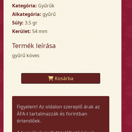
Kategória:
Gyűrűk
Alkategória:
gyűrű
Súly:
3.5 gr
Kerület:
54 mm
Termék leírása
gyűrű köves
Kosárba
Figyelem! Az oldalon szereplő árak az
ÁFA-t tartalmazzák és forintban
értendőek.