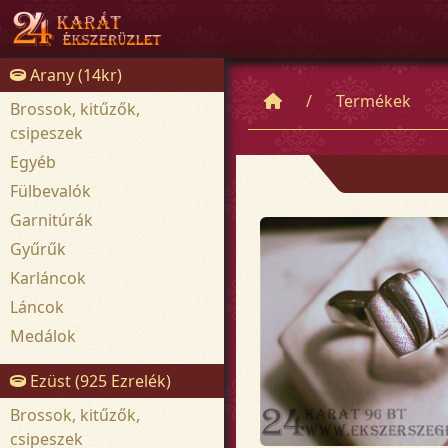
Arany (14kr)
Termékek
Brossok, kitűzők,
csipeszek
Egyéb
Fülbevalók
Garnitúrák
Gyűrűk
Karláncok
Láncok
Medálok
Ezüst (925 Ezrelék)
Brossok, kitűzők,
csipeszek