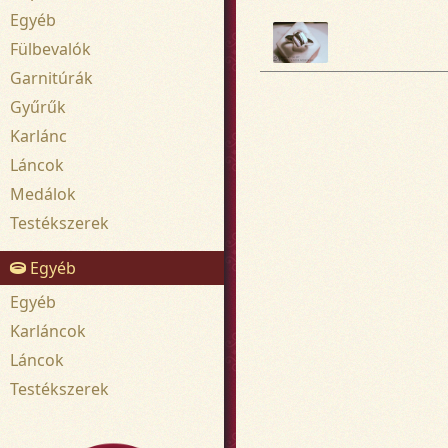
Egyéb
Fülbevalók
Garnitúrák
Gyűrűk
Karlánc
Láncok
Medálok
Testékszerek
Egyéb
Egyéb
Karláncok
Láncok
Testékszerek