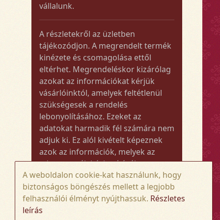
vállalunk.
A részletekről az üzletben
tájékozódjon. A megrendelt termék
kinézete és csomagolása ettől
eltérhet. Megrendeléskor kizárólag
azokat az információkat kérjük
vásárlóinktól, amelyek feltétlenül
szükségesek a rendelés
lebonyolításához. Ezeket az
adatokat harmadik fél számára nem
adjuk ki. Ez alól kivételt képeznek
azok az információk, melyek az
adott termék kézbesítéséhez vagy
A weboldalon cookie-kat használunk, hogy
kiszállításához szükségesek.
biztonságos böngészés mellett a legjobb
felhasználói élményt nyújthassuk.
Részletes
Amennyiben a megrendelt termék
leírás
összege meghaladja az 50.000 Ft-ot,