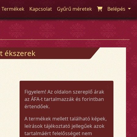
Termékek
Kapcsolat
Gyűrű méretek
Belépés
t ékszerek
Figyelem! Az oldalon szereplő árak
az ÁFA-t tartalmazzák és forintban
értendőek.
A termékek mellett található képek,
leírások tájékoztató jellegűek azok
tartalmáért felelősséget nem