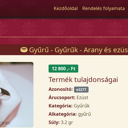
Kezdőoldal
Rendelés folyamata
Gyűrű - Gyűrűk - Arany és ezüs
12 800 ,- Ft
Termék tulajdonságai
Azonosító:
e2277
Árucsoport:
Ezüst
Kategória:
Gyűrűk
Alkategória:
gyűrű
Súly:
3.2 gr