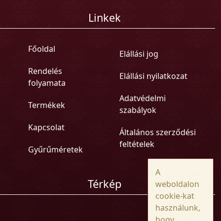
Linkek
Főoldal
Elállási jog
Rendelés
Elállási nyilatkozat
folyamata
Adatvédelmi
Termékek
szabályok
Kapcsolat
Általános szerződési
feltételek
Gyűrűméretek
A
Térkép
weboldalon
cookie-kat
használunk,
hogy