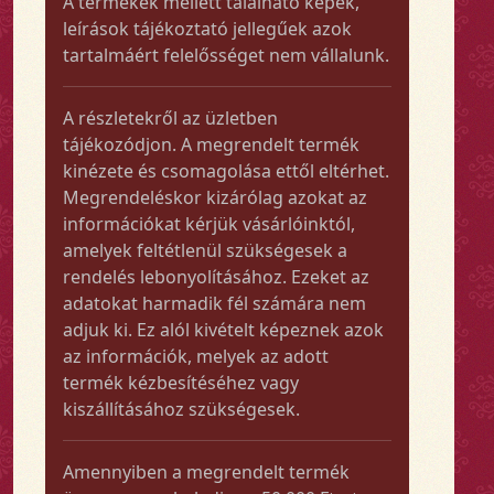
A termékek mellett található képek,
leírások tájékoztató jellegűek azok
tartalmáért felelősséget nem vállalunk.
A részletekről az üzletben
tájékozódjon. A megrendelt termék
kinézete és csomagolása ettől eltérhet.
Megrendeléskor kizárólag azokat az
információkat kérjük vásárlóinktól,
amelyek feltétlenül szükségesek a
rendelés lebonyolításához. Ezeket az
adatokat harmadik fél számára nem
adjuk ki. Ez alól kivételt képeznek azok
az információk, melyek az adott
termék kézbesítéséhez vagy
kiszállításához szükségesek.
Amennyiben a megrendelt termék