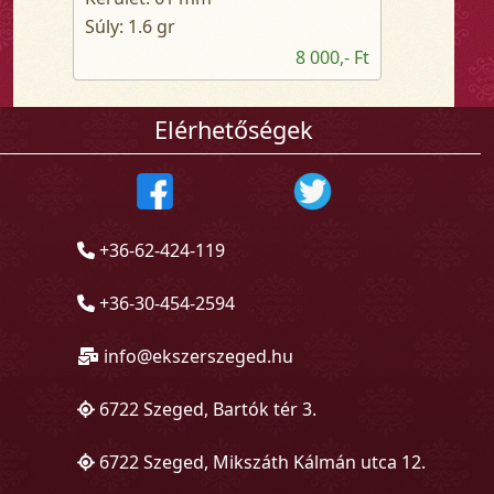
Súly: 1.6 gr
8 000,- Ft
Elérhetőségek
+36-62-424-119
+36-30-454-2594
info@ekszerszeged.hu
6722 Szeged, Bartók tér 3.
6722 Szeged, Mikszáth Kálmán utca 12.