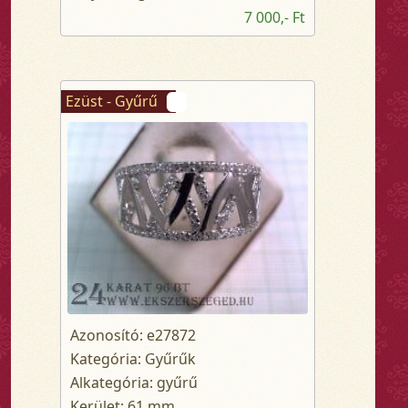
7 000,- Ft
Ezüst - Gyűrű
Azonosító: e27872
Kategória: Gyűrűk
Alkategória: gyűrű
Kerület: 61 mm