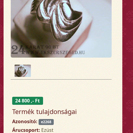
24 800 ,- Ft
Termék tulajdonságai
Azonosító:
e2268
Árucsoport:
Ezüst