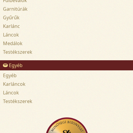
Fülbevalók
Garnitúrák
Gyűrűk
Karlánc
Láncok
Medálok
Testékszerek
Egyéb
Egyéb
Karláncok
Láncok
Testékszerek