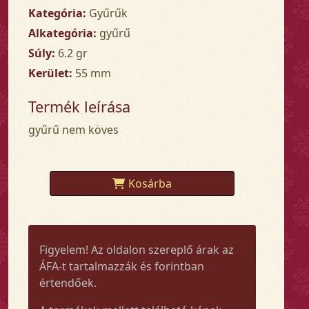
Kategória:
Gyűrűk
Alkategória:
gyűrű
Súly:
6.2 gr
Kerület:
55 mm
Termék leírása
gyűrű nem köves
Kosárba
Figyelem! Az oldalon szereplő árak az
ÁFA-t tartalmazzák és forintban
értendőek.