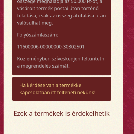
összege meghaladja az 50.000 Ft-ot, a
vásárolt termék postai úton történő
feladása, csak az összeg átutalása után
valósulhat meg.
Folyószámlaszám:
11600006-00000000-30302501
Közleményben szíveskedjen feltüntetni
a megrendelés számát.
Ha kérdése van a termékkel
kapcsolatban itt felteheti nekünk!
Ezek a termékek is érdekelhetik