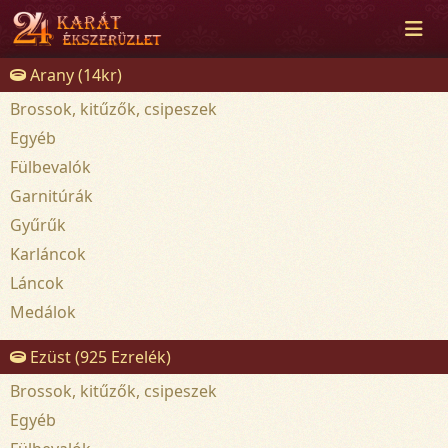
Arany (14kr)
Brossok, kitűzők, csipeszek
Egyéb
Fülbevalók
Garnitúrák
Gyűrűk
Karláncok
Láncok
Medálok
Ezüst (925 Ezrelék)
Brossok, kitűzők, csipeszek
Egyéb