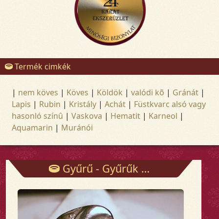
Termék cimkék
|
nem köves
|
Köves
|
Köldök
|
valódi kõ
|
Gránát
|
Lapis
|
Rubin
|
Kristály
|
Achát
|
Füstkvarc alsó vagy
hasonló színû
|
Vaskova
|
Hematit
|
Karneol
|
Aquamarin
|
Muránói
Gyűrű - Gyűrűk - Arany és ezüst ékszerek