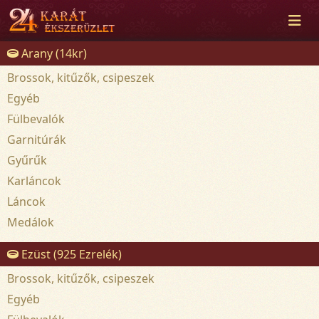
Arany (14kr)
Brossok, kitűzők, csipeszek
Egyéb
Fülbevalók
Garnitúrák
Gyűrűk
Karláncok
Láncok
Medálok
Ezüst (925 Ezrelék)
Brossok, kitűzők, csipeszek
Egyéb