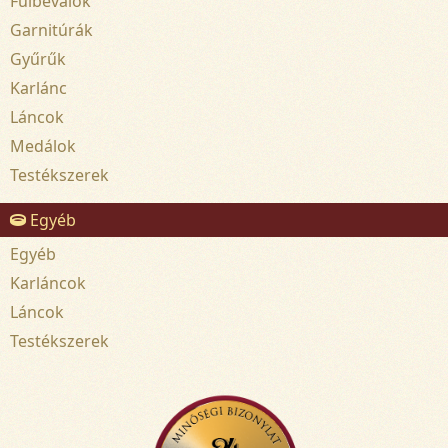
Fülbevalók
Garnitúrák
Gyűrűk
Karlánc
Láncok
Medálok
Testékszerek
Egyéb
Egyéb
Karláncok
Láncok
Testékszerek