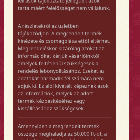
leírások tájékoztató jellegűek azok
tartalmáért felelősséget nem vállalunk.
A részletekről az üzletben
tájékozódjon. A megrendelt termék
kinézete és csomagolása ettől eltérhet.
Megrendeléskor kizárólag azokat az
információkat kérjük vásárlóinktól,
amelyek feltétlenül szükségesek a
rendelés lebonyolításához. Ezeket az
adatokat harmadik fél számára nem
adjuk ki. Ez alól kivételt képeznek azok
az információk, melyek az adott
termék kézbesítéséhez vagy
kiszállításához szükségesek.
Amennyiben a megrendelt termék
összege meghaladja az 50.000 Ft-ot, a