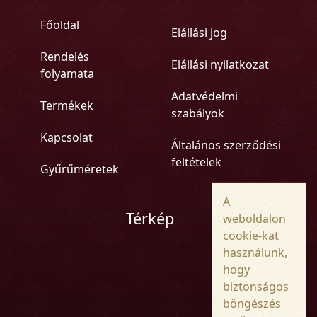
Főoldal
Elállási jog
Rendelés
Elállási nyilatkozat
folyamata
Adatvédelmi
Termékek
szabályok
Kapcsolat
Általános szerződési
feltételek
Gyűrűméretek
A
Térkép
weboldalon
cookie-kat
használunk,
hogy
biztonságos
böngészés