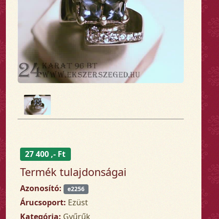
27 400 ,- Ft
Termék tulajdonságai
Azonosító:
e2256
Árucsoport:
Ezüst
Kategória:
Gyűrűk