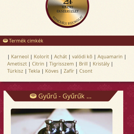
Termék cimkék
|
Karneol
|
Kolorit
|
Achát
|
valódi kõ
|
Aquamarin
|
Ametiszt
|
Citrin
|
Tigrisszem
|
Brill
|
Kristály
|
Türkisz
|
Tekla
|
Köves
|
Zafír
|
Csont
Gyűrű - Gyűrűk - Arany és ezüst ékszerek