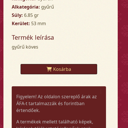
Alkategória:
gyűrű
Súly:
6.85 gr
Kerület:
53 mm
Termék leírása
gyűrű köves
Kosárba
Figyelem! Az oldalon szereplő árak az
ÁFA-t tartalmazzák és forintban
értendőek.
A termékek mellett található képek,