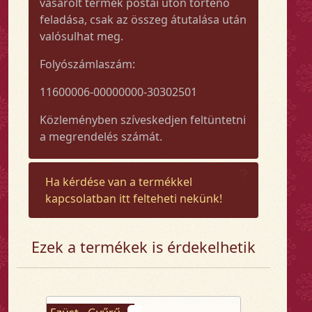
vásárolt termék postai úton történő
feladása, csak az összeg átutalása után
valósulhat meg.
Folyószámlaszám:
11600006-00000000-30302501
Közleményben szíveskedjen feltüntetni
a megrendelés számát.
Ha kérdése van a termékkel
kapcsolatban itt felteheti nekünk!
Ezek a termékek is érdekelhetik