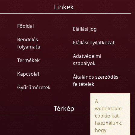
Linkek
Főoldal
Elállási jog
Rendelés
Elállási nyilatkozat
folyamata
Adatvédelmi
Termékek
szabályok
Kapcsolat
Általános szerződési
feltételek
Gyűrűméretek
A
Térkép
weboldalon
cookie-kat
használunk,
hogy