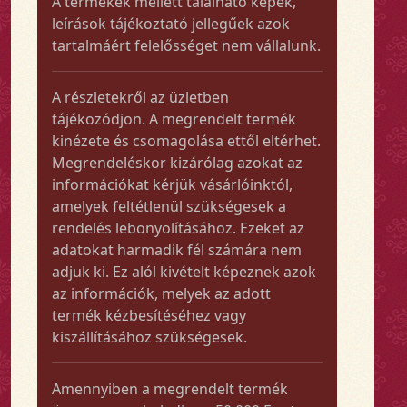
A termékek mellett található képek,
leírások tájékoztató jellegűek azok
tartalmáért felelősséget nem vállalunk.
A részletekről az üzletben
tájékozódjon. A megrendelt termék
kinézete és csomagolása ettől eltérhet.
Megrendeléskor kizárólag azokat az
információkat kérjük vásárlóinktól,
amelyek feltétlenül szükségesek a
rendelés lebonyolításához. Ezeket az
adatokat harmadik fél számára nem
adjuk ki. Ez alól kivételt képeznek azok
az információk, melyek az adott
termék kézbesítéséhez vagy
kiszállításához szükségesek.
Amennyiben a megrendelt termék