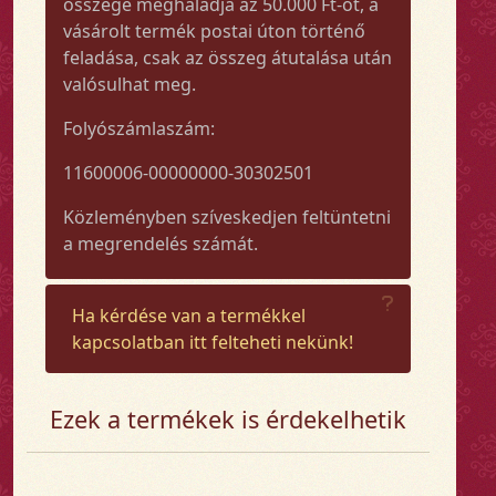
összege meghaladja az 50.000 Ft-ot, a
vásárolt termék postai úton történő
feladása, csak az összeg átutalása után
valósulhat meg.
Folyószámlaszám:
11600006-00000000-30302501
Közleményben szíveskedjen feltüntetni
a megrendelés számát.
Ha kérdése van a termékkel
kapcsolatban itt felteheti nekünk!
Ezek a termékek is érdekelhetik