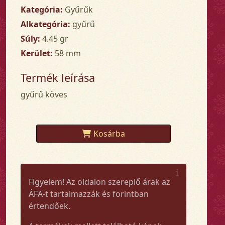
Kategória:
Gyűrűk
Alkategória:
gyűrű
Súly:
4.45 gr
Kerület:
58 mm
Termék leírása
gyűrű köves
Kosárba
Figyelem! Az oldalon szereplő árak az
ÁFA-t tartalmazzák és forintban
értendőek.