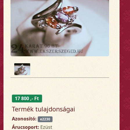
17 800 ,- Ft
Termék tulajdonságai
Azonosító:
e2230
Árucsoport:
Ezüst