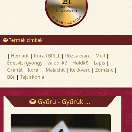
Termék cimkék
|
Hematit
|
Korall BRILL
|
Rózsakvarc
|
Mell
|
Édesvízi gyöngy
|
valódi kõ
|
Holdkõ
|
Lapis
|
Gránát
|
Korall
|
Malachit
|
Kékkvarc
|
Zománc
|
Bõr
|
Tejcirkónia
Gyűrű - Gyűrűk - Arany és ezüst ékszerek