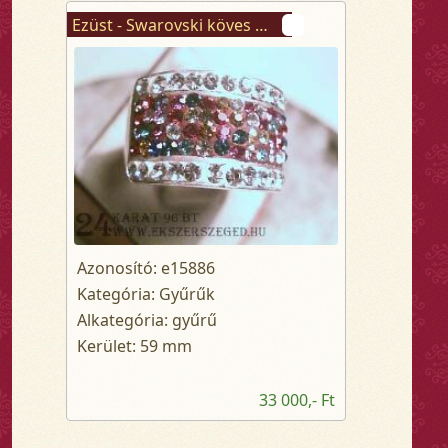
Ezüst - Swarovski köves gyűrű
Azonosító: e15886
Kategória: Gyűrűk
Alkategória: gyűrű
Kerület: 59 mm
33 000,- Ft