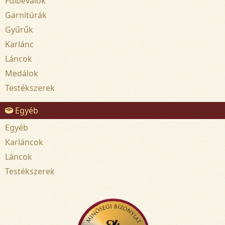
Fülbevalók
Garnitúrák
Gyűrűk
Karlánc
Láncok
Medálok
Testékszerek
Egyéb
Egyéb
Karláncok
Láncok
Testékszerek