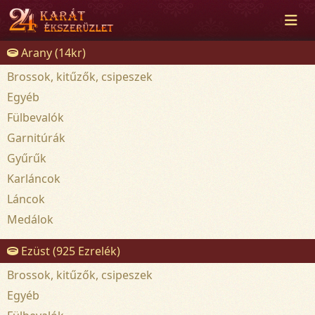
Arany (14kr)
Brossok, kitűzők, csipeszek
Egyéb
Fülbevalók
Garnitúrák
Gyűrűk
Karláncok
Láncok
Medálok
Ezüst (925 Ezrelék)
Brossok, kitűzők, csipeszek
Egyéb