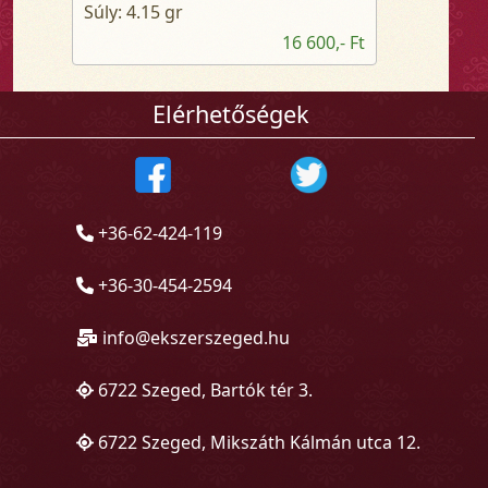
Súly: 4.15 gr
16 600,- Ft
Elérhetőségek
+36-62-424-119
+36-30-454-2594
info@ekszerszeged.hu
6722 Szeged, Bartók tér 3.
6722 Szeged, Mikszáth Kálmán utca 12.