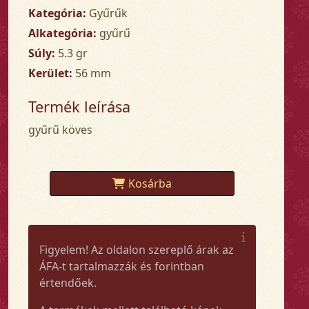
Kategória:
Gyűrűk
Alkategória:
gyűrű
Súly:
5.3 gr
Kerület:
56 mm
Termék leírása
gyűrű köves
Kosárba
Figyelem! Az oldalon szereplő árak az
ÁFA-t tartalmazzák és forintban
értendőek.