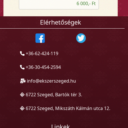
6 000,- Ft
Elérhetőségek
+36-62-424-119
+36-30-454-2594
info@ekszerszeged.hu
6722 Szeged, Bartók tér 3.
6722 Szeged, Mikszáth Kálmán utca 12.
Linkek