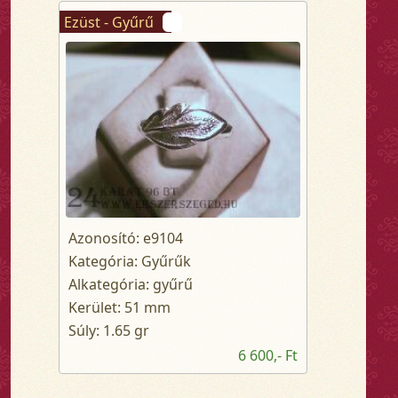
Ezüst - Gyűrű
Azonosító: e9104
Kategória: Gyűrűk
Alkategória: gyűrű
Kerület: 51 mm
Súly: 1.65 gr
6 600,- Ft