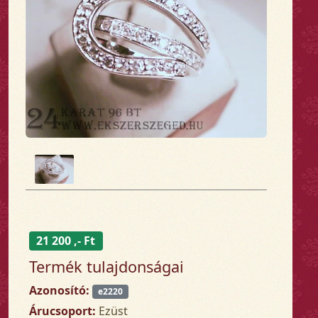
21 200 ,- Ft
Termék tulajdonságai
Azonosító:
e2220
Árucsoport:
Ezüst