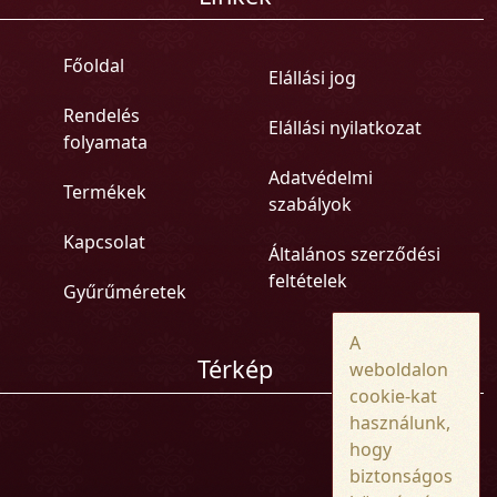
Főoldal
Elállási jog
Rendelés
Elállási nyilatkozat
folyamata
Adatvédelmi
Termékek
szabályok
Kapcsolat
Általános szerződési
feltételek
Gyűrűméretek
A
Térkép
weboldalon
cookie-kat
használunk,
hogy
biztonságos