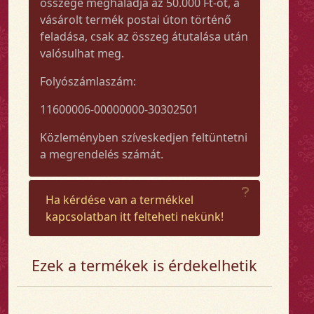
összege meghaladja az 50.000 Ft-ot, a
vásárolt termék postai úton történő
feladása, csak az összeg átutalása után
valósulhat meg.
Folyószámlaszám:
11600006-00000000-30302501
Közleményben szíveskedjen feltüntetni
a megrendelés számát.
Ha kérdése van a termékkel
kapcsolatban itt felteheti nekünk!
Ezek a termékek is érdekelhetik