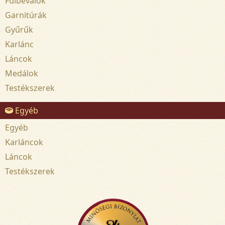
Fülbevalók
Garnitúrák
Gyűrűk
Karlánc
Láncok
Medálok
Testékszerek
Egyéb
Egyéb
Karláncok
Láncok
Testékszerek