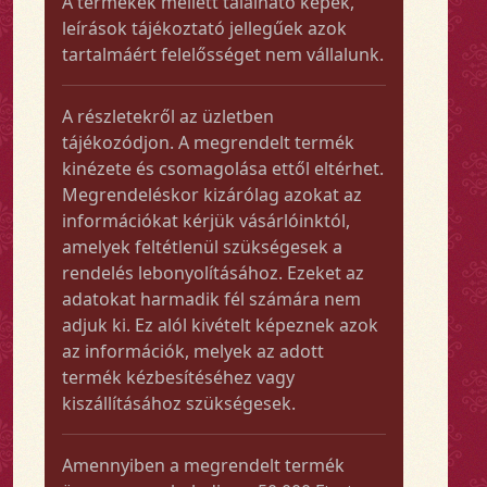
A termékek mellett található képek,
leírások tájékoztató jellegűek azok
tartalmáért felelősséget nem vállalunk.
A részletekről az üzletben
tájékozódjon. A megrendelt termék
kinézete és csomagolása ettől eltérhet.
Megrendeléskor kizárólag azokat az
információkat kérjük vásárlóinktól,
amelyek feltétlenül szükségesek a
rendelés lebonyolításához. Ezeket az
adatokat harmadik fél számára nem
adjuk ki. Ez alól kivételt képeznek azok
az információk, melyek az adott
termék kézbesítéséhez vagy
kiszállításához szükségesek.
Amennyiben a megrendelt termék