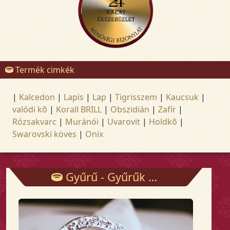
Termék cimkék
|
Kalcedon
|
Lapis
|
Lap
|
Tigrisszem
|
Kaucsuk
|
valódi kõ
|
Korall BRILL
|
Obszidián
|
Zafír
|
Rózsakvarc
|
Muránói
|
Uvarovit
|
Holdkõ
|
Swarovski köves
|
Onix
Gyűrű - Gyűrűk - Arany és ezüst ékszerek