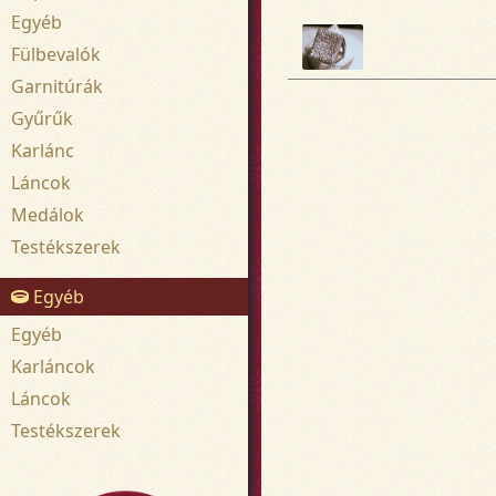
Egyéb
Fülbevalók
Garnitúrák
Gyűrűk
Karlánc
Láncok
Medálok
Testékszerek
Egyéb
Egyéb
Karláncok
Láncok
Testékszerek