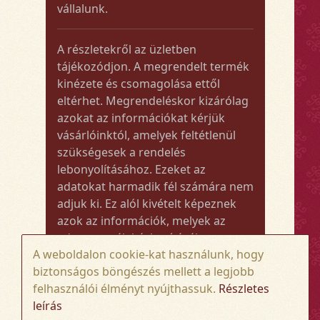
vállalunk.
A részletekről az üzletben
tájékozódjon. A megrendelt termék
kinézete és csomagolása ettől
eltérhet. Megrendeléskor kizárólag
azokat az információkat kérjük
vásárlóinktól, amelyek feltétlenül
szükségesek a rendelés
lebonyolításához. Ezeket az
adatokat harmadik fél számára nem
adjuk ki. Ez alól kivételt képeznek
azok az információk, melyek az
adott termék kézbesítéséhez vagy
A weboldalon cookie-kat használunk, hogy
kiszállításához szükségesek.
biztonságos böngészés mellett a legjobb
felhasználói élményt nyújthassuk.
Részletes
Amennyiben a megrendelt termék
leírás
összege meghaladja az 50.000 Ft-ot,