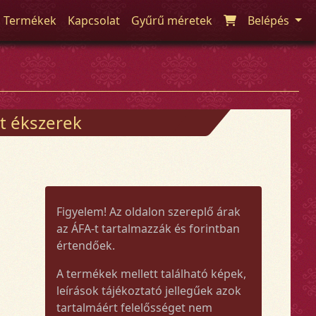
Termékek
Kapcsolat
Gyűrű méretek
Belépés
t ékszerek
Figyelem! Az oldalon szereplő árak
az ÁFA-t tartalmazzák és forintban
értendőek.
A termékek mellett található képek,
leírások tájékoztató jellegűek azok
tartalmáért felelősséget nem