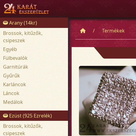
Arany (14kr)
Termékek
Brossok, kitűzők,
csipeszek
Egyéb
Fülbevalók
Garnitúrák
Gyűrűk
Karláncok
Láncok
Medálok
Ezüst (925 Ezrelék)
Brossok, kitűzők,
csipeszek