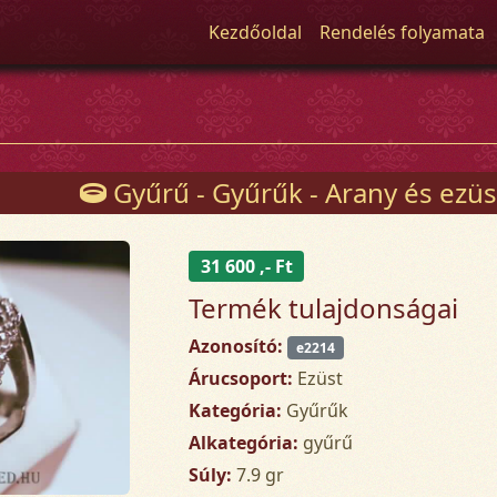
Kezdőoldal
Rendelés folyamata
Gyűrű - Gyűrűk - Arany és ezüs
31 600 ,- Ft
Termék tulajdonságai
Azonosító:
e2214
Árucsoport:
Ezüst
Kategória:
Gyűrűk
Alkategória:
gyűrű
Súly:
7.9 gr