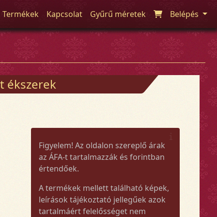
Termékek
Kapcsolat
Gyűrű méretek
Belépés
t ékszerek
Figyelem! Az oldalon szereplő árak
az ÁFA-t tartalmazzák és forintban
értendőek.
A termékek mellett található képek,
leírások tájékoztató jellegűek azok
tartalmáért felelősséget nem