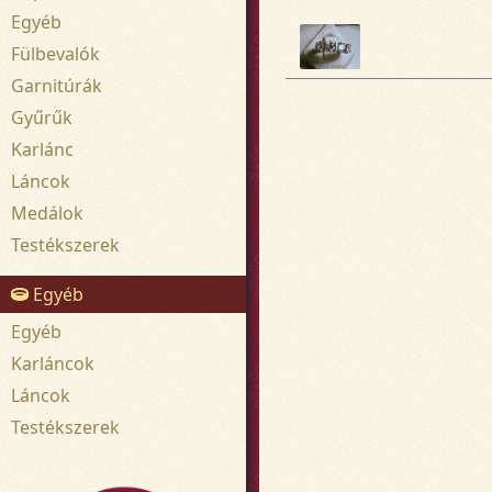
Egyéb
Fülbevalók
Garnitúrák
Gyűrűk
Karlánc
Láncok
Medálok
Testékszerek
Egyéb
Egyéb
Karláncok
Láncok
Testékszerek