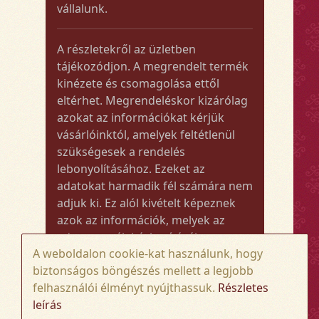
vállalunk.
A részletekről az üzletben
tájékozódjon. A megrendelt termék
kinézete és csomagolása ettől
eltérhet. Megrendeléskor kizárólag
azokat az információkat kérjük
vásárlóinktól, amelyek feltétlenül
szükségesek a rendelés
lebonyolításához. Ezeket az
adatokat harmadik fél számára nem
adjuk ki. Ez alól kivételt képeznek
azok az információk, melyek az
adott termék kézbesítéséhez vagy
A weboldalon cookie-kat használunk, hogy
kiszállításához szükségesek.
biztonságos böngészés mellett a legjobb
felhasználói élményt nyújthassuk.
Részletes
Amennyiben a megrendelt termék
leírás
összege meghaladja az 50.000 Ft-ot,