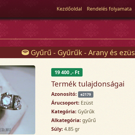
Kezdőoldal
Rendelés folyamata
Gyűrű - Gyűrűk - Arany és ezüs
19 400 ,- Ft
Termék tulajdonságai
Azonosító:
e2179
Árucsoport:
Ezüst
Kategória:
Gyűrűk
Alkategória:
gyűrű
Súly:
4.85 gr