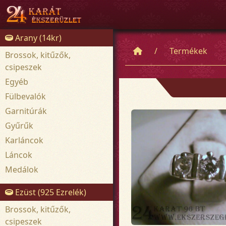
Arany (14kr)
Termékek
Brossok, kitűzők,
csipeszek
Egyéb
Fülbevalók
Garnitúrák
Gyűrűk
Karláncok
Láncok
Medálok
Ezüst (925 Ezrelék)
Brossok, kitűzők,
csipeszek