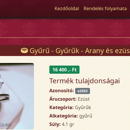
Kezdőoldal
Rendelés folyamata
Gyűrű - Gyűrűk - Arany és ezüs
16 400 ,- Ft
Termék tulajdonságai
Azonosító:
e2093
Árucsoport:
Ezüst
Kategória:
Gyűrűk
Alkategória:
gyűrű
Súly:
4.1 gr