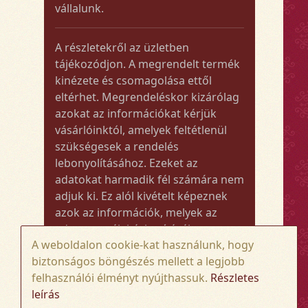
vállalunk.
A részletekről az üzletben
tájékozódjon. A megrendelt termék
kinézete és csomagolása ettől
eltérhet. Megrendeléskor kizárólag
azokat az információkat kérjük
vásárlóinktól, amelyek feltétlenül
szükségesek a rendelés
lebonyolításához. Ezeket az
adatokat harmadik fél számára nem
adjuk ki. Ez alól kivételt képeznek
azok az információk, melyek az
adott termék kézbesítéséhez vagy
A weboldalon cookie-kat használunk, hogy
kiszállításához szükségesek.
biztonságos böngészés mellett a legjobb
felhasználói élményt nyújthassuk.
Részletes
Amennyiben a megrendelt termék
leírás
összege meghaladja az 50.000 Ft-ot,