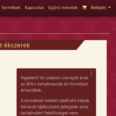
Termékek
Kapcsolat
Gyűrű méretek
Belépés
t ékszerek
Figyelem! Az oldalon szereplő árak
az ÁFA-t tartalmazzák és forintban
értendőek.
A termékek mellett található képek,
leírások tájékoztató jellegűek azok
tartalmáért felelősséget nem