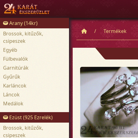
Arany (14kr)
Termékek
Brossok, kitűzők,
csipeszek
Egyéb
Fülbevalók
Garnitúrák
Gyűrűk
Karláncok
Láncok
Medálok
Ezüst (925 Ezrelék)
Brossok, kitűzők,
csipeszek