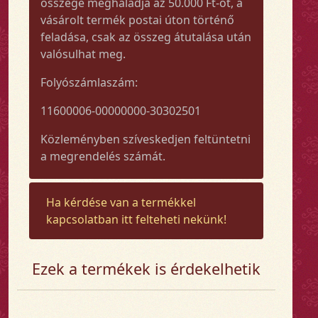
összege meghaladja az 50.000 Ft-ot, a
vásárolt termék postai úton történő
feladása, csak az összeg átutalása után
valósulhat meg.
Folyószámlaszám:
11600006-00000000-30302501
Közleményben szíveskedjen feltüntetni
a megrendelés számát.
Ha kérdése van a termékkel
kapcsolatban itt felteheti nekünk!
Ezek a termékek is érdekelhetik