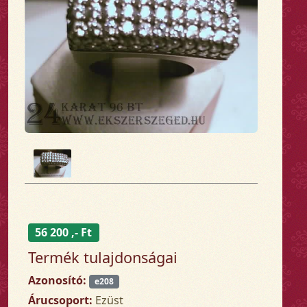
56 200 ,- Ft
Termék tulajdonságai
Azonosító:
e208
Árucsoport:
Ezüst