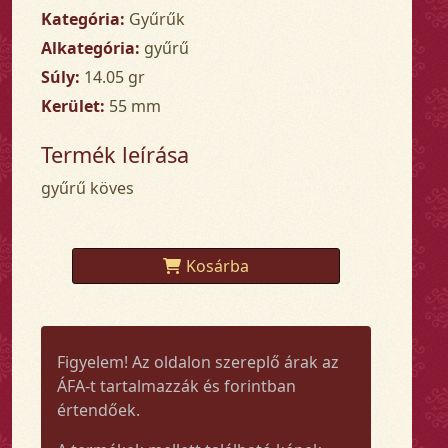
Kategória:
Gyűrűk
Alkategória:
gyűrű
Súly:
14.05 gr
Kerület:
55 mm
Termék leírása
gyűrű köves
Kosárba
Figyelem! Az oldalon szereplő árak az
ÁFA-t tartalmazzák és forintban
értendőek.