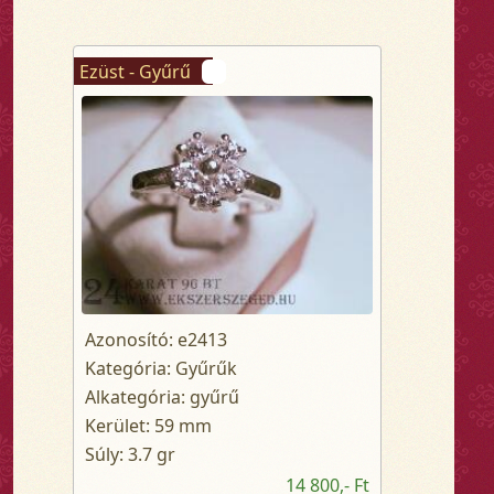
Ezüst - Gyűrű
Azonosító: e2413
Kategória: Gyűrűk
Alkategória: gyűrű
Kerület: 59 mm
Súly: 3.7 gr
14 800,- Ft