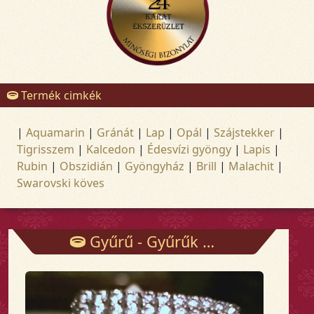
Termék cimkék
|
Aquamarin
|
Gránát
|
Lap
|
Opál
|
Szájstekker
|
Tigrisszem
|
Kalcedon
|
Édesvízi gyöngy
|
Lapis
|
Rubin
|
Obszidián
|
Gyöngyház
|
Brill
|
Malachit
|
Swarovski köves
Gyűrű - Gyűrűk - Arany és ezüst ékszerek