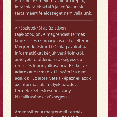
A termékek mellett található képek,
leírások tájékoztató jellegűek azok
tartalmáért felelősséget nem vállalunk.
A részletekről az üzletben
tájékozódjon. A megrendelt termék
kinézete és csomagolása ettől eltérhet.
Megrendeléskor kizárólag azokat az
információkat kérjük vásárlóinktól,
amelyek feltétlenül szükségesek a
rendelés lebonyolításához. Ezeket az
adatokat harmadik fél számára nem
adjuk ki. Ez alól kivételt képeznek azok
az információk, melyek az adott
termék kézbesítéséhez vagy
kiszállításához szükségesek.
Amennyiben a megrendelt termék