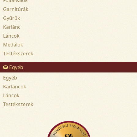
Fülbevalók
Garnitúrák
Gyűrűk
Karlánc
Láncok
Medálok
Testékszerek
Egyéb
Egyéb
Karláncok
Láncok
Testékszerek