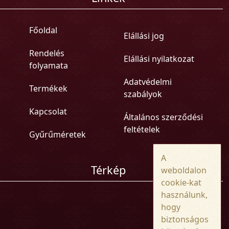
Főoldal
Elállási jog
Rendelés
Elállási nyilatkozat
folyamata
Adatvédelmi
Termékek
szabályok
Kapcsolat
Általános szerződési
feltételek
Gyűrűméretek
A
Térkép
weboldalon
cookie-kat
használunk,
hogy
biztonságos