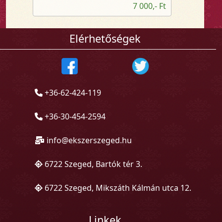
7 000,- Ft
Elérhetőségek
+36-62-424-119
+36-30-454-2594
info@ekszerszeged.hu
6722 Szeged, Bartók tér 3.
6722 Szeged, Mikszáth Kálmán utca 12.
Linkek