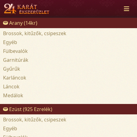
Arany (14kr)
Brossok, kitűzők, csipeszek
Egyéb
Fülbevalók
Garnitúrák
Gyűrűk
Karláncok
Láncok
Medálok
Ezüst (925 Ezrelék)
Brossok, kitűzők, csipeszek
Egyéb