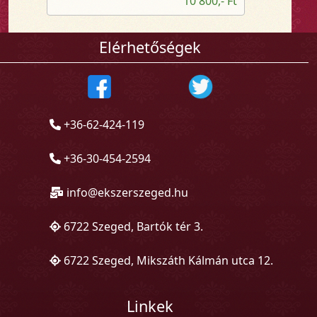
10 800,- Ft
Elérhetőségek
+36-62-424-119
+36-30-454-2594
info@ekszerszeged.hu
6722 Szeged, Bartók tér 3.
6722 Szeged, Mikszáth Kálmán utca 12.
Linkek