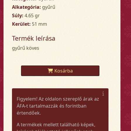
Alkategória:
gyűrű
Súly:
4.65 gr
Kerület:
51 mm
Termék leírása
gyűrű köves
Kosárba
Figyelem! Az oldalon szereplő árak az
ÁFA-t tartalmazzák és forintban
értendőek.
A termékek mellett található képek,