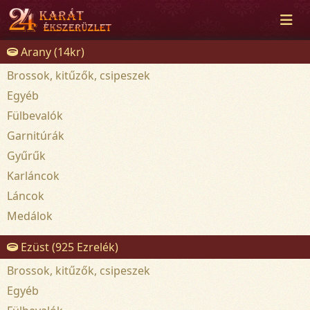
Arany (14kr)
Brossok, kitűzők, csipeszek
Egyéb
Fülbevalók
Garnitúrák
Gyűrűk
Karláncok
Láncok
Medálok
Ezüst (925 Ezrelék)
Brossok, kitűzők, csipeszek
Egyéb