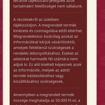
leírások tájékoztató jellegűek azok
tartalmáért felelősséget nem vállalunk.
A részletekről az üzletben
tájékozódjon. A megrendelt termék
kinézete és csomagolása ettől eltérhet.
Megrendeléskor kizárólag azokat az
információkat kérjük vásárlóinktól,
amelyek feltétlenül szükségesek a
rendelés lebonyolításához. Ezeket az
adatokat harmadik fél számára nem
adjuk ki. Ez alól kivételt képeznek azok
az információk, melyek az adott
termék kézbesítéséhez vagy
kiszállításához szükségesek.
Amennyiben a megrendelt termék
összege meghaladja az 50.000 Ft-ot, a