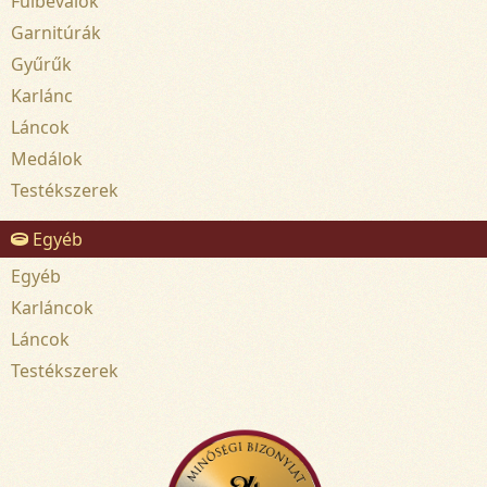
Fülbevalók
Garnitúrák
Gyűrűk
Karlánc
Láncok
Medálok
Testékszerek
Egyéb
Egyéb
Karláncok
Láncok
Testékszerek