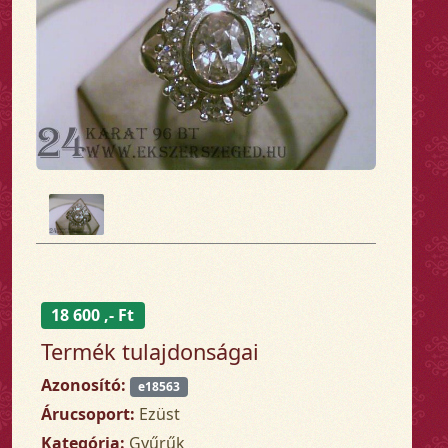
18 600 ,- Ft
Termék tulajdonságai
Azonosító:
e18563
Árucsoport:
Ezüst
Kategória:
Gyűrűk