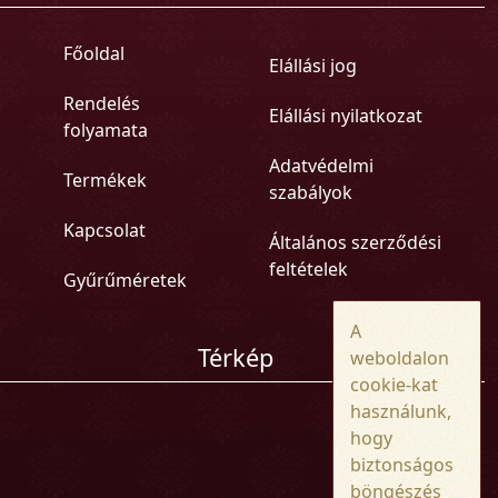
Főoldal
Elállási jog
Rendelés
Elállási nyilatkozat
folyamata
Adatvédelmi
Termékek
szabályok
Kapcsolat
Általános szerződési
feltételek
Gyűrűméretek
A
Térkép
weboldalon
cookie-kat
használunk,
hogy
biztonságos
böngészés