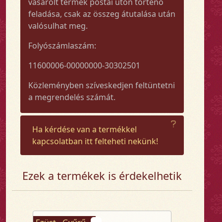
vásárolt termék postai úton történő
feladása, csak az összeg átutalása után
valósulhat meg.
Folyószámlaszám:
11600006-00000000-30302501
Közleményben szíveskedjen feltüntetni
a megrendelés számát.
Ha kérdése van a termékkel
kapcsolatban itt felteheti nekünk!
Ezek a termékek is érdekelhetik