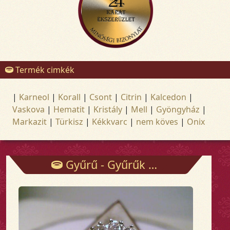
Termék cimkék
|
Karneol
|
Korall
|
Csont
|
Citrin
|
Kalcedon
|
Vaskova
|
Hematit
|
Kristály
|
Mell
|
Gyöngyház
|
Markazit
|
Türkisz
|
Kékkvarc
|
nem köves
|
Onix
Gyűrű - Gyűrűk - Arany és ezüst ékszerek