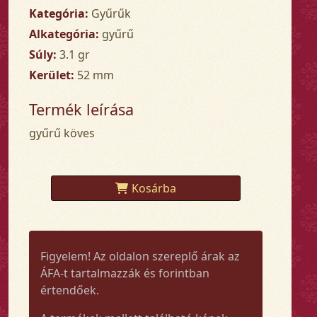
Kategória:
Gyűrűk
Alkategória:
gyűrű
Súly:
3.1 gr
Kerület:
52 mm
Termék leírása
gyűrű köves
Kosárba
Figyelem! Az oldalon szereplő árak az
ÁFA-t tartalmazzák és forintban
értendőek.