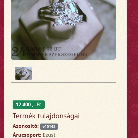
12 400 ,- Ft
Termék tulajdonságai
Azonosító:
e15142
Árucsoport:
Ezüst