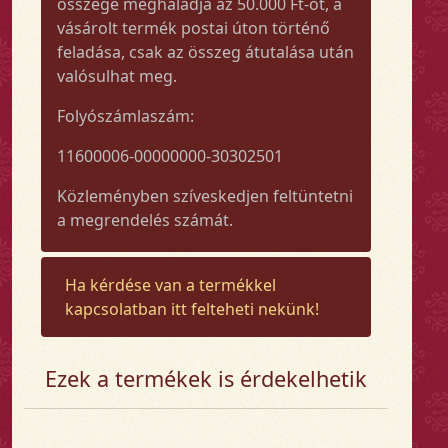
összege meghaladja az 50.000 Ft-ot, a
vásárolt termék postai úton történő
feladása, csak az összeg átutalása után
valósulhat meg.
Folyószámlaszám:
11600006-00000000-30302501
Közleményben szíveskedjen feltüntetni
a megrendelés számát.
Ha kérdése van a termékkel
kapcsolatban itt felteheti nekünk!
Ezek a termékek is érdekelhetik