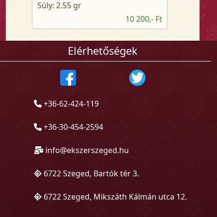
Súly: 2.55 gr
10 200,- Ft
Elérhetőségek
+36-62-424-119
+36-30-454-2594
info@ekszerszeged.hu
6722 Szeged, Bartók tér 3.
6722 Szeged, Mikszáth Kálmán utca 12.