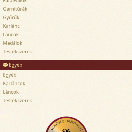
Fülbevalók
Garnitúrák
Gyűrűk
Karlánc
Láncok
Medálok
Testékszerek
Egyéb
Egyéb
Karláncok
Láncok
Testékszerek