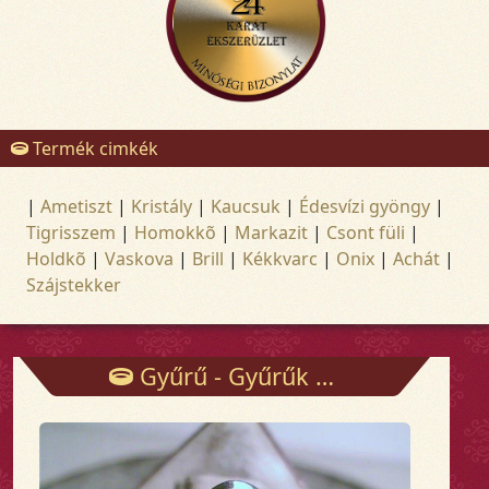
Termék cimkék
|
Ametiszt
|
Kristály
|
Kaucsuk
|
Édesvízi gyöngy
|
Tigrisszem
|
Homokkõ
|
Markazit
|
Csont füli
|
Holdkõ
|
Vaskova
|
Brill
|
Kékkvarc
|
Onix
|
Achát
|
Szájstekker
Gyűrű - Gyűrűk - Arany és ezüst ékszerek