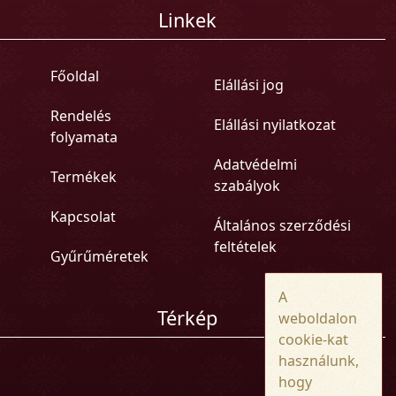
Linkek
Főoldal
Elállási jog
Rendelés
Elállási nyilatkozat
folyamata
Adatvédelmi
Termékek
szabályok
Kapcsolat
Általános szerződési
feltételek
Gyűrűméretek
A
Térkép
weboldalon
cookie-kat
használunk,
hogy