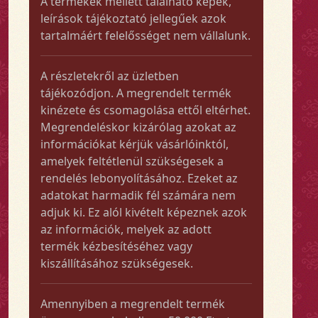
A termékek mellett található képek,
leírások tájékoztató jellegűek azok
tartalmáért felelősséget nem vállalunk.
A részletekről az üzletben
tájékozódjon. A megrendelt termék
kinézete és csomagolása ettől eltérhet.
Megrendeléskor kizárólag azokat az
információkat kérjük vásárlóinktól,
amelyek feltétlenül szükségesek a
rendelés lebonyolításához. Ezeket az
adatokat harmadik fél számára nem
adjuk ki. Ez alól kivételt képeznek azok
az információk, melyek az adott
termék kézbesítéséhez vagy
kiszállításához szükségesek.
Amennyiben a megrendelt termék