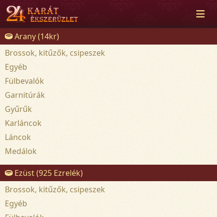
Arany (14kr)
Brossok, kitűzők, csipeszek
Egyéb
Fülbevalók
Garnitúrák
Gyűrűk
Karláncok
Láncok
Medálok
Ezüst (925 Ezrelék)
Brossok, kitűzők, csipeszek
Egyéb