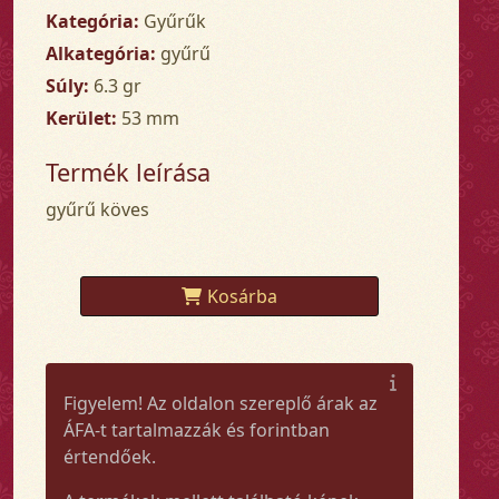
Kategória:
Gyűrűk
Alkategória:
gyűrű
Súly:
6.3 gr
Kerület:
53 mm
Termék leírása
gyűrű köves
Kosárba
Figyelem! Az oldalon szereplő árak az
ÁFA-t tartalmazzák és forintban
értendőek.