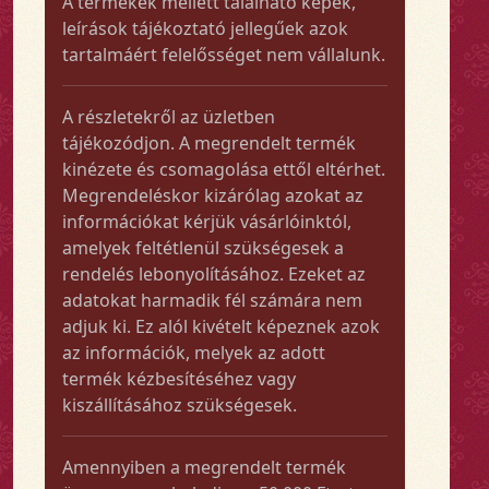
A termékek mellett található képek,
leírások tájékoztató jellegűek azok
tartalmáért felelősséget nem vállalunk.
A részletekről az üzletben
tájékozódjon. A megrendelt termék
kinézete és csomagolása ettől eltérhet.
Megrendeléskor kizárólag azokat az
információkat kérjük vásárlóinktól,
amelyek feltétlenül szükségesek a
rendelés lebonyolításához. Ezeket az
adatokat harmadik fél számára nem
adjuk ki. Ez alól kivételt képeznek azok
az információk, melyek az adott
termék kézbesítéséhez vagy
kiszállításához szükségesek.
Amennyiben a megrendelt termék