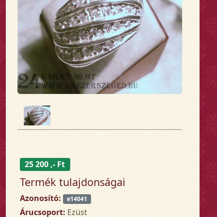
25 200 ,- Ft
Termék tulajdonságai
Azonosító:
e14041
Árucsoport:
Ezüst