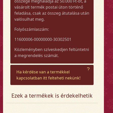
összege meghaladja az 50.000 Ft-ot, a
vásárolt termék postai úton történő
feladása, csak az összeg átutalása után
valósulhat meg.
Folyószámlaszám:
11600006-00000000-30302501
Közleményben szíveskedjen feltüntetni
a megrendelés számát.
Ha kérdése van a termékkel
kapcsolatban itt felteheti nekünk!
Ezek a termékek is érdekelhetik