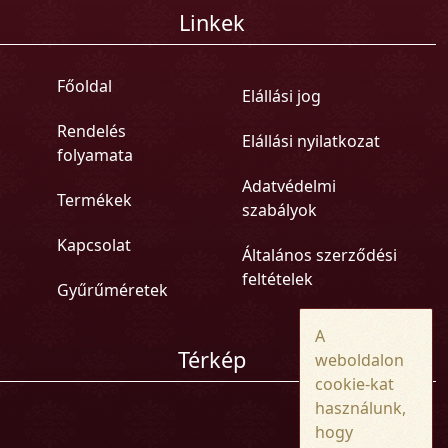
Linkek
Főoldal
Elállási jog
Rendelés
Elállási nyilatkozat
folyamata
Adatvédelmi
Termékek
szabályok
Kapcsolat
Általános szerződési
feltételek
Gyűrűméretek
A
Térkép
weboldalon
cookie-kat
használunk,
hogy