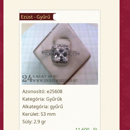
Ezüst - Gyűrű
Azonosító: e25608
Kategória: Gyűrűk
Alkategória: gyűrű
Kerület: 53 mm
Súly: 2.9 gr
11 600,- Ft