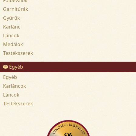
Fülbevalók
Garnitúrák
Gyűrűk
Karlánc
Láncok
Medálok
Testékszerek
Egyéb
Egyéb
Karláncok
Láncok
Testékszerek