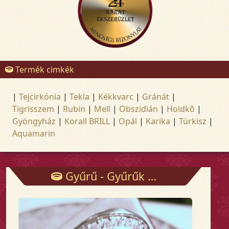
Termék cimkék
|
Tejcirkónia
|
Tekla
|
Kékkvarc
|
Gránát
|
Tigrisszem
|
Rubin
|
Mell
|
Obszidián
|
Holdkõ
|
Gyöngyház
|
Korall BRILL
|
Opál
|
Karika
|
Türkisz
|
Aquamarin
Gyűrű - Gyűrűk - Arany és ezüst ékszerek