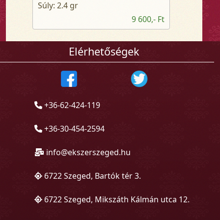
Súly: 2.4 gr
9 600,- Ft
Elérhetőségek
+36-62-424-119
+36-30-454-2594
info@ekszerszeged.hu
6722 Szeged, Bartók tér 3.
6722 Szeged, Mikszáth Kálmán utca 12.