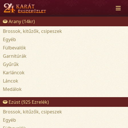
Arany (14kr)
Brossok, kitűzők, csipeszek
Egyéb
Fülbevalók
Garnitúrák
Gyűrűk
Karláncok
Láncok
Medálok
Ezüst (925 Ezrelék)
Brossok, kitűzők, csipeszek
Egyéb