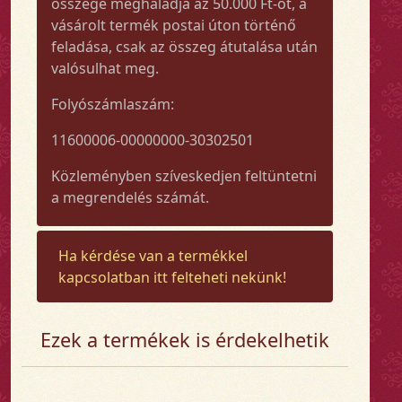
összege meghaladja az 50.000 Ft-ot, a
vásárolt termék postai úton történő
feladása, csak az összeg átutalása után
valósulhat meg.
Folyószámlaszám:
11600006-00000000-30302501
Közleményben szíveskedjen feltüntetni
a megrendelés számát.
Ha kérdése van a termékkel
kapcsolatban itt felteheti nekünk!
Ezek a termékek is érdekelhetik