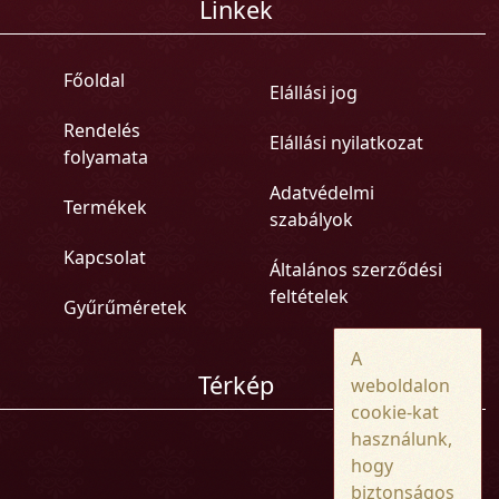
Linkek
Főoldal
Elállási jog
Rendelés
Elállási nyilatkozat
folyamata
Adatvédelmi
Termékek
szabályok
Kapcsolat
Általános szerződési
feltételek
Gyűrűméretek
A
Térkép
weboldalon
cookie-kat
használunk,
hogy
biztonságos