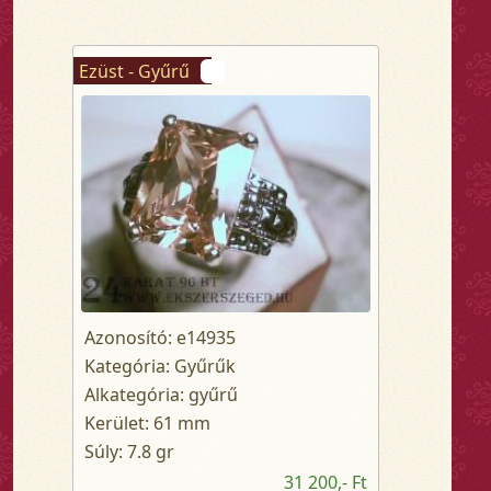
Ezüst - Gyűrű
Azonosító: e14935
Kategória: Gyűrűk
Alkategória: gyűrű
Kerület: 61 mm
Súly: 7.8 gr
31 200,- Ft