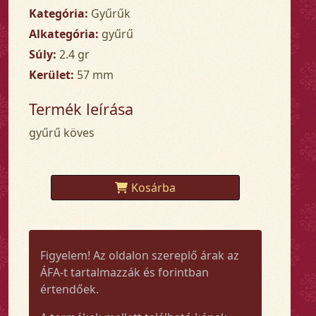
Kategória:
Gyűrűk
Alkategória:
gyűrű
Súly:
2.4 gr
Kerület:
57 mm
Termék leírása
gyűrű köves
Kosárba
Figyelem! Az oldalon szereplő árak az
ÁFA-t tartalmazzák és forintban
értendőek.