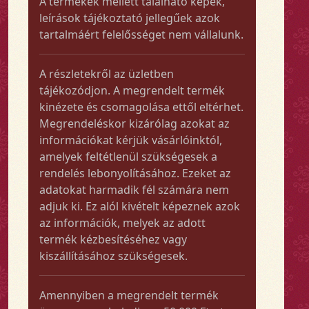
A termékek mellett található képek,
leírások tájékoztató jellegűek azok
tartalmáért felelősséget nem vállalunk.
A részletekről az üzletben
tájékozódjon. A megrendelt termék
kinézete és csomagolása ettől eltérhet.
Megrendeléskor kizárólag azokat az
információkat kérjük vásárlóinktól,
amelyek feltétlenül szükségesek a
rendelés lebonyolításához. Ezeket az
adatokat harmadik fél számára nem
adjuk ki. Ez alól kivételt képeznek azok
az információk, melyek az adott
termék kézbesítéséhez vagy
kiszállításához szükségesek.
Amennyiben a megrendelt termék