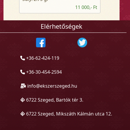
11 000,- Ft
Elérhetőségek
+36-62-424-119
+36-30-454-2594
info@ekszerszeged.hu
6722 Szeged, Bartók tér 3.
6722 Szeged, Mikszáth Kálmán utca 12.