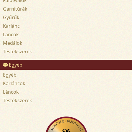
Fülbevalók
Garnitúrák
Gyűrűk
Karlánc
Láncok
Medálok
Testékszerek
Egyéb
Egyéb
Karláncok
Láncok
Testékszerek