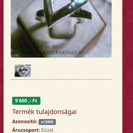
9 600 ,- Ft
Termék tulajdonságai
Azonosító:
e13895
Árucsoport:
Ezüst