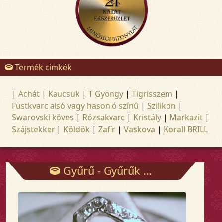
Termék cimkék
|
Achát
|
Kaucsuk
|
T Gyöngy
|
Tigrisszem
|
Füstkvarc alsó vagy hasonló színû
|
Szilikon
|
Swarovski köves
|
Rózsakvarc
|
Kristály
|
Markazit
|
Szájstekker
|
Köldök
|
Zafír
|
Vaskova
|
Korall BRILL
Gyűrű - Gyűrűk - Arany és ezüst ékszerek