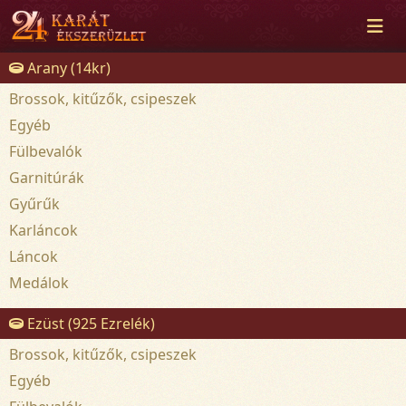
Arany (14kr)
Brossok, kitűzők, csipeszek
Egyéb
Fülbevalók
Garnitúrák
Gyűrűk
Karláncok
Láncok
Medálok
Ezüst (925 Ezrelék)
Brossok, kitűzők, csipeszek
Egyéb