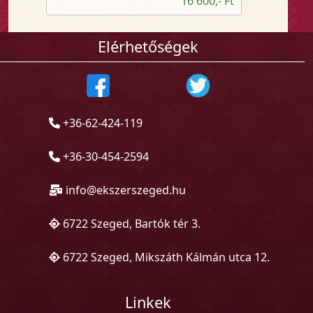
16 600,- Ft
Elérhetőségek
+36-62-424-119
+36-30-454-2594
info@ekszerszeged.hu
6722 Szeged, Bartók tér 3.
6722 Szeged, Mikszáth Kálmán utca 12.
Linkek