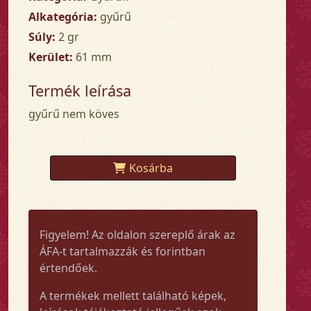
Alkategória:
gyűrű
Súly:
2 gr
Kerület:
61 mm
Termék leírása
gyűrű nem köves
Kosárba
Figyelem! Az oldalon szereplő árak az
ÁFA-t tartalmazzák és forintban
értendőek.
A termékek mellett található képek,