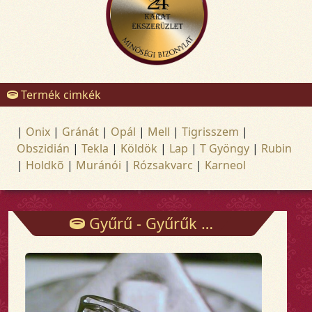
Termék cimkék
|
Onix
|
Gránát
|
Opál
|
Mell
|
Tigrisszem
|
Obszidián
|
Tekla
|
Köldök
|
Lap
|
T Gyöngy
|
Rubin
|
Holdkõ
|
Muránói
|
Rózsakvarc
|
Karneol
Gyűrű - Gyűrűk - Arany és ezüst ékszerek