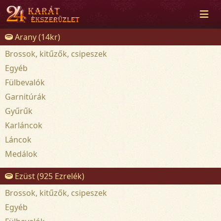
Arany (14kr)
Brossok, kitűzők, csipeszek
Egyéb
Fülbevalók
Garnitúrák
Gyűrűk
Karláncok
Láncok
Medálok
Ezüst (925 Ezrelék)
Brossok, kitűzők, csipeszek
Egyéb