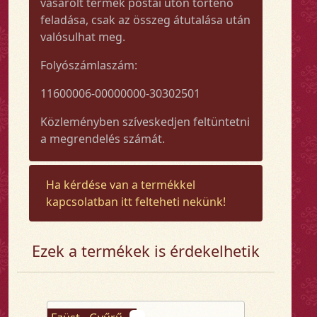
vásárolt termék postai úton történő
feladása, csak az összeg átutalása után
valósulhat meg.
Folyószámlaszám:
11600006-00000000-30302501
Közleményben szíveskedjen feltüntetni
a megrendelés számát.
Ha kérdése van a termékkel
kapcsolatban itt felteheti nekünk!
Ezek a termékek is érdekelhetik