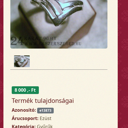
8 000 ,- Ft
Termék tulajdonságai
Azonosító:
e13873
Árucsoport:
Ezüst
Kategória:
Gyűrűk