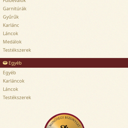
Fülbevalók
Garnitúrák
Gyűrűk
Karlánc
Láncok
Medálok
Testékszerek
Egyéb
Egyéb
Karláncok
Láncok
Testékszerek