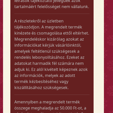
leírások tájékoztató jellegűek azok
tartalmáért felelősséget nem vállalunk.
A részletekről az üzletben
tájékozódjon. A megrendelt termék
kinézete és csomagolása ettől eltérhet.
Megrendeléskor kizárólag azokat az
információkat kérjük vásárlóinktól,
amelyek feltétlenül szükségesek a
rendelés lebonyolításához. Ezeket az
adatokat harmadik fél számára nem
adjuk ki. Ez alól kivételt képeznek azok
az információk, melyek az adott
termék kézbesítéséhez vagy
kiszállításához szükségesek.
Amennyiben a megrendelt termék
összege meghaladja az 50.000 Ft-ot, a