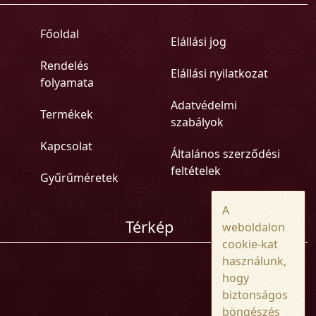
Főoldal
Elállási jog
Rendelés
Elállási nyilatkozat
folyamata
Adatvédelmi
Termékek
szabályok
Kapcsolat
Általános szerződési
feltételek
Gyűrűméretek
A
Térkép
weboldalon
cookie-kat
használunk,
hogy
biztonságos
böngészés