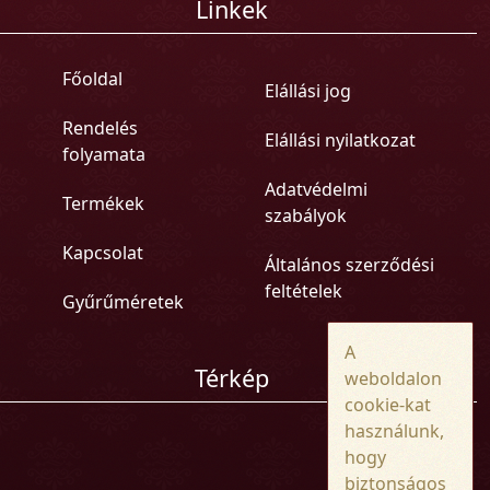
Linkek
Főoldal
Elállási jog
Rendelés
Elállási nyilatkozat
folyamata
Adatvédelmi
Termékek
szabályok
Kapcsolat
Általános szerződési
feltételek
Gyűrűméretek
A
Térkép
weboldalon
cookie-kat
használunk,
hogy
biztonságos