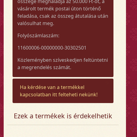
összege meghaladja az 50.000 Ft-ot, a
vásárolt termék postai úton történő
feladása, csak az összeg átutalása után
valósulhat meg.
Folyószámlaszám:
11600006-00000000-30302501
Közleményben szíveskedjen feltüntetni
a megrendelés számát.
Ha kérdése van a termékkel
kapcsolatban itt felteheti nekünk!
Ezek a termékek is érdekelhetik