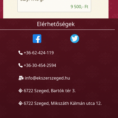
9 500,- Ft
Elérhetőségek
+36-62-424-119
+36-30-454-2594
info@ekszerszeged.hu
6722 Szeged, Bartók tér 3.
6722 Szeged, Mikszáth Kálmán utca 12.