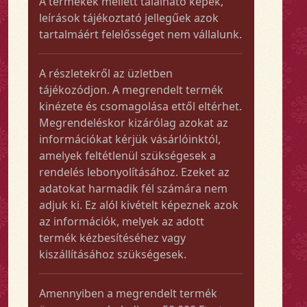
A termékek mellett található képek,
leírások tájékoztató jellegűek azok
tartalmáért felelősséget nem vállalunk.
A részletekről az üzletben
tájékozódjon. A megrendelt termék
kinézete és csomagolása ettől eltérhet.
Megrendeléskor kizárólag azokat az
információkat kérjük vásárlóinktól,
amelyek feltétlenül szükségesek a
rendelés lebonyolításához. Ezeket az
adatokat harmadik fél számára nem
adjuk ki. Ez alól kivételt képeznek azok
az információk, melyek az adott
termék kézbesítéséhez vagy
kiszállításához szükségesek.
Amennyiben a megrendelt termék