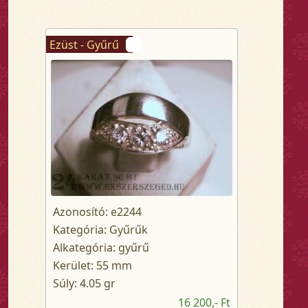
Ezüst - Gyűrű
Azonosító: e2244
Kategória: Gyűrűk
Alkategória: gyűrű
Kerület: 55 mm
Súly: 4.05 gr
16 200,- Ft