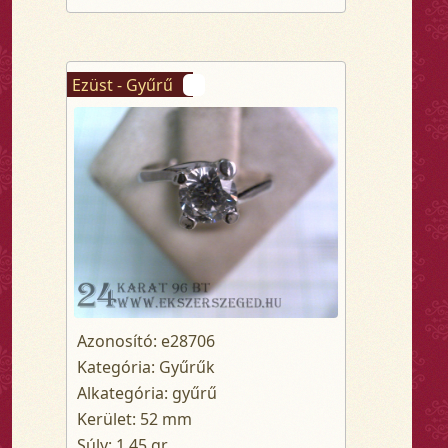
Ezüst - Gyűrű
Azonosító: e28706
Kategória: Gyűrűk
Alkategória: gyűrű
Kerület: 52 mm
Súly: 1.45 gr