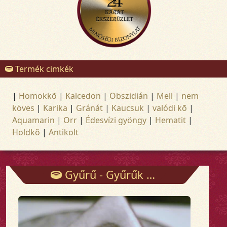
Termék cimkék
|
Homokkõ
|
Kalcedon
|
Obszidián
|
Mell
|
nem
köves
|
Karika
|
Gránát
|
Kaucsuk
|
valódi kõ
|
Aquamarin
|
Orr
|
Édesvízi gyöngy
|
Hematit
|
Holdkõ
|
Antikolt
Gyűrű - Gyűrűk - Arany és ezüst ékszerek