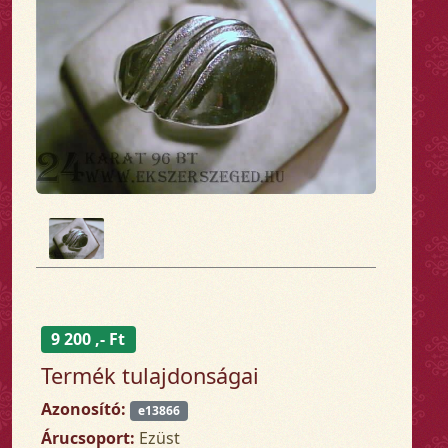
9 200 ,- Ft
Termék tulajdonságai
Azonosító:
e13866
Árucsoport:
Ezüst