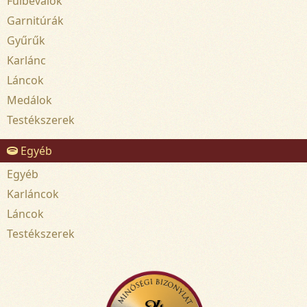
Fülbevalók
Garnitúrák
Gyűrűk
Karlánc
Láncok
Medálok
Testékszerek
Egyéb
Egyéb
Karláncok
Láncok
Testékszerek