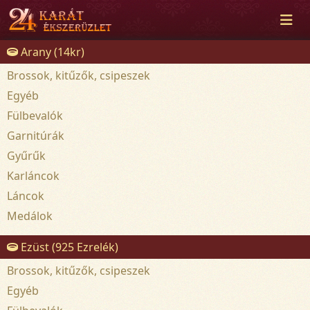
Arany (14kr)
Brossok, kitűzők, csipeszek
Egyéb
Fülbevalók
Garnitúrák
Gyűrűk
Karláncok
Láncok
Medálok
Ezüst (925 Ezrelék)
Brossok, kitűzők, csipeszek
Egyéb