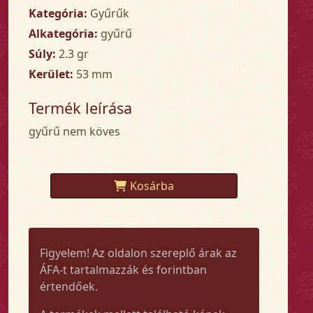
Kategória:
Gyűrűk
Alkategória:
gyűrű
Súly:
2.3 gr
Kerület:
53 mm
Termék leírása
gyűrű nem köves
Kosárba
Figyelem! Az oldalon szereplő árak az
ÁFA-t tartalmazzák és forintban
értendőek.