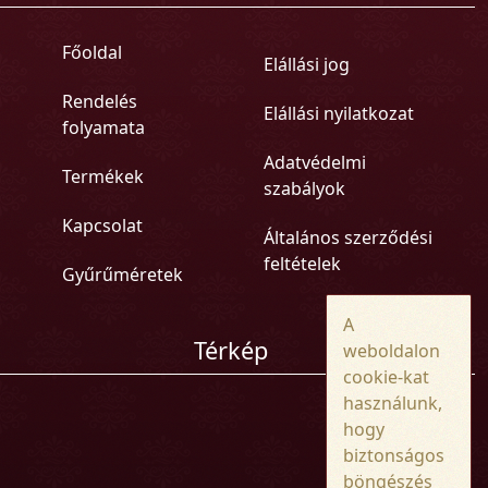
Főoldal
Elállási jog
Rendelés
Elállási nyilatkozat
folyamata
Adatvédelmi
Termékek
szabályok
Kapcsolat
Általános szerződési
feltételek
Gyűrűméretek
A
Térkép
weboldalon
cookie-kat
használunk,
hogy
biztonságos
böngészés