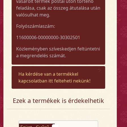
vásárolt termék postai úton történő
feladása, csak az összeg átutalása után
valósulhat meg.
Folyószámlaszám:
11600006-00000000-30302501
Közleményben szíveskedjen feltüntetni
a megrendelés számát.
Ha kérdése van a termékkel
kapcsolatban itt felteheti nekünk!
Ezek a termékek is érdekelhetik