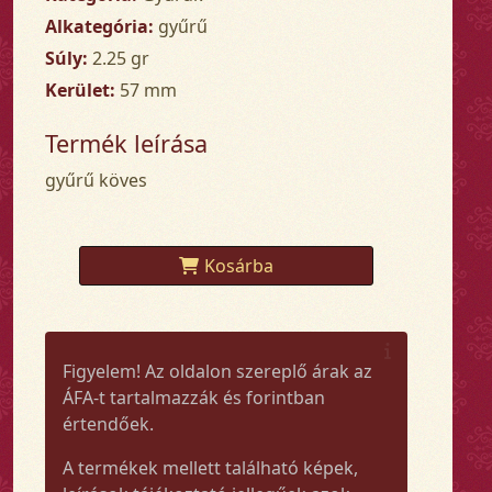
Alkategória:
gyűrű
Súly:
2.25 gr
Kerület:
57 mm
Termék leírása
gyűrű köves
Kosárba
Figyelem! Az oldalon szereplő árak az
ÁFA-t tartalmazzák és forintban
értendőek.
A termékek mellett található képek,