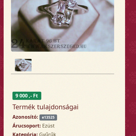
9 000 ,- Ft
Termék tulajdonságai
Azonosító:
e13525
Árucsoport:
Ezüst
Kategória:
Gyűrűk