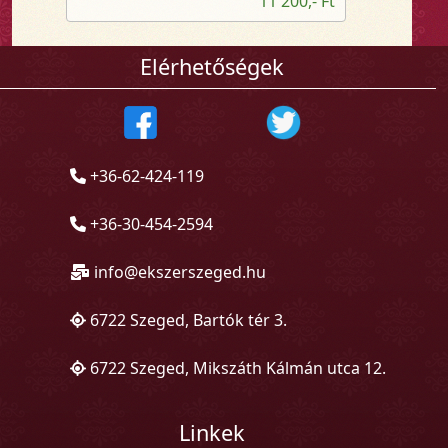
11 200,- Ft
Elérhetőségek
+36-62-424-119
+36-30-454-2594
info@ekszerszeged.hu
6722 Szeged, Bartók tér 3.
6722 Szeged, Mikszáth Kálmán utca 12.
Linkek