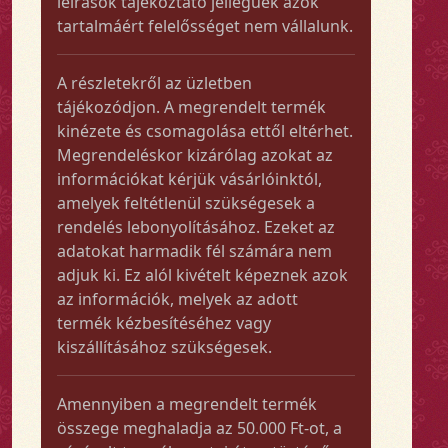
leírások tájékoztató jellegűek azok
tartalmáért felelősséget nem vállalunk.
A részletekről az üzletben
tájékozódjon. A megrendelt termék
kinézete és csomagolása ettől eltérhet.
Megrendeléskor kizárólag azokat az
információkat kérjük vásárlóinktól,
amelyek feltétlenül szükségesek a
rendelés lebonyolításához. Ezeket az
adatokat harmadik fél számára nem
adjuk ki. Ez alól kivételt képeznek azok
az információk, melyek az adott
termék kézbesítéséhez vagy
kiszállításához szükségesek.
Amennyiben a megrendelt termék
összege meghaladja az 50.000 Ft-ot, a