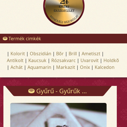
Termék cimkék
|
Kolorit
|
Obszidián
|
Bõr
|
Brill
|
Ametiszt
|
Antikolt
|
Kaucsuk
|
Rózsakvarc
|
Uvarovit
|
Holdkõ
|
Achát
|
Aquamarin
|
Markazit
|
Onix
|
Kalcedon
Gyűrű - Gyűrűk - Arany és ezüst ékszerek