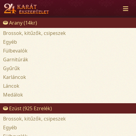
Arany (14kr)
Brossok, kitűzők, csipeszek
Egyéb
Fülbevalók
Garnitúrák
Gyűrűk
Karláncok
Láncok
Medálok
Ezüst (925 Ezrelék)
Brossok, kitűzők, csipeszek
Egyéb