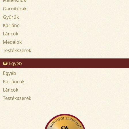
Fülbevalók
Garnitúrák
Gyűrűk
Karlánc
Láncok
Medálok
Testékszerek
Egyéb
Egyéb
Karláncok
Láncok
Testékszerek