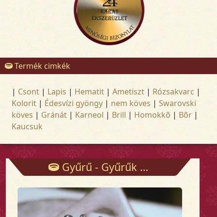
Termék cimkék
|
Csont
|
Lapis
|
Hematit
|
Ametiszt
|
Rózsakvarc
|
Kolorit
|
Édesvízi gyöngy
|
nem köves
|
Swarovski
köves
|
Gránát
|
Karneol
|
Brill
|
Homokkõ
|
Bõr
|
Kaucsuk
Gyűrű - Gyűrűk - Arany és ezüst ékszerek