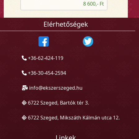
8 600,- Ft
Elérhetőségek
+36-62-424-119
+36-30-454-2594
info@ekszerszeged.hu
6722 Szeged, Bartók tér 3.
6722 Szeged, Mikszáth Kálmán utca 12.
Linkek