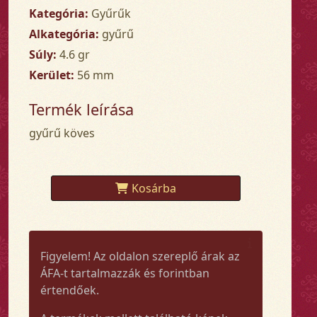
Kategória:
Gyűrűk
Alkategória:
gyűrű
Súly:
4.6 gr
Kerület:
56 mm
Termék leírása
gyűrű köves
Kosárba
Figyelem! Az oldalon szereplő árak az
ÁFA-t tartalmazzák és forintban
értendőek.