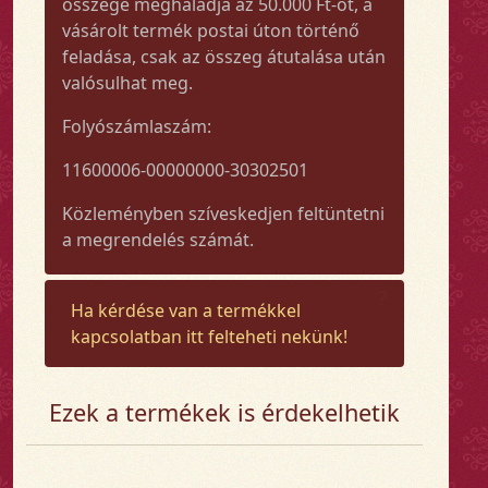
összege meghaladja az 50.000 Ft-ot, a
vásárolt termék postai úton történő
feladása, csak az összeg átutalása után
valósulhat meg.
Folyószámlaszám:
11600006-00000000-30302501
Közleményben szíveskedjen feltüntetni
a megrendelés számát.
Ha kérdése van a termékkel
kapcsolatban itt felteheti nekünk!
Ezek a termékek is érdekelhetik