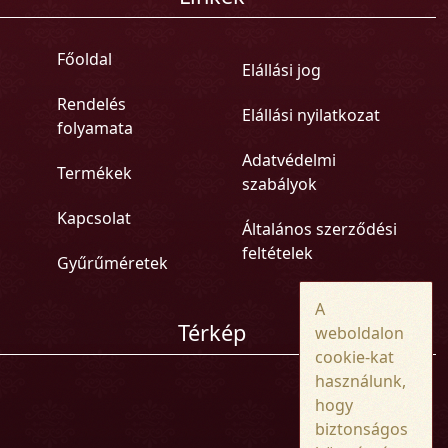
Főoldal
Elállási jog
Rendelés
Elállási nyilatkozat
folyamata
Adatvédelmi
Termékek
szabályok
Kapcsolat
Általános szerződési
feltételek
Gyűrűméretek
A
Térkép
weboldalon
cookie-kat
használunk,
hogy
biztonságos