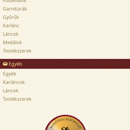
Fülbevalók
Garnitúrák
Gyűrűk
Karlánc
Láncok
Medálok
Testékszerek
Egyéb
Egyéb
Karláncok
Láncok
Testékszerek