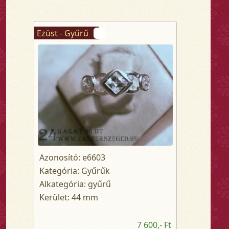
Ezüst - Gyűrű
Azonosító: e6603
Kategória: Gyűrűk
Alkategória: gyűrű
Kerület: 44 mm
7 600,- Ft