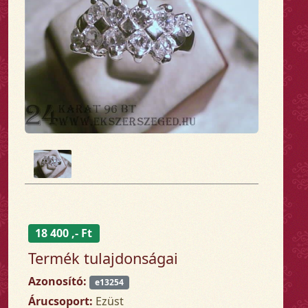
18 400 ,- Ft
Termék tulajdonságai
Azonosító:
e13254
Árucsoport:
Ezüst