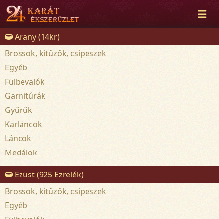
Arany (14kr)
Brossok, kitűzők, csipeszek
Egyéb
Fülbevalók
Garnitúrák
Gyűrűk
Karláncok
Láncok
Medálok
Ezüst (925 Ezrelék)
Brossok, kitűzők, csipeszek
Egyéb