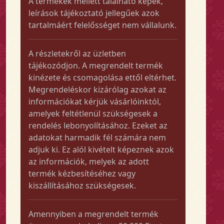
A termékek mellett található képek,
leírások tájékoztató jellegűek azok
tartalmáért felelősséget nem vállalunk.
A részletekről az üzletben
tájékozódjon. A megrendelt termék
kinézete és csomagolása ettől eltérhet.
Megrendeléskor kizárólag azokat az
információkat kérjük vásárlóinktól,
amelyek feltétlenül szükségesek a
rendelés lebonyolításához. Ezeket az
adatokat harmadik fél számára nem
adjuk ki. Ez alól kivételt képeznek azok
az információk, melyek az adott
termék kézbesítéséhez vagy
kiszállításához szükségesek.
Amennyiben a megrendelt termék