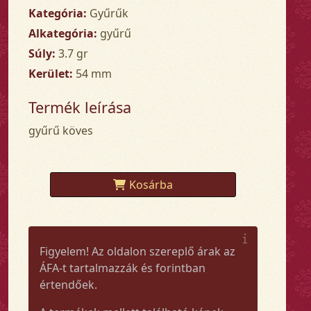
Kategória:
Gyűrűk
Alkategória:
gyűrű
Súly:
3.7 gr
Kerület:
54 mm
Termék leírása
gyűrű köves
Kosárba
Figyelem! Az oldalon szereplő árak az
ÁFA-t tartalmazzák és forintban
értendőek.