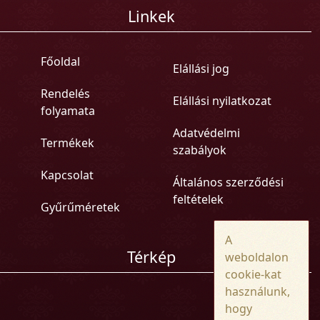
Linkek
Főoldal
Elállási jog
Rendelés
Elállási nyilatkozat
folyamata
Adatvédelmi
Termékek
szabályok
Kapcsolat
Általános szerződési
feltételek
Gyűrűméretek
A
Térkép
weboldalon
cookie-kat
használunk,
hogy