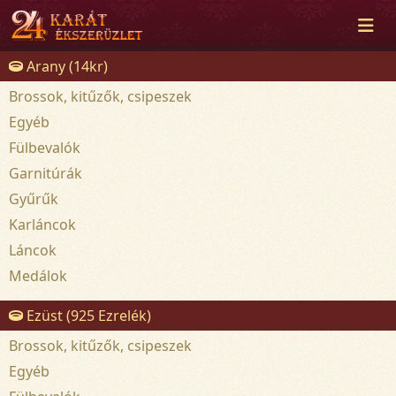
Arany (14kr)
Brossok, kitűzők, csipeszek
Egyéb
Fülbevalók
Garnitúrák
Gyűrűk
Karláncok
Láncok
Medálok
Ezüst (925 Ezrelék)
Brossok, kitűzők, csipeszek
Egyéb