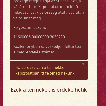
összege meghaladja az 50.000 Ft-ot, a
vásárolt termék postai úton történő
feladása, csak az összeg átutalása után
valósulhat meg.
Folyószámlaszám:
11600006-00000000-30302501
Közleményben szíveskedjen feltüntetni
a megrendelés számát.
Ha kérdése van a termékkel
kapcsolatban itt felteheti nekünk!
Ezek a termékek is érdekelhetik