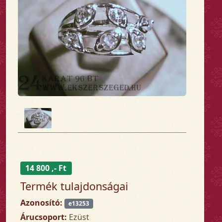
14 800 ,- Ft
Termék tulajdonságai
Azonosító:
e13253
Árucsoport:
Ezüst