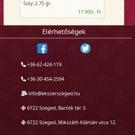
Súly: 2.75 gr
11 000,- Ft
Elérhetőségek
+36-62-424-119
+36-30-454-2594
info@ekszerszeged.hu
6722 Szeged, Bartók tér 3.
6722 Szeged, Mikszáth Kálmán utca 12.