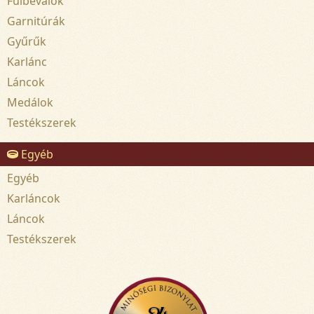
Fülbevalók
Garnitúrák
Gyűrűk
Karlánc
Láncok
Medálok
Testékszerek
Egyéb
Egyéb
Karláncok
Láncok
Testékszerek