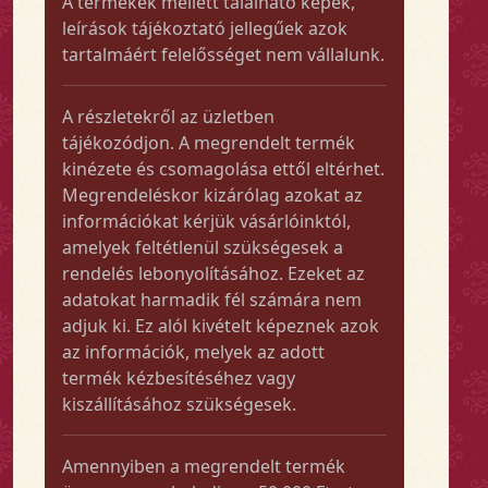
A termékek mellett található képek,
leírások tájékoztató jellegűek azok
tartalmáért felelősséget nem vállalunk.
A részletekről az üzletben
tájékozódjon. A megrendelt termék
kinézete és csomagolása ettől eltérhet.
Megrendeléskor kizárólag azokat az
információkat kérjük vásárlóinktól,
amelyek feltétlenül szükségesek a
rendelés lebonyolításához. Ezeket az
adatokat harmadik fél számára nem
adjuk ki. Ez alól kivételt képeznek azok
az információk, melyek az adott
termék kézbesítéséhez vagy
kiszállításához szükségesek.
Amennyiben a megrendelt termék