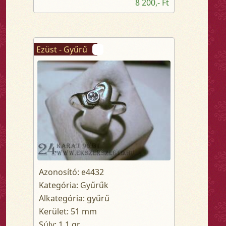
8 200,- Ft
Ezüst - Gyűrű
Azonosító: e4432
Kategória: Gyűrűk
Alkategória: gyűrű
Kerület: 51 mm
Súly: 1.1 gr