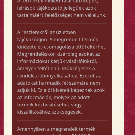
A termékek mellett található képek,
leírások tájékoztató jellegűek azok
tartalmáért felelősséget nem vállalunk.
A részletekről az üzletben
tájékozódjon. A megrendelt termék
kinézete és csomagolása ettől eltérhet.
Megrendeléskor kizárólag azokat az
információkat kérjük vásárlóinktól,
amelyek feltétlenül szükségesek a
rendelés lebonyolításához. Ezeket az
adatokat harmadik fél számára nem
adjuk ki. Ez alól kivételt képeznek azok
az információk, melyek az adott
termék kézbesítéséhez vagy
kiszállításához szükségesek.
Amennyiben a megrendelt termék