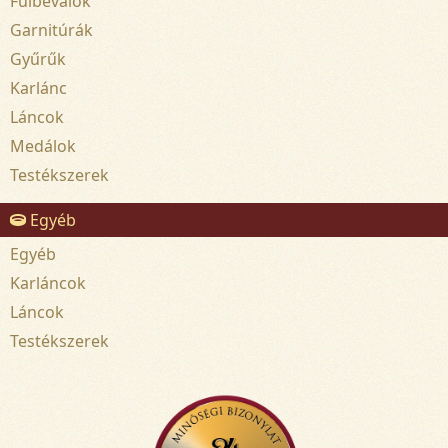
Fülbevalók
Garnitúrák
Gyűrűk
Karlánc
Láncok
Medálok
Testékszerek
Egyéb
Egyéb
Karláncok
Láncok
Testékszerek