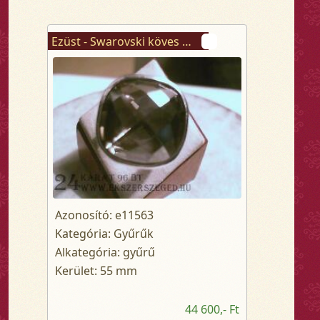
Ezüst - Swarovski köves gyűrű
Azonosító: e11563
Kategória: Gyűrűk
Alkategória: gyűrű
Kerület: 55 mm
44 600,- Ft