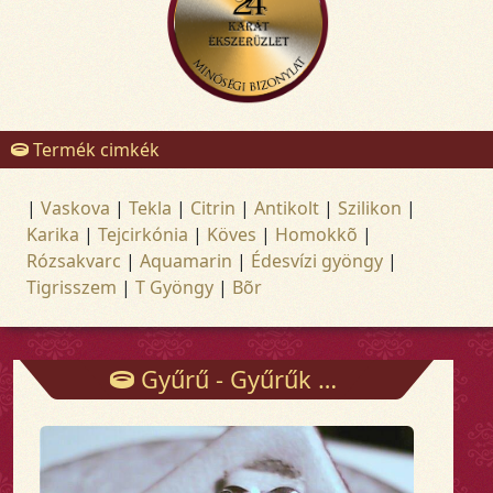
Termék cimkék
|
Vaskova
|
Tekla
|
Citrin
|
Antikolt
|
Szilikon
|
Karika
|
Tejcirkónia
|
Köves
|
Homokkõ
|
Rózsakvarc
|
Aquamarin
|
Édesvízi gyöngy
|
Tigrisszem
|
T Gyöngy
|
Bõr
Gyűrű - Gyűrűk - Arany és ezüst ékszerek