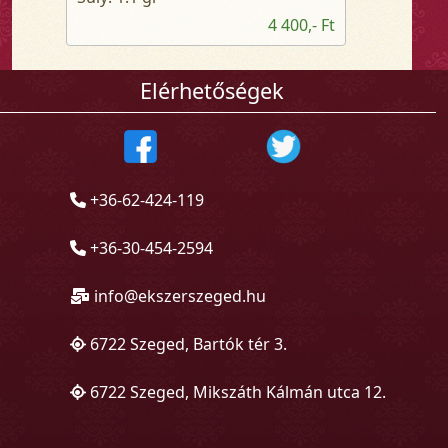
4 400,- Ft
Elérhetőségek
+36-62-424-119
+36-30-454-2594
info@ekszerszeged.hu
6722 Szeged, Bartók tér 3.
6722 Szeged, Mikszáth Kálmán utca 12.