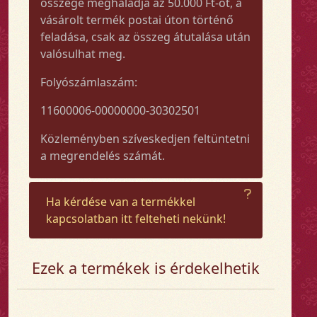
összege meghaladja az 50.000 Ft-ot, a
vásárolt termék postai úton történő
feladása, csak az összeg átutalása után
valósulhat meg.
Folyószámlaszám:
11600006-00000000-30302501
Közleményben szíveskedjen feltüntetni
a megrendelés számát.
Ha kérdése van a termékkel
kapcsolatban itt felteheti nekünk!
Ezek a termékek is érdekelhetik