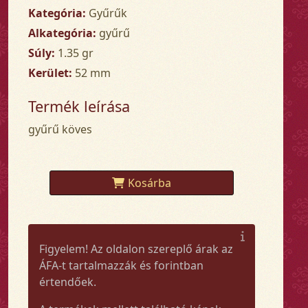
Kategória:
Gyűrűk
Alkategória:
gyűrű
Súly:
1.35 gr
Kerület:
52 mm
Termék leírása
gyűrű köves
Kosárba
Figyelem! Az oldalon szereplő árak az
ÁFA-t tartalmazzák és forintban
értendőek.