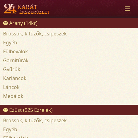
Arany (14kr)
Brossok, kitűzők, csipeszek
Egyéb
Fülbevalók
Garnitúrák
Gyűrűk
Karláncok
Láncok
Medálok
Ezüst (925 Ezrelék)
Brossok, kitűzők, csipeszek
Egyéb