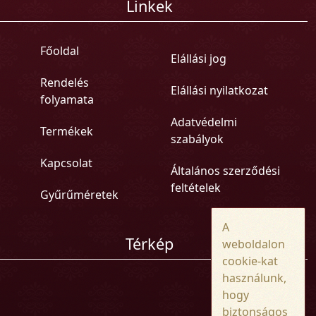
Linkek
Főoldal
Elállási jog
Rendelés
Elállási nyilatkozat
folyamata
Adatvédelmi
Termékek
szabályok
Kapcsolat
Általános szerződési
feltételek
Gyűrűméretek
A
Térkép
weboldalon
cookie-kat
használunk,
hogy
biztonságos