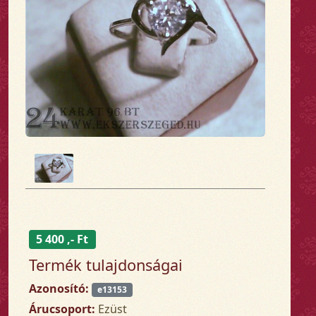
5 400 ,- Ft
Termék tulajdonságai
Azonosító:
e13153
Árucsoport:
Ezüst