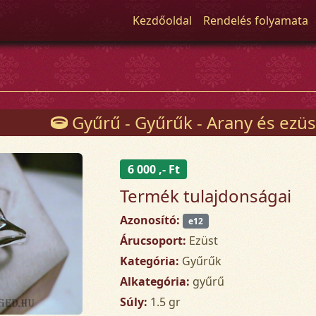
Kezdőoldal
Rendelés folyamata
Gyűrű - Gyűrűk - Arany és ezüs
6 000 ,- Ft
Termék tulajdonságai
Azonosító:
e12
Árucsoport:
Ezüst
Kategória:
Gyűrűk
Alkategória:
gyűrű
Súly:
1.5 gr