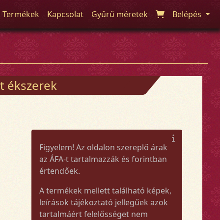
Termékek
Kapcsolat
Gyűrű méretek
Belépés
t ékszerek
Figyelem! Az oldalon szereplő árak
az ÁFA-t tartalmazzák és forintban
értendőek.
A termékek mellett található képek,
leírások tájékoztató jellegűek azok
tartalmáért felelősséget nem