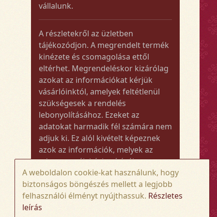
vállalunk.
A részletekről az üzletben
tájékozódjon. A megrendelt termék
kinézete és csomagolása ettől
eltérhet. Megrendeléskor kizárólag
azokat az információkat kérjük
vásárlóinktól, amelyek feltétlenül
szükségesek a rendelés
lebonyolításához. Ezeket az
adatokat harmadik fél számára nem
adjuk ki. Ez alól kivételt képeznek
azok az információk, melyek az
adott termék kézbesítéséhez vagy
A weboldalon cookie-kat használunk, hogy
kiszállításához szükségesek.
biztonságos böngészés mellett a legjobb
felhasználói élményt nyújthassuk.
Részletes
Amennyiben a megrendelt termék
leírás
összege meghaladja az 50.000 Ft-ot,