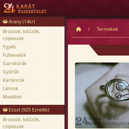
Arany (14kr)
Termékek
Brossok, kitűzők,
csipeszek
Egyéb
Fülbevalók
Garnitúrák
Gyűrűk
Karláncok
Láncok
Medálok
Ezüst (925 Ezrelék)
Brossok, kitűzők,
csipeszek