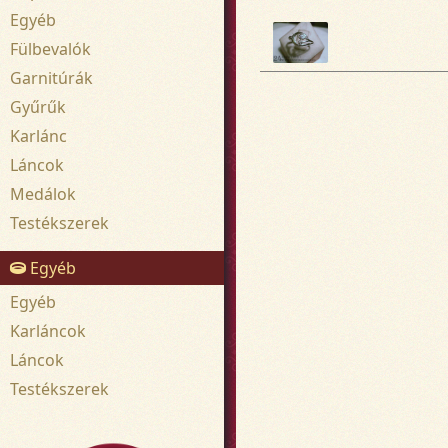
Egyéb
Fülbevalók
Garnitúrák
Gyűrűk
Karlánc
Láncok
Medálok
Testékszerek
Egyéb
Egyéb
Karláncok
Láncok
Testékszerek