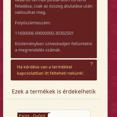
feladása, csak az összeg átutalása után
valósulhat meg.
Folyószámlaszám:
11600006-00000000-30302501
Közleményben szíveskedjen feltüntetni
a megrendelés számát.
Ha kérdése van a termékkel
kapcsolatban itt felteheti nekünk!
Ezek a termékek is érdekelhetik
Ezüst - Gyűrű