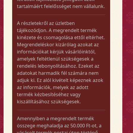
tartalmáért felelősséget nem vállalunk.
A részletekről az üzletben
tájékozódjon. A megrendelt termék
kinézete és csomagolása ettől eltérhet.
Megrendeléskor kizárólag azokat az
információkat kérjük vásárlóinktól,
amelyek feltétlenül szükségesek a
rendelés lebonyolításához. Ezeket az
adatokat harmadik fél számára nem
adjuk ki. Ez alól kivételt képeznek azok
az információk, melyek az adott
termék kézbesítéséhez vagy
kiszállításához szükségesek.
Amennyiben a megrendelt termék
összege meghaladja az 50.000 Ft-ot, a
vásárolt termék postai úton történő