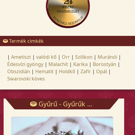
Termék cimkék
|
Ametiszt
|
valódi kõ
|
Orr
|
Szilikon
|
Muránói
|
Édesvízi gyöngy
|
Malachit
|
Karika
|
Borostyán
|
Obszidián
|
Hematit
|
Holdkõ
|
Zafír
|
Opál
|
Swarovski köves
Gyűrű - Gyűrűk - Arany és ezüst ékszerek