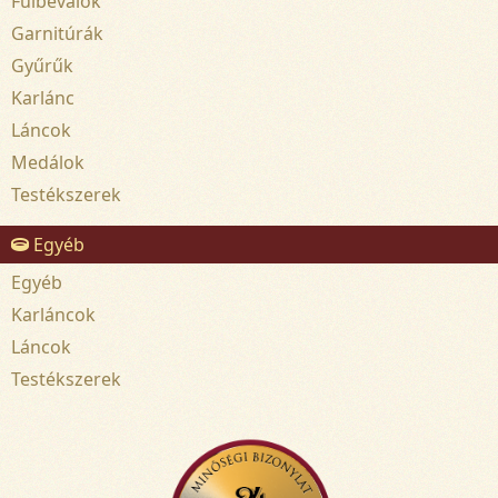
Fülbevalók
Garnitúrák
Gyűrűk
Karlánc
Láncok
Medálok
Testékszerek
Egyéb
Egyéb
Karláncok
Láncok
Testékszerek