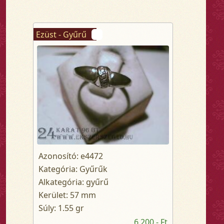
Ezüst - Gyűrű
Azonosító: e4472
Kategória: Gyűrűk
Alkategória: gyűrű
Kerület: 57 mm
Súly: 1.55 gr
6 200,- Ft