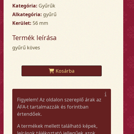
Kategória:
Gyűrűk
Alkategória:
gyűrű
Kerület:
56 mm
Termék leírása
gyűrű köves
Kosárba
Figyelem! Az oldalon szereplő árak az
ÁFA-t tartalmazzák és forintban
értendőek.
A termékek mellett található képek,
leírások tájékoztató jellegűek azok