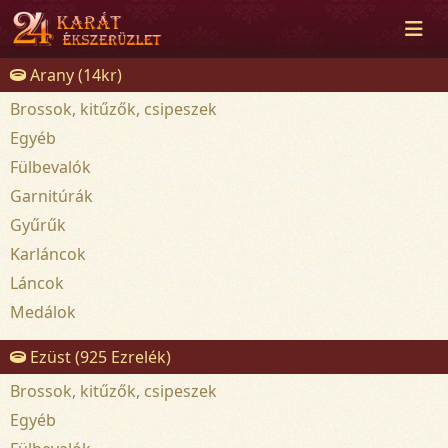
Arany (14kr)
Brossok, kitűzők, csipeszek
Egyéb
Fülbevalók
Garnitúrák
Gyűrűk
Karláncok
Láncok
Medálok
Ezüst (925 Ezrelék)
Brossok, kitűzők, csipeszek
Egyéb