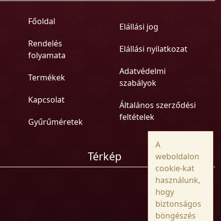
Főoldal
Elállási jog
Rendelés
Elállási nyilatkozat
folyamata
Adatvédelmi
Termékek
szabályok
Kapcsolat
Általános szerződési
feltételek
Gyűrűméretek
A
Térkép
weboldalon
cookie-kat
használunk,
hogy
biztonságos
böngészés