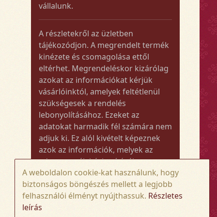
vállalunk.
A részletekről az üzletben
tájékozódjon. A megrendelt termék
kinézete és csomagolása ettől
eltérhet. Megrendeléskor kizárólag
azokat az információkat kérjük
vásárlóinktól, amelyek feltétlenül
szükségesek a rendelés
lebonyolításához. Ezeket az
adatokat harmadik fél számára nem
adjuk ki. Ez alól kivételt képeznek
azok az információk, melyek az
adott termék kézbesítéséhez vagy
A weboldalon cookie-kat használunk, hogy
kiszállításához szükségesek.
biztonságos böngészés mellett a legjobb
felhasználói élményt nyújthassuk.
Részletes
Amennyiben a megrendelt termék
leírás
összege meghaladja az 50.000 Ft-ot,