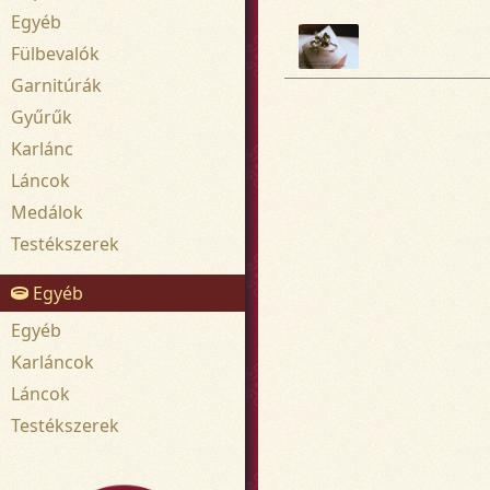
Egyéb
Fülbevalók
Garnitúrák
Gyűrűk
Karlánc
Láncok
Medálok
Testékszerek
Egyéb
Egyéb
Karláncok
Láncok
Testékszerek