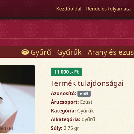
Kezdőoldal
Rendelés folyamata
Gyűrű - Gyűrűk - Arany és ezüs
11 000 ,- Ft
Termék tulajdonságai
Azonosító:
e105
Árucsoport:
Ezüst
Kategória:
Gyűrűk
Alkategória:
gyűrű
Súly:
2.75 gr