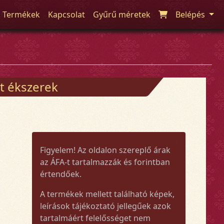
Termékek
Kapcsolat
Gyűrű méretek
Belépés
t ékszerek
Figyelem! Az oldalon szereplő árak
az ÁFA-t tartalmazzák és forintban
értendőek.
A termékek mellett található képek,
leírások tájékoztató jellegűek azok
tartalmáért felelősséget nem