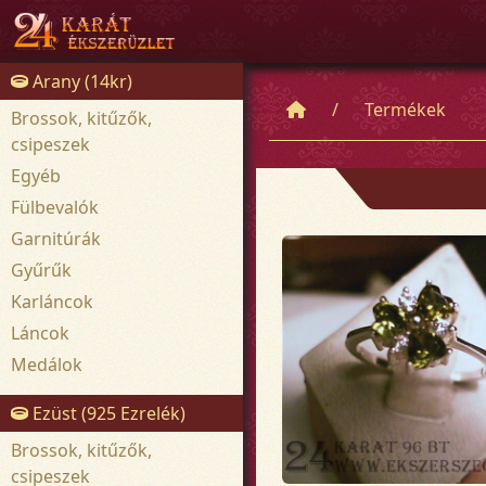
Arany (14kr)
Termékek
Brossok, kitűzők,
csipeszek
Egyéb
Fülbevalók
Garnitúrák
Gyűrűk
Karláncok
Láncok
Medálok
Ezüst (925 Ezrelék)
Brossok, kitűzők,
csipeszek