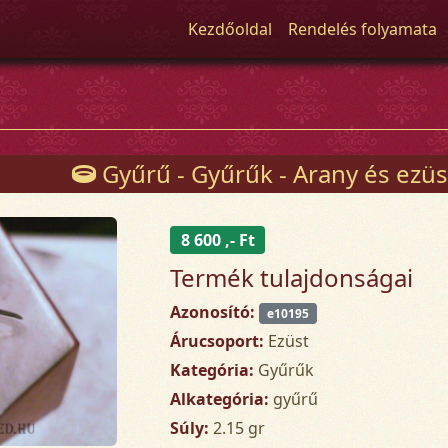
Kezdőoldal
Rendelés folyamata
Gyűrű - Gyűrűk - Arany és ezüs
8 600 ,- Ft
Termék tulajdonságai
Azonosító:
e10195
Árucsoport:
Ezüst
Kategória:
Gyűrűk
Alkategória:
gyűrű
Súly:
2.15 gr