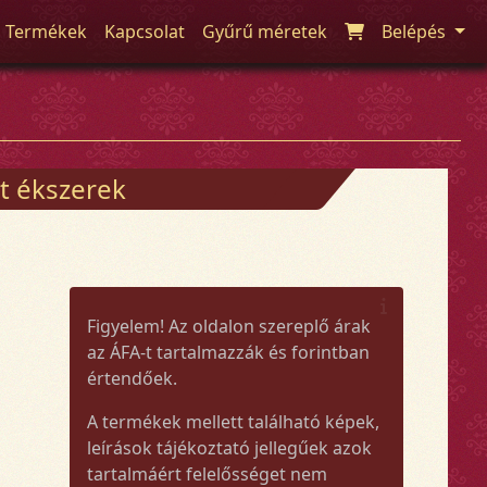
Termékek
Kapcsolat
Gyűrű méretek
Belépés
t ékszerek
Figyelem! Az oldalon szereplő árak
az ÁFA-t tartalmazzák és forintban
értendőek.
A termékek mellett található képek,
leírások tájékoztató jellegűek azok
tartalmáért felelősséget nem