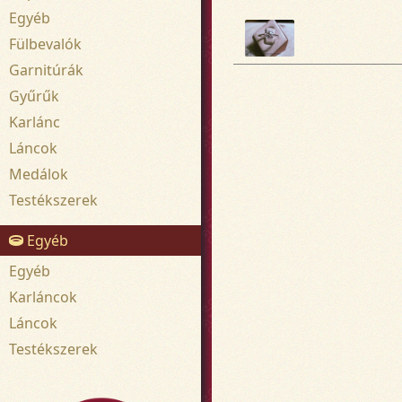
Egyéb
Fülbevalók
Garnitúrák
Gyűrűk
Karlánc
Láncok
Medálok
Testékszerek
Egyéb
Egyéb
Karláncok
Láncok
Testékszerek