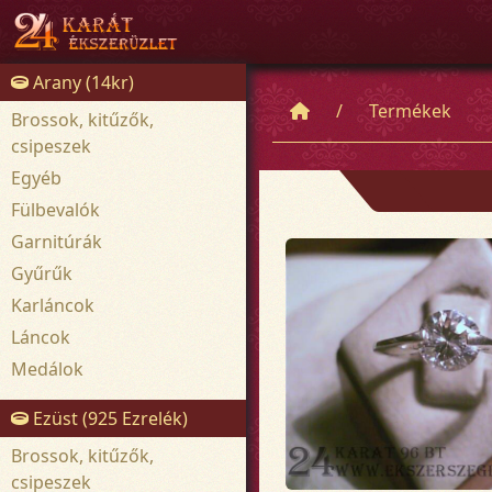
Arany (14kr)
Termékek
Brossok, kitűzők,
csipeszek
Egyéb
Fülbevalók
Garnitúrák
Gyűrűk
Karláncok
Láncok
Medálok
Ezüst (925 Ezrelék)
Brossok, kitűzők,
csipeszek