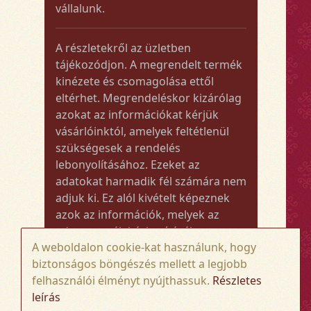
vállalunk.
A részletekről az üzletben
tájékozódjon. A megrendelt termék
kinézete és csomagolása ettől
eltérhet. Megrendeléskor kizárólag
azokat az információkat kérjük
vásárlóinktól, amelyek feltétlenül
szükségesek a rendelés
lebonyolításához. Ezeket az
adatokat harmadik fél számára nem
adjuk ki. Ez alól kivételt képeznek
azok az információk, melyek az
adott termék kézbesítéséhez vagy
A weboldalon cookie-kat használunk, hogy
kiszállításához szükségesek.
biztonságos böngészés mellett a legjobb
felhasználói élményt nyújthassuk.
Részletes
Amennyiben a megrendelt termék
leírás
összege meghaladja az 50.000 Ft-ot,