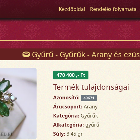
Kezdőoldal
Rendelés folyamata
Gyűrű - Gyűrűk - Arany és ezüs
470 400 ,- Ft
Termék tulajdonságai
Azonosító:
a9671
Árucsoport:
Arany
Kategória:
Gyűrűk
Alkategória:
gyűrű
Súly:
3.45 gr