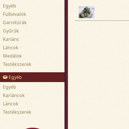
Egyéb
Fülbevalók
Garnitúrák
Gyűrűk
Karlánc
Láncok
Medálok
Testékszerek
Egyéb
Egyéb
Karláncok
Láncok
Testékszerek