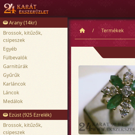
Arany (14kr)
Termékek
Brossok, kitűzők,
csipeszek
Egyéb
Fülbevalók
Garnitúrák
Gyűrűk
Karláncok
Láncok
Medálok
Ezüst (925 Ezrelék)
Brossok, kitűzők,
csipeszek