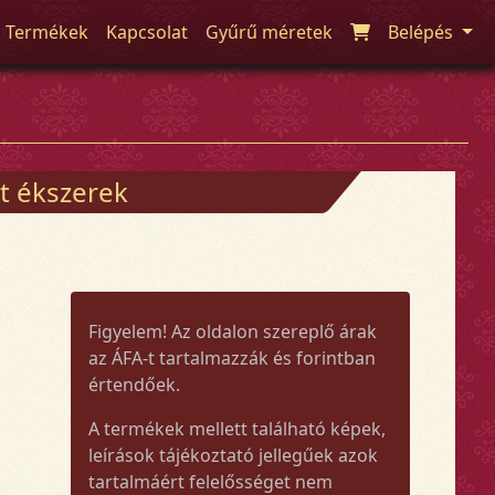
Termékek
Kapcsolat
Gyűrű méretek
Belépés
t ékszerek
Figyelem! Az oldalon szereplő árak
az ÁFA-t tartalmazzák és forintban
értendőek.
A termékek mellett található képek,
leírások tájékoztató jellegűek azok
tartalmáért felelősséget nem