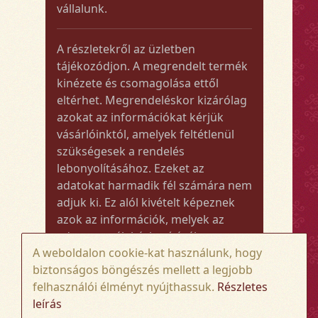
vállalunk.
A részletekről az üzletben
tájékozódjon. A megrendelt termék
kinézete és csomagolása ettől
eltérhet. Megrendeléskor kizárólag
azokat az információkat kérjük
vásárlóinktól, amelyek feltétlenül
szükségesek a rendelés
lebonyolításához. Ezeket az
adatokat harmadik fél számára nem
adjuk ki. Ez alól kivételt képeznek
azok az információk, melyek az
adott termék kézbesítéséhez vagy
A weboldalon cookie-kat használunk, hogy
kiszállításához szükségesek.
biztonságos böngészés mellett a legjobb
felhasználói élményt nyújthassuk.
Részletes
Amennyiben a megrendelt termék
leírás
összege meghaladja az 50.000 Ft-ot,