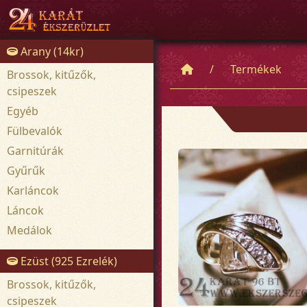
Arany (14kr)
Termékek
Brossok, kitűzők,
csipeszek
Egyéb
Fülbevalók
Garnitúrák
Gyűrűk
Karláncok
Láncok
Medálok
Ezüst (925 Ezrelék)
Brossok, kitűzők,
csipeszek