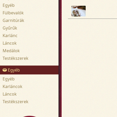
Egyéb
Fülbevalók
Garnitúrák
Gyűrűk
Karlánc
Láncok
Medálok
Testékszerek
Egyéb
Egyéb
Karláncok
Láncok
Testékszerek