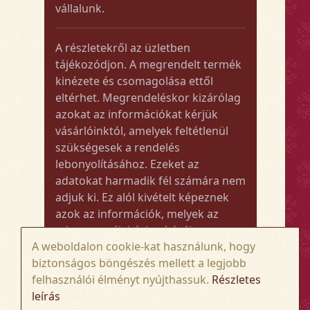
vállalunk.
A részletekről az üzletben
tájékozódjon. A megrendelt termék
kinézete és csomagolása ettől
eltérhet. Megrendeléskor kizárólag
azokat az információkat kérjük
vásárlóinktól, amelyek feltétlenül
szükségesek a rendelés
lebonyolításához. Ezeket az
adatokat harmadik fél számára nem
adjuk ki. Ez alól kivételt képeznek
azok az információk, melyek az
adott termék kézbesítéséhez vagy
A weboldalon cookie-kat használunk, hogy
kiszállításához szükségesek.
biztonságos böngészés mellett a legjobb
felhasználói élményt nyújthassuk.
Részletes
Amennyiben a megrendelt termék
leírás
összege meghaladja az 50.000 Ft-ot,