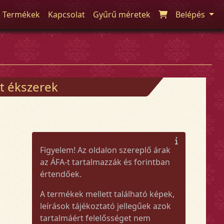
Termékek
Kapcsolat
Gyűrű méretek
Belépés
t ékszerek
Figyelem! Az oldalon szereplő árak
az ÁFA-t tartalmazzák és forintban
értendőek.
A termékek mellett található képek,
leírások tájékoztató jellegűek azok
tartalmáért felelősséget nem