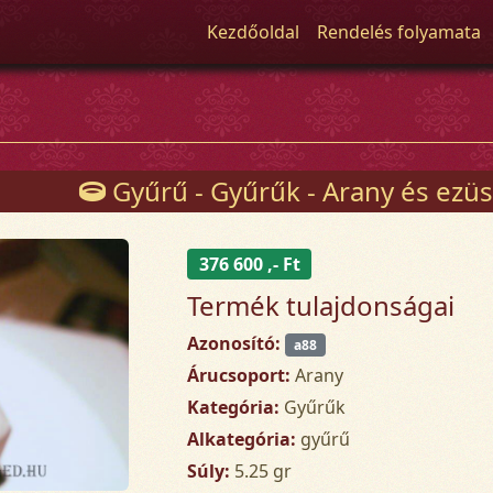
Kezdőoldal
Rendelés folyamata
Gyűrű - Gyűrűk - Arany és ezüs
376 600 ,- Ft
Termék tulajdonságai
Azonosító:
a88
Árucsoport:
Arany
Kategória:
Gyűrűk
Alkategória:
gyűrű
Súly:
5.25 gr