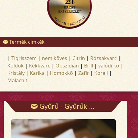
Termék cimkék
|
Tigrisszem
|
nem köves
|
Citrin
|
Rózsakvarc
|
Köldök
|
Kékkvarc
|
Obszidián
|
Brill
|
valódi kõ
|
Kristály
|
Karika
|
Homokkõ
|
Zafír
|
Korall
|
Malachit
Gyűrű - Gyűrűk - Arany és ezüst ékszerek