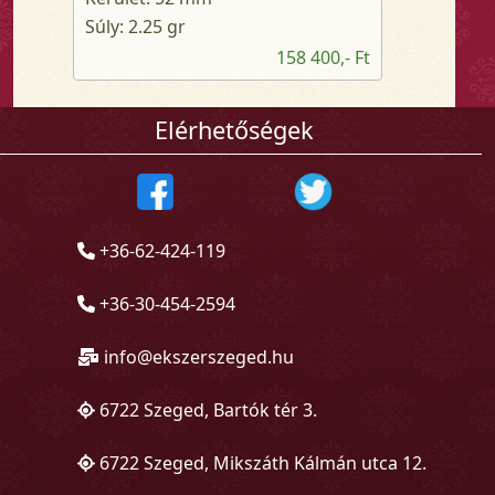
Súly: 2.25 gr
158 400,- Ft
Elérhetőségek
+36-62-424-119
+36-30-454-2594
info@ekszerszeged.hu
6722 Szeged, Bartók tér 3.
6722 Szeged, Mikszáth Kálmán utca 12.