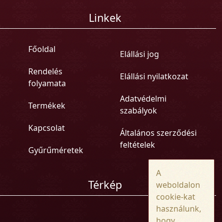
Linkek
Főoldal
Elállási jog
Rendelés
Elállási nyilatkozat
folyamata
Adatvédelmi
Termékek
szabályok
Kapcsolat
Általános szerződési
feltételek
Gyűrűméretek
A
Térkép
weboldalon
cookie-kat
használunk,
hogy