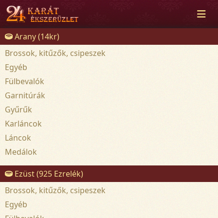
Arany (14kr)
Brossok, kitűzők, csipeszek
Egyéb
Fülbevalók
Garnitúrák
Gyűrűk
Karláncok
Láncok
Medálok
Ezüst (925 Ezrelék)
Brossok, kitűzők, csipeszek
Egyéb