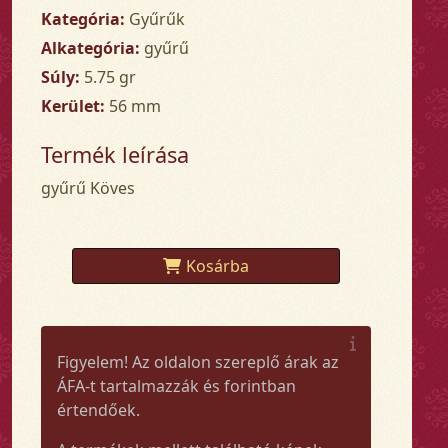
Kategória:
Gyűrűk
Alkategória:
gyűrű
Súly:
5.75 gr
Kerület:
56 mm
Termék leírása
gyűrű Köves
Kosárba
Figyelem! Az oldalon szereplő árak az
ÁFA-t tartalmazzák és forintban
értendőek.