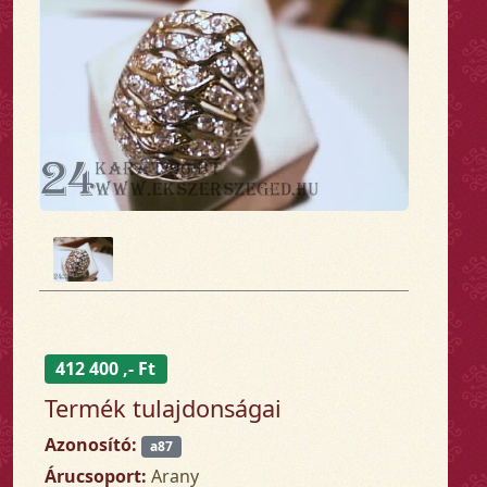
412 400 ,- Ft
Termék tulajdonságai
Azonosító:
a87
Árucsoport:
Arany