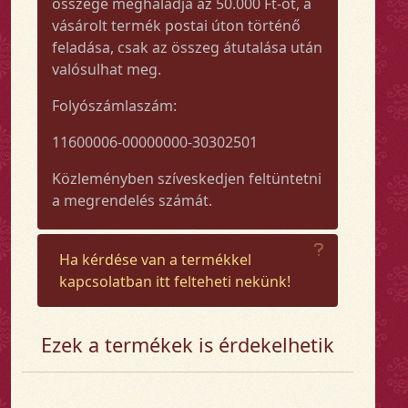
összege meghaladja az 50.000 Ft-ot, a
vásárolt termék postai úton történő
feladása, csak az összeg átutalása után
valósulhat meg.
Folyószámlaszám:
11600006-00000000-30302501
Közleményben szíveskedjen feltüntetni
a megrendelés számát.
Ha kérdése van a termékkel
kapcsolatban itt felteheti nekünk!
Ezek a termékek is érdekelhetik