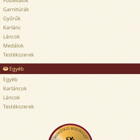
Fülbevalók
Garnitúrák
Gyűrűk
Karlánc
Láncok
Medálok
Testékszerek
Egyéb
Egyéb
Karláncok
Láncok
Testékszerek