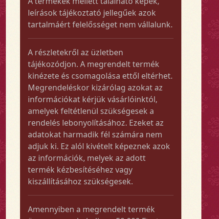
A termékek mellett található képek,
leírások tájékoztató jellegűek azok
tartalmáért felelősséget nem vállalunk.
A részletekről az üzletben
tájékozódjon. A megrendelt termék
kinézete és csomagolása ettől eltérhet.
Megrendeléskor kizárólag azokat az
információkat kérjük vásárlóinktól,
amelyek feltétlenül szükségesek a
rendelés lebonyolításához. Ezeket az
adatokat harmadik fél számára nem
adjuk ki. Ez alól kivételt képeznek azok
az információk, melyek az adott
termék kézbesítéséhez vagy
kiszállításához szükségesek.
Amennyiben a megrendelt termék