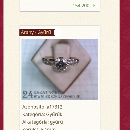
154 200,- Ft
Arany - Gyűrű
Azonosító: a17312
Kategória: Gyűrűk
Alkategória: gyűrű
Kerület: 52 mm