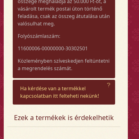
összege meghaladja az 50.000 Ft-ot, a
vásárolt termék postai úton történő
feladása, csak az összeg átutalása után
valósulhat meg.
Folyószámlaszám:
11600006-00000000-30302501
Közleményben szíveskedjen feltüntetni
a megrendelés számát.
Ha kérdése van a termékkel
kapcsolatban itt felteheti nekünk!
Ezek a termékek is érdekelhetik