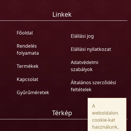
Linkek
Főoldal
Elállási jog
Rendelés
Elállási nyilatkozat
folyamata
Adatvédelmi
Termékek
szabályok
Kapcsolat
Általános szerződési
feltételek
Gyűrűméretek
A
Térkép
weboldalon
cookie-kat
használunk,