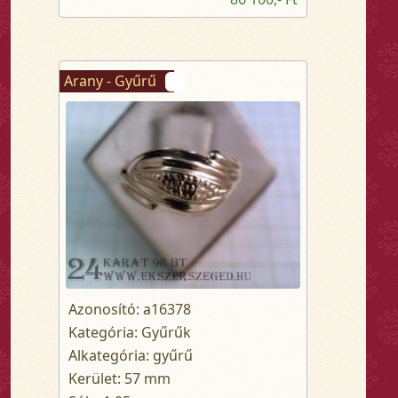
Arany - Gyűrű
Azonosító: a16378
Kategória: Gyűrűk
Alkategória: gyűrű
Kerület: 57 mm