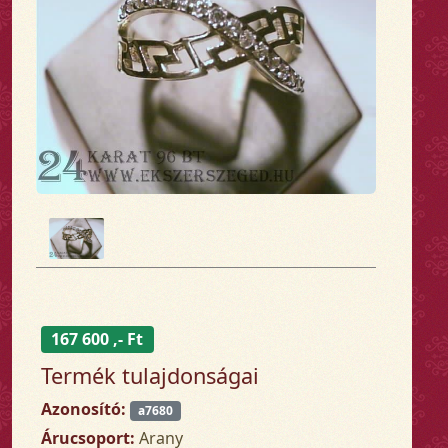
167 600 ,- Ft
Termék tulajdonságai
Azonosító:
a7680
Árucsoport:
Arany