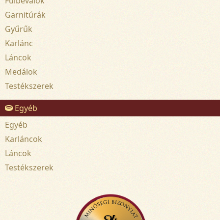
Fülbevalók
Garnitúrák
Gyűrűk
Karlánc
Láncok
Medálok
Testékszerek
Egyéb
Egyéb
Karláncok
Láncok
Testékszerek