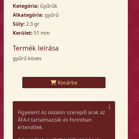
Kategória:
Gyűrűk
Alkategória:
gyűrű
Súly:
2.3 gr
Kerület:
51 mm
Termék leírása
gyűrű köves
Kosárba
Figyelem! Az oldalon szereplő árak az
ÁFA-t tartalmazzák és forintban
értendőek.