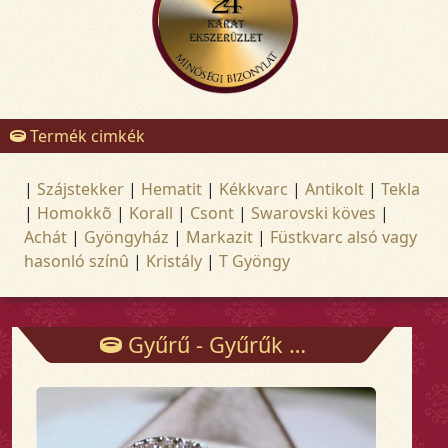
Termék cimkék
|
Szájstekker
|
Hematit
|
Kékkvarc
|
Antikolt
|
Tekla
|
Homokkõ
|
Korall
|
Csont
|
Swarovski köves
|
Achát
|
Gyöngyház
|
Markazit
|
Füstkvarc alsó vagy
hasonló színû
|
Kristály
|
T Gyöngy
Gyűrű - Gyűrűk - Arany és ezüst ékszerek