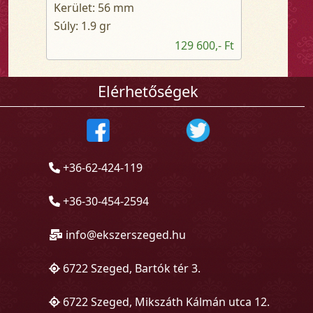
Kerület: 56 mm
Súly: 1.9 gr
129 600,- Ft
Elérhetőségek
+36-62-424-119
+36-30-454-2594
info@ekszerszeged.hu
6722 Szeged, Bartók tér 3.
6722 Szeged, Mikszáth Kálmán utca 12.