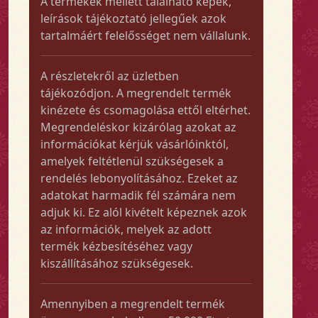
A termékek mellett található képek,
leírások tájékoztató jellegűek azok
tartalmáért felelősséget nem vállalunk.
A részletekről az üzletben
tájékozódjon. A megrendelt termék
kinézete és csomagolása ettől eltérhet.
Megrendeléskor kizárólag azokat az
információkat kérjük vásárlóinktól,
amelyek feltétlenül szükségesek a
rendelés lebonyolításához. Ezeket az
adatokat harmadik fél számára nem
adjuk ki. Ez alól kivételt képeznek azok
az információk, melyek az adott
termék kézbesítéséhez vagy
kiszállításához szükségesek.
Amennyiben a megrendelt termék