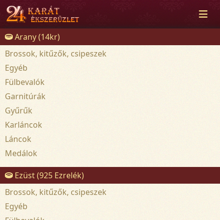
Arany (14kr)
Brossok, kitűzők, csipeszek
Egyéb
Fülbevalók
Garnitúrák
Gyűrűk
Karláncok
Láncok
Medálok
Ezüst (925 Ezrelék)
Brossok, kitűzők, csipeszek
Egyéb