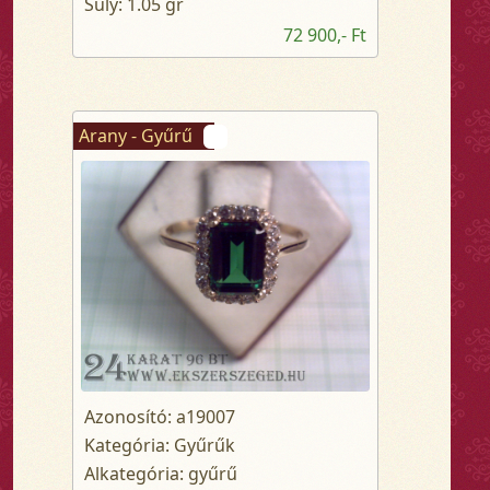
Súly: 1.05 gr
72 900,- Ft
Arany - Gyűrű
Azonosító: a19007
Kategória: Gyűrűk
Alkategória: gyűrű