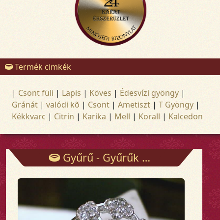
Termék cimkék
|
Csont füli
|
Lapis
|
Köves
|
Édesvízi gyöngy
|
Gránát
|
valódi kõ
|
Csont
|
Ametiszt
|
T Gyöngy
|
Kékkvarc
|
Citrin
|
Karika
|
Mell
|
Korall
|
Kalcedon
Gyűrű - Gyűrűk - Arany és ezüst ékszerek