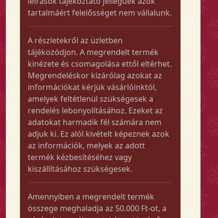
leírások tájékoztató jellegűek azok
tartalmáért felelősséget nem vállalunk.
A részletekről az üzletben
tájékozódjon. A megrendelt termék
kinézete és csomagolása ettől eltérhet.
Megrendeléskor kizárólag azokat az
információkat kérjük vásárlóinktól,
amelyek feltétlenül szükségesek a
rendelés lebonyolításához. Ezeket az
adatokat harmadik fél számára nem
adjuk ki. Ez alól kivételt képeznek azok
az információk, melyek az adott
termék kézbesítéséhez vagy
kiszállításához szükségesek.
Amennyiben a megrendelt termék
összege meghaladja az 50.000 Ft-ot, a