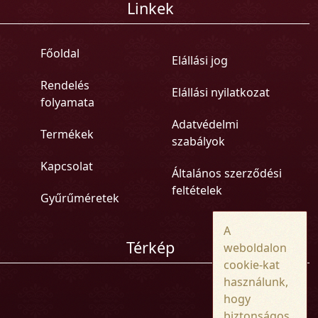
Linkek
Főoldal
Elállási jog
Rendelés
Elállási nyilatkozat
folyamata
Adatvédelmi
Termékek
szabályok
Kapcsolat
Általános szerződési
feltételek
Gyűrűméretek
A
Térkép
weboldalon
cookie-kat
használunk,
hogy
biztonságos