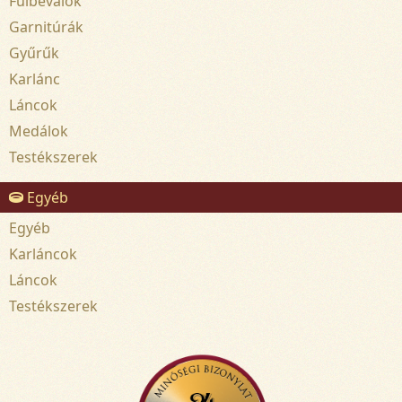
Fülbevalók
Garnitúrák
Gyűrűk
Karlánc
Láncok
Medálok
Testékszerek
Egyéb
Egyéb
Karláncok
Láncok
Testékszerek