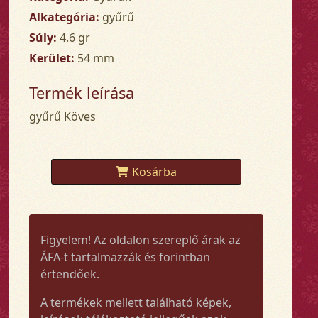
Alkategória:
gyűrű
Súly:
4.6 gr
Kerület:
54 mm
Termék leírása
gyűrű Köves
Kosárba
Figyelem! Az oldalon szereplő árak az
ÁFA-t tartalmazzák és forintban
értendőek.
A termékek mellett található képek,