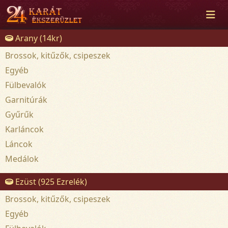
Arany (14kr)
Brossok, kitűzők, csipeszek
Egyéb
Fülbevalók
Garnitúrák
Gyűrűk
Karláncok
Láncok
Medálok
Ezüst (925 Ezrelék)
Brossok, kitűzők, csipeszek
Egyéb