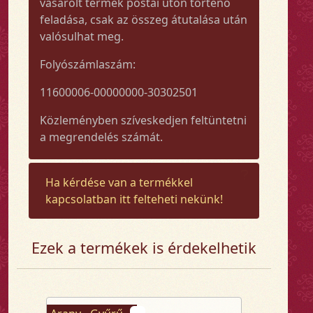
vásárolt termék postai úton történő
feladása, csak az összeg átutalása után
valósulhat meg.
Folyószámlaszám:
11600006-00000000-30302501
Közleményben szíveskedjen feltüntetni
a megrendelés számát.
Ha kérdése van a termékkel
kapcsolatban itt felteheti nekünk!
Ezek a termékek is érdekelhetik