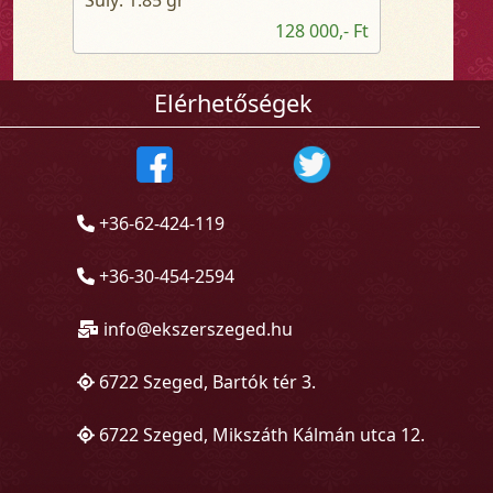
128 000,- Ft
Elérhetőségek
+36-62-424-119
+36-30-454-2594
info@ekszerszeged.hu
6722 Szeged, Bartók tér 3.
6722 Szeged, Mikszáth Kálmán utca 12.