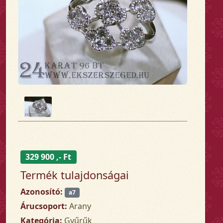
329 900 ,- Ft
Termék tulajdonságai
Azonosító:
a7
Árucsoport:
Arany
Kategória:
Gyűrűk