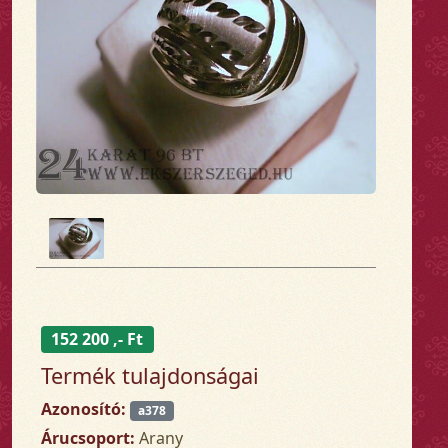
152 200 ,- Ft
Termék tulajdonságai
Azonosító:
a378
Árucsoport:
Arany