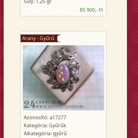
Súly: 1.25 gr
85 900,- Ft
Arany - Gyűrű
Azonosító: a17277
Kategória: Gyűrűk
Alkategória: gyűrű