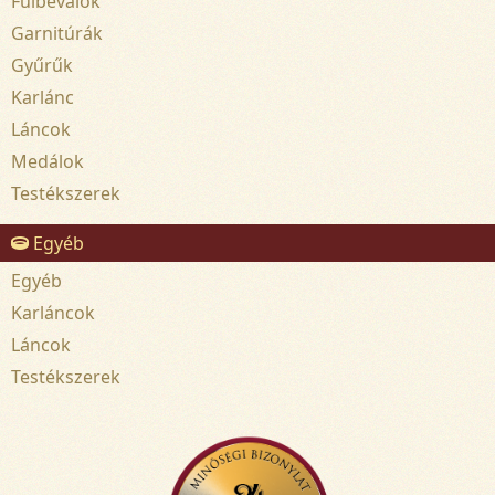
Fülbevalók
Garnitúrák
Gyűrűk
Karlánc
Láncok
Medálok
Testékszerek
Egyéb
Egyéb
Karláncok
Láncok
Testékszerek