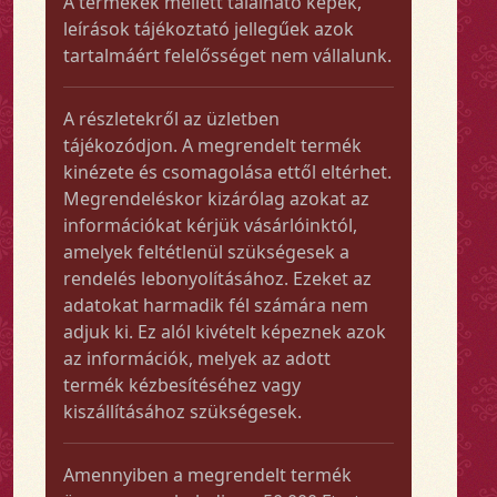
A termékek mellett található képek,
leírások tájékoztató jellegűek azok
tartalmáért felelősséget nem vállalunk.
A részletekről az üzletben
tájékozódjon. A megrendelt termék
kinézete és csomagolása ettől eltérhet.
Megrendeléskor kizárólag azokat az
információkat kérjük vásárlóinktól,
amelyek feltétlenül szükségesek a
rendelés lebonyolításához. Ezeket az
adatokat harmadik fél számára nem
adjuk ki. Ez alól kivételt képeznek azok
az információk, melyek az adott
termék kézbesítéséhez vagy
kiszállításához szükségesek.
Amennyiben a megrendelt termék