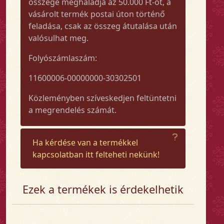
összege meghaladja az 50.000 Ft-ot, a
vásárolt termék postai úton történő
feladása, csak az összeg átutalása után
valósulhat meg.
Folyószámlaszám:
11600006-00000000-30302501
Közleményben szíveskedjen feltüntetni
a megrendelés számát.
Ha kérdése van a termékkel
kapcsolatban itt felteheti nekünk!
Ezek a termékek is érdekelhetik