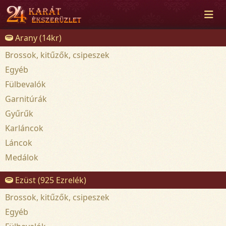
Arany (14kr)
Brossok, kitűzők, csipeszek
Egyéb
Fülbevalók
Garnitúrák
Gyűrűk
Karláncok
Láncok
Medálok
Ezüst (925 Ezrelék)
Brossok, kitűzők, csipeszek
Egyéb