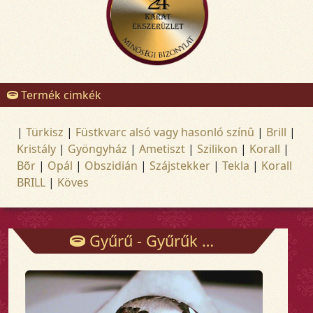
Termék cimkék
|
Türkisz
|
Füstkvarc alsó vagy hasonló színû
|
Brill
|
Kristály
|
Gyöngyház
|
Ametiszt
|
Szilikon
|
Korall
|
Bõr
|
Opál
|
Obszidián
|
Szájstekker
|
Tekla
|
Korall
BRILL
|
Köves
Gyűrű - Gyűrűk - Arany és ezüst ékszerek