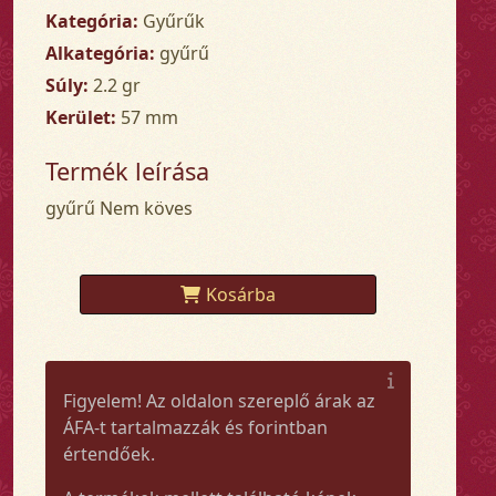
Kategória:
Gyűrűk
Alkategória:
gyűrű
Súly:
2.2 gr
Kerület:
57 mm
Termék leírása
gyűrű Nem köves
Kosárba
Figyelem! Az oldalon szereplő árak az
ÁFA-t tartalmazzák és forintban
értendőek.