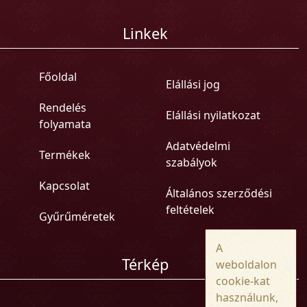
Linkek
Főoldal
Elállási jog
Rendelés
Elállási nyilatkozat
folyamata
Adatvédelmi
Termékek
szabályok
Kapcsolat
Általános szerződési
feltételek
Gyűrűméretek
A
Térkép
weboldalon
cookie-kat
használunk,