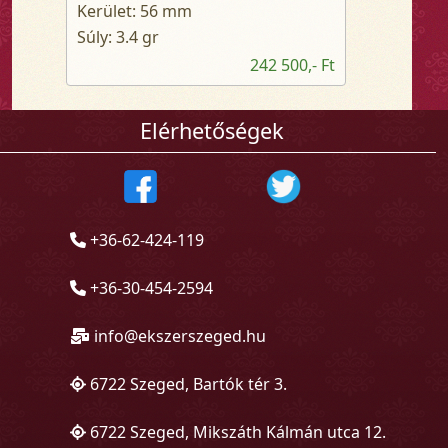
Kerület: 56 mm
Súly: 3.4 gr
242 500,- Ft
Elérhetőségek
+36-62-424-119
+36-30-454-2594
info@ekszerszeged.hu
6722 Szeged, Bartók tér 3.
6722 Szeged, Mikszáth Kálmán utca 12.