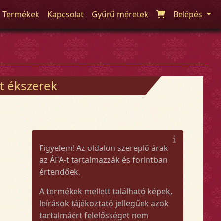
Termékek
Kapcsolat
Gyűrű méretek
Belépés
t ékszerek
Figyelem! Az oldalon szereplő árak
az ÁFA-t tartalmazzák és forintban
értendőek.
A termékek mellett található képek,
leírások tájékoztató jellegűek azok
tartalmáért felelősséget nem