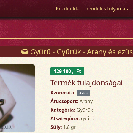
Kezdőoldal
Rendelés folyamata
Gyűrű - Gyűrűk - Arany és ezüs
129 100 ,- Ft
Termék tulajdonságai
Azonosító:
a283
Árucsoport:
Arany
Kategória:
Gyűrűk
Alkategória:
gyűrű
Súly:
1.8 gr