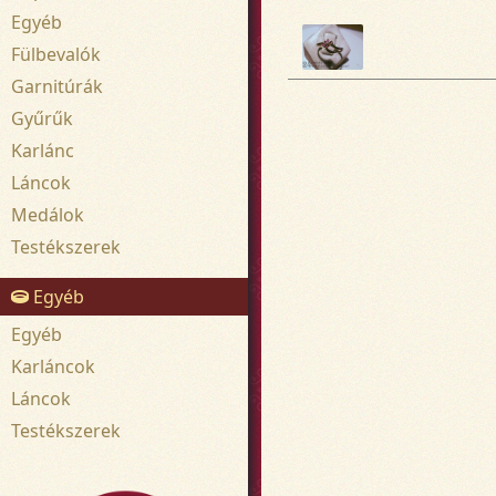
Egyéb
Fülbevalók
Garnitúrák
Gyűrűk
Karlánc
Láncok
Medálok
Testékszerek
Egyéb
Egyéb
Karláncok
Láncok
Testékszerek