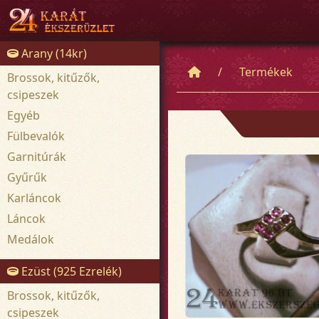
Arany (14kr)
Termékek
Brossok, kitűzők,
csipeszek
Egyéb
Fülbevalók
Garnitúrák
Gyűrűk
Karláncok
Láncok
Medálok
Ezüst (925 Ezrelék)
Brossok, kitűzők,
csipeszek