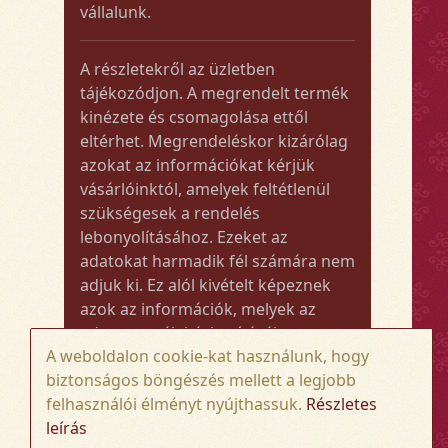
vállalunk.
A részletekről az üzletben
tájékozódjon. A megrendelt termék
kinézete és csomagolása ettől
eltérhet. Megrendeléskor kizárólag
azokat az információkat kérjük
vásárlóinktól, amelyek feltétlenül
szükségesek a rendelés
lebonyolításához. Ezeket az
adatokat harmadik fél számára nem
adjuk ki. Ez alól kivételt képeznek
azok az információk, melyek az
adott termék kézbesítéséhez vagy
A weboldalon cookie-kat használunk, hogy
kiszállításához szükségesek.
biztonságos böngészés mellett a legjobb
felhasználói élményt nyújthassuk.
Részletes
Amennyiben a megrendelt termék
leírás
összege meghaladja az 50.000 Ft-ot,