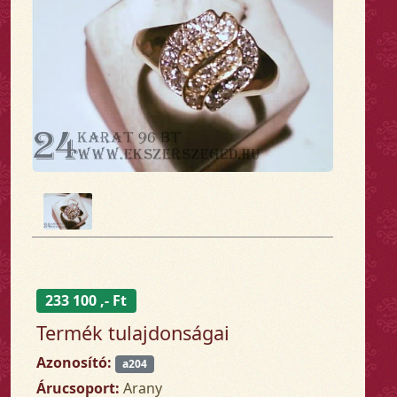
233 100 ,- Ft
Termék tulajdonságai
Azonosító:
a204
Árucsoport:
Arany