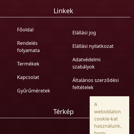
Linkek
Főoldal
Elállási jog
Rendelés
Elállási nyilatkozat
folyamata
Adatvédelmi
Termékek
szabályok
Kapcsolat
Általános szerződési
feltételek
Gyűrűméretek
A
Térkép
weboldalon
cookie-kat
használunk,
hogy