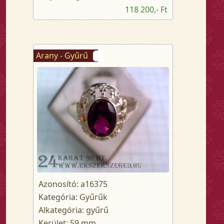
118 200,- Ft
Arany - Gyűrű
Azonosító: a16375
Kategória: Gyűrűk
Alkategória: gyűrű
Kerület: 59 mm