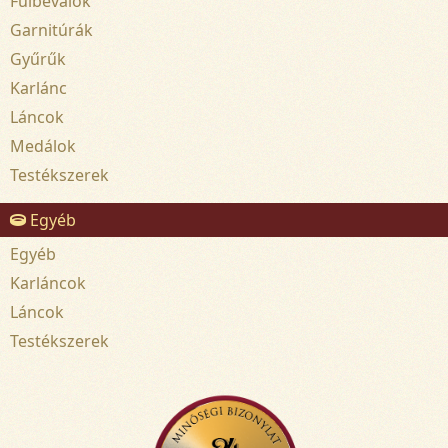
Fülbevalók
Garnitúrák
Gyűrűk
Karlánc
Láncok
Medálok
Testékszerek
Egyéb
Egyéb
Karláncok
Láncok
Testékszerek