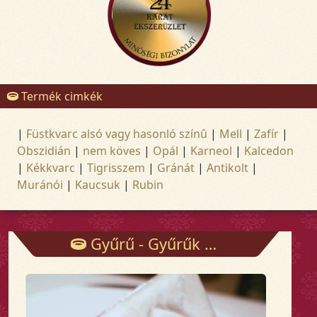
Termék cimkék
|
Füstkvarc alsó vagy hasonló színû
|
Mell
|
Zafír
|
Obszidián
|
nem köves
|
Opál
|
Karneol
|
Kalcedon
|
Kékkvarc
|
Tigrisszem
|
Gránát
|
Antikolt
|
Muránói
|
Kaucsuk
|
Rubin
Gyűrű - Gyűrűk - Arany és ezüst ékszerek