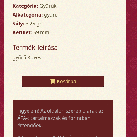
Kategória:
Gyűrűk
Alkategória:
gyűrű
Súly:
3.25 gr
Kerület:
59 mm
Termék leírása
gyűrű Köves
Kosárba
Figyelem! Az oldalon szereplő árak az
ÁFA-t tartalmazzák és forintban
értendőek.