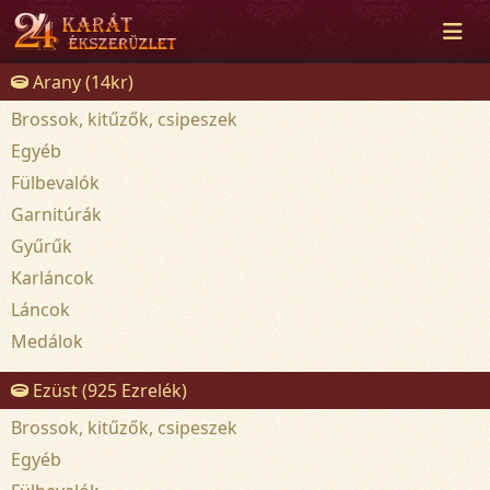
Arany (14kr)
Brossok, kitűzők, csipeszek
Egyéb
Fülbevalók
Garnitúrák
Gyűrűk
Karláncok
Láncok
Medálok
Ezüst (925 Ezrelék)
Brossok, kitűzők, csipeszek
Egyéb