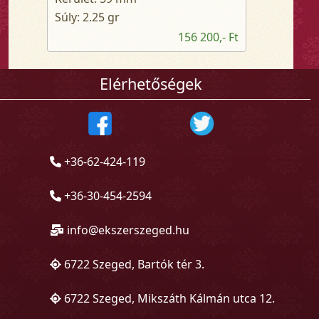
Súly: 2.25 gr
156 200,- Ft
Elérhetőségek
+36-62-424-119
+36-30-454-2594
info@ekszerszeged.hu
6722 Szeged, Bartók tér 3.
6722 Szeged, Mikszáth Kálmán utca 12.