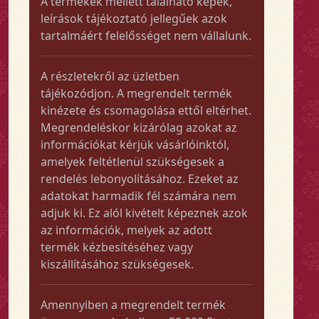
A termékek mellett található képek,
leírások tájékoztató jellegűek azok
tartalmáért felelősséget nem vállalunk.
A részletekről az üzletben
tájékozódjon. A megrendelt termék
kinézete és csomagolása ettől eltérhet.
Megrendeléskor kizárólag azokat az
információkat kérjük vásárlóinktól,
amelyek feltétlenül szükségesek a
rendelés lebonyolításához. Ezeket az
adatokat harmadik fél számára nem
adjuk ki. Ez alól kivételt képeznek azok
az információk, melyek az adott
termék kézbesítéséhez vagy
kiszállításához szükségesek.
Amennyiben a megrendelt termék