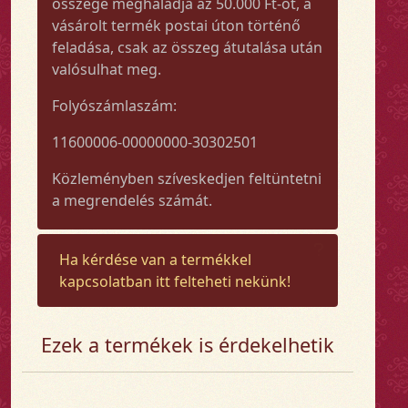
összege meghaladja az 50.000 Ft-ot, a
vásárolt termék postai úton történő
feladása, csak az összeg átutalása után
valósulhat meg.
Folyószámlaszám:
11600006-00000000-30302501
Közleményben szíveskedjen feltüntetni
a megrendelés számát.
Ha kérdése van a termékkel
kapcsolatban itt felteheti nekünk!
Ezek a termékek is érdekelhetik