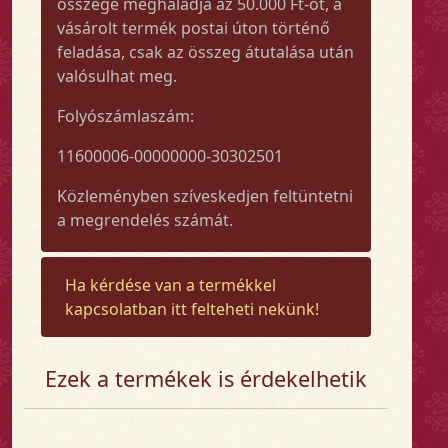
összege meghaladja az 50.000 Ft-ot, a
vásárolt termék postai úton történő
feladása, csak az összeg átutalása után
valósulhat meg.
Folyószámlaszám:
11600006-00000000-30302501
Közleményben szíveskedjen feltüntetni
a megrendelés számát.
Ha kérdése van a termékkel
kapcsolatban itt felteheti nekünk!
Ezek a termékek is érdekelhetik