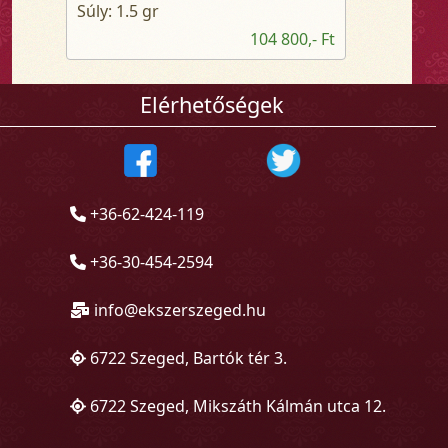
Súly: 1.5 gr
104 800,- Ft
Elérhetőségek
+36-62-424-119
+36-30-454-2594
info@ekszerszeged.hu
6722 Szeged, Bartók tér 3.
6722 Szeged, Mikszáth Kálmán utca 12.