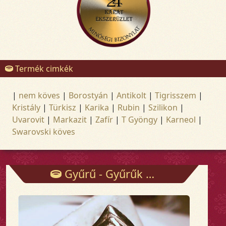
Termék cimkék
|
nem köves
|
Borostyán
|
Antikolt
|
Tigrisszem
|
Kristály
|
Türkisz
|
Karika
|
Rubin
|
Szilikon
|
Uvarovit
|
Markazit
|
Zafír
|
T Gyöngy
|
Karneol
|
Swarovski köves
Gyűrű - Gyűrűk - Arany és ezüst ékszerek