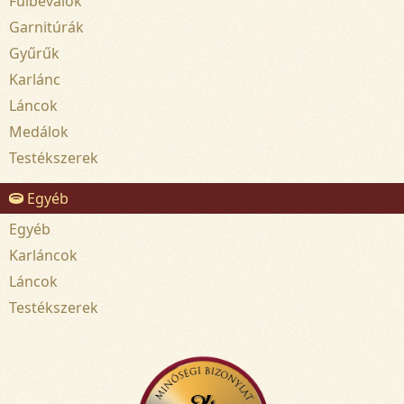
Fülbevalók
Garnitúrák
Gyűrűk
Karlánc
Láncok
Medálok
Testékszerek
Egyéb
Egyéb
Karláncok
Láncok
Testékszerek