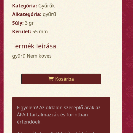
Kategória:
Gyűrűk
Alkategória:
gyűrű
Súly:
3 gr
Kerület:
55 mm
Termék leírása
gyűrű Nem köves
Kosárba
Figyelem! Az oldalon szereplő árak az
ÁFA-t tartalmazzák és forintban
értendőek.