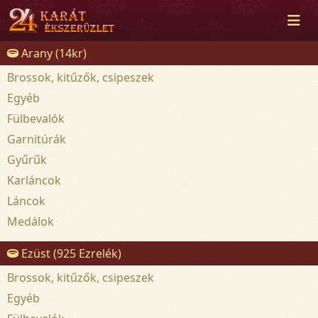
Arany (14kr)
Brossok, kitűzők, csipeszek
Egyéb
Fülbevalók
Garnitúrák
Gyűrűk
Karláncok
Láncok
Medálok
Ezüst (925 Ezrelék)
Brossok, kitűzők, csipeszek
Egyéb