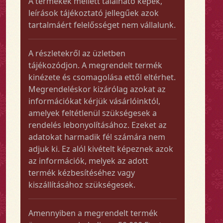
A termékek mellett található képek,
leírások tájékoztató jellegűek azok
tartalmáért felelősséget nem vállalunk.
A részletekről az üzletben
tájékozódjon. A megrendelt termék
kinézete és csomagolása ettől eltérhet.
Megrendeléskor kizárólag azokat az
információkat kérjük vásárlóinktól,
amelyek feltétlenül szükségesek a
rendelés lebonyolításához. Ezeket az
adatokat harmadik fél számára nem
adjuk ki. Ez alól kivételt képeznek azok
az információk, melyek az adott
termék kézbesítéséhez vagy
kiszállításához szükségesek.
Amennyiben a megrendelt termék