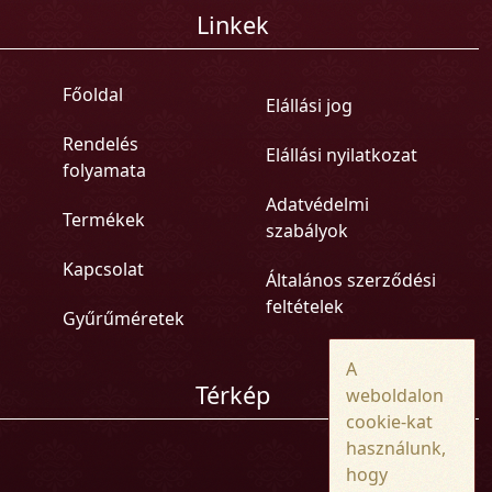
Linkek
Főoldal
Elállási jog
Rendelés
Elállási nyilatkozat
folyamata
Adatvédelmi
Termékek
szabályok
Kapcsolat
Általános szerződési
feltételek
Gyűrűméretek
A
Térkép
weboldalon
cookie-kat
használunk,
hogy