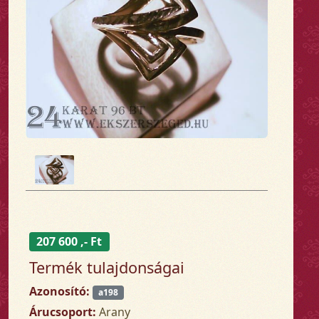
207 600 ,- Ft
Termék tulajdonságai
Azonosító:
a198
Árucsoport:
Arany