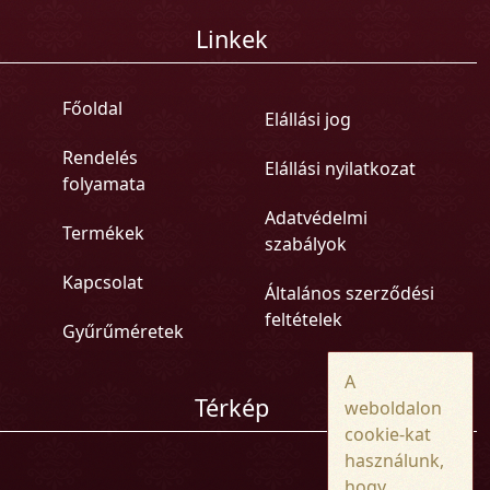
Linkek
Főoldal
Elállási jog
Rendelés
Elállási nyilatkozat
folyamata
Adatvédelmi
Termékek
szabályok
Kapcsolat
Általános szerződési
feltételek
Gyűrűméretek
A
Térkép
weboldalon
cookie-kat
használunk,
hogy