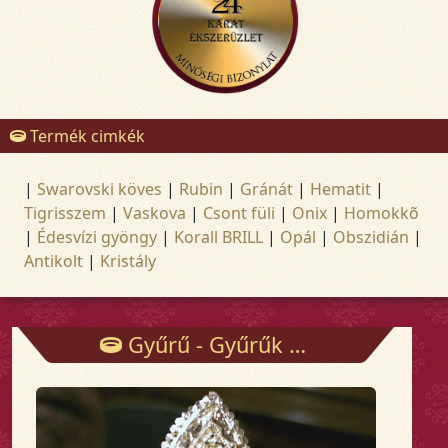
Termék cimkék
|
Swarovski köves
|
Rubin
|
Gránát
|
Hematit
|
Tigrisszem
|
Vaskova
|
Csont füli
|
Onix
|
Homokkõ
|
Édesvízi gyöngy
|
Korall BRILL
|
Opál
|
Obszidián
|
Antikolt
|
Kristály
Gyűrű - Gyűrűk - Arany és ezüst ékszerek