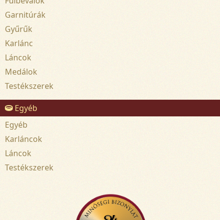
Fülbevalók
Garnitúrák
Gyűrűk
Karlánc
Láncok
Medálok
Testékszerek
Egyéb
Egyéb
Karláncok
Láncok
Testékszerek