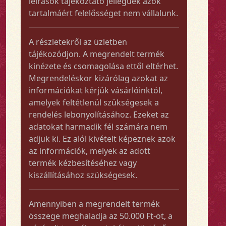
leírások tájékoztató jellegűek azok
tartalmáért felelősséget nem vállalunk.
A részletekről az üzletben
tájékozódjon. A megrendelt termék
kinézete és csomagolása ettől eltérhet.
Megrendeléskor kizárólag azokat az
információkat kérjük vásárlóinktól,
amelyek feltétlenül szükségesek a
rendelés lebonyolításához. Ezeket az
adatokat harmadik fél számára nem
adjuk ki. Ez alól kivételt képeznek azok
az információk, melyek az adott
termék kézbesítéséhez vagy
kiszállításához szükségesek.
Amennyiben a megrendelt termék
összege meghaladja az 50.000 Ft-ot, a