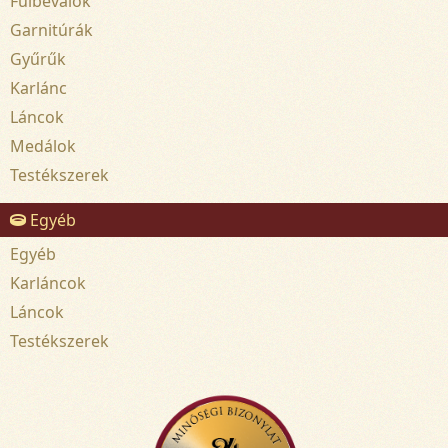
Fülbevalók
Garnitúrák
Gyűrűk
Karlánc
Láncok
Medálok
Testékszerek
Egyéb
Egyéb
Karláncok
Láncok
Testékszerek