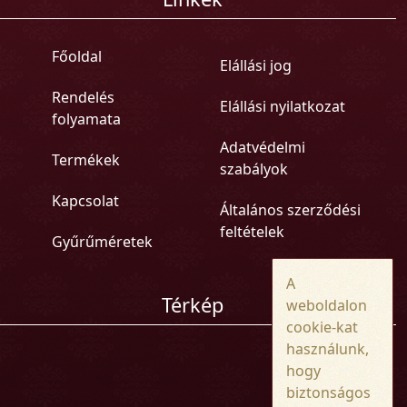
Főoldal
Elállási jog
Rendelés
Elállási nyilatkozat
folyamata
Adatvédelmi
Termékek
szabályok
Kapcsolat
Általános szerződési
feltételek
Gyűrűméretek
A
Térkép
weboldalon
cookie-kat
használunk,
hogy
biztonságos