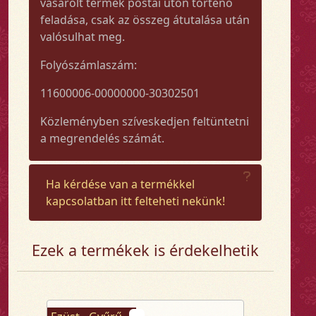
vásárolt termék postai úton történő
feladása, csak az összeg átutalása után
valósulhat meg.
Folyószámlaszám:
11600006-00000000-30302501
Közleményben szíveskedjen feltüntetni
a megrendelés számát.
Ha kérdése van a termékkel
kapcsolatban itt felteheti nekünk!
Ezek a termékek is érdekelhetik