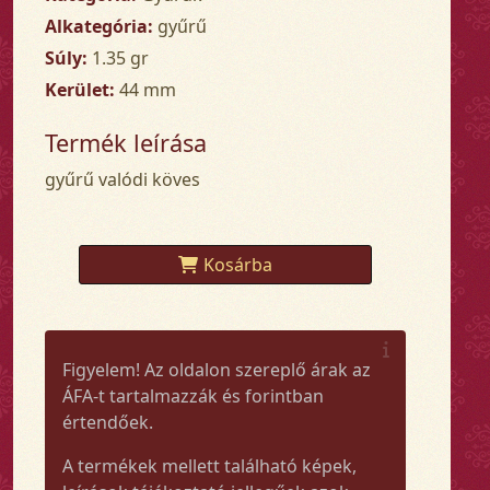
Alkategória:
gyűrű
Súly:
1.35 gr
Kerület:
44 mm
Termék leírása
gyűrű valódi köves
Kosárba
Figyelem! Az oldalon szereplő árak az
ÁFA-t tartalmazzák és forintban
értendőek.
A termékek mellett található képek,