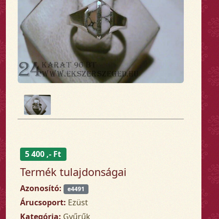
5 400 ,- Ft
Termék tulajdonságai
Azonosító:
e4491
Árucsoport:
Ezüst
Kategória:
Gyűrűk