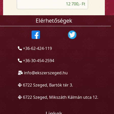
12 700,- Ft
Elérhetőségek
+36-62-424-119
+36-30-454-2594
info@ekszerszeged.hu
6722 Szeged, Bartók tér 3.
6722 Szeged, Mikszáth Kálmán utca 12.
Linkek