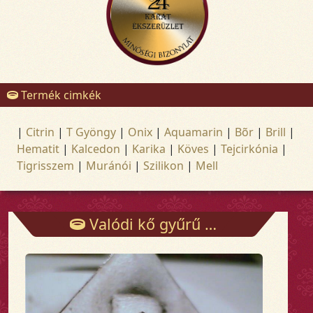
Termék cimkék
|
Citrin
|
T Gyöngy
|
Onix
|
Aquamarin
|
Bõr
|
Brill
|
Hematit
|
Kalcedon
|
Karika
|
Köves
|
Tejcirkónia
|
Tigrisszem
|
Muránói
|
Szilikon
|
Mell
Valódi kő gyűrű - Gyűrűk - Arany és ezüst ékszerek