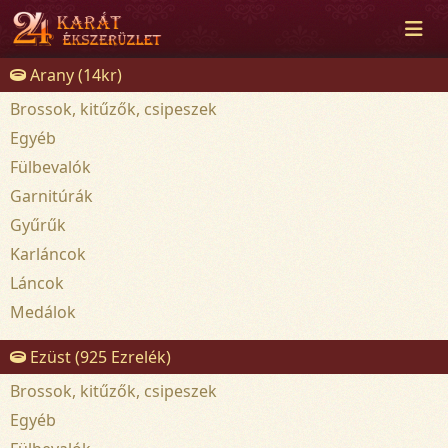
Arany (14kr)
Brossok, kitűzők, csipeszek
Egyéb
Fülbevalók
Garnitúrák
Gyűrűk
Karláncok
Láncok
Medálok
Ezüst (925 Ezrelék)
Brossok, kitűzők, csipeszek
Egyéb