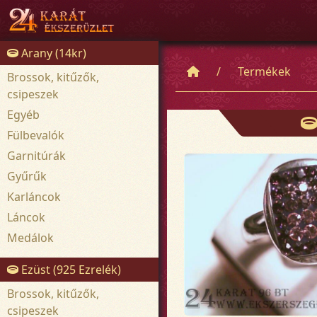
Arany (14kr)
Termékek
Brossok, kitűzők,
csipeszek
Egyéb
Fülbevalók
Garnitúrák
Gyűrűk
Karláncok
Láncok
Medálok
Ezüst (925 Ezrelék)
Brossok, kitűzők,
csipeszek