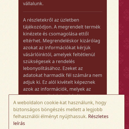
vállalunk.
A részletekről az üzletben
tájékozódjon. A megrendelt termék
kinézete és csomagolása ettől
eltérhet. Megrendeléskor kizárólag
azokat az információkat kérjük
vásárlóinktól, amelyek feltétlenül
szükségesek a rendelés
lebonyolításához. Ezeket az
adatokat harmadik fél számára nem
adjuk ki. Ez alól kivételt képeznek
azok az információk, melyek az
adott termék kézbesítéséhez vagy
A weboldalon cookie-kat használunk, hogy
kiszállításához szükségesek.
biztonságos böngészés mellett a legjobb
felhasználói élményt nyújthassuk.
Részletes
Amennyiben a megrendelt termék
leírás
összege meghaladja az 50.000 Ft-ot,