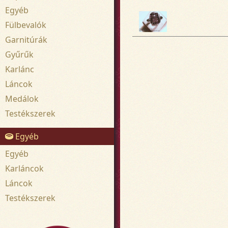
Egyéb
Fülbevalók
Garnitúrák
Gyűrűk
Karlánc
Láncok
Medálok
Testékszerek
Egyéb
Egyéb
Karláncok
Láncok
Testékszerek