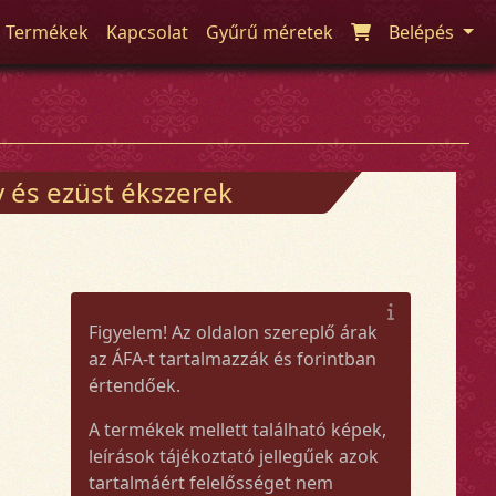
Termékek
Kapcsolat
Gyűrű méretek
Belépés
 és ezüst ékszerek
Figyelem! Az oldalon szereplő árak
az ÁFA-t tartalmazzák és forintban
értendőek.
A termékek mellett található képek,
leírások tájékoztató jellegűek azok
tartalmáért felelősséget nem