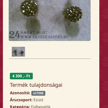
4 300 ,- Ft
Termék tulajdonságai
Azonosító:
e17598
Árucsoport:
Ezüst
Kategória:
Fülbevalók