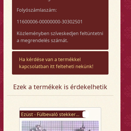
Folyószámlaszám:
11600006-00000000-30302501
Közleményben szíveskedjen feltüntetni
a megrendelés számát.
Ha kérdése van a termékkel
kapcsolatban itt felteheti nekünk!
Ezek a termékek is érdekelhetik
Ezüst - Fülbevaló stekkeres