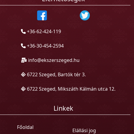
+36-62-424-119
+36-30-454-2594
info@ekszerszeged.hu
6722 Szeged, Bartók tér 3.
6722 Szeged, Mikszáth Kálmán utca 12.
Linkek
Főoldal
Elállási jog