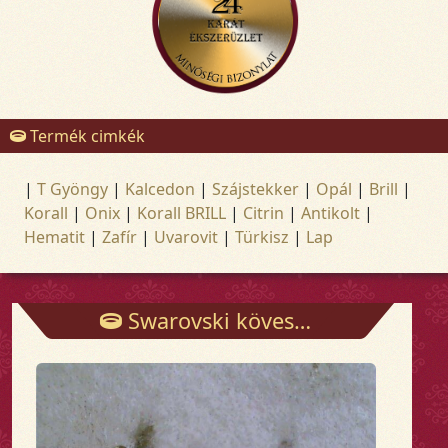
Termék cimkék
|
T Gyöngy
|
Kalcedon
|
Szájstekker
|
Opál
|
Brill
|
Korall
|
Onix
|
Korall BRILL
|
Citrin
|
Antikolt
|
Hematit
|
Zafír
|
Uvarovit
|
Türkisz
|
Lap
Swarovski köves fülbevaló stekkeres - Fülbevalók - Arany és ezüst ékszerek