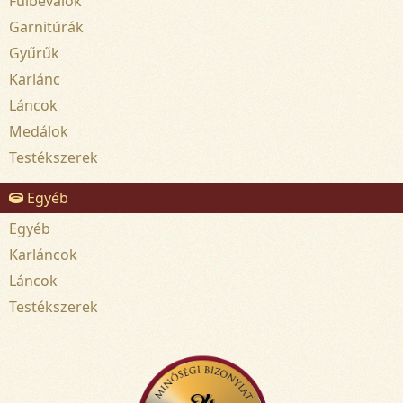
Fülbevalók
Garnitúrák
Gyűrűk
Karlánc
Láncok
Medálok
Testékszerek
Egyéb
Egyéb
Karláncok
Láncok
Testékszerek