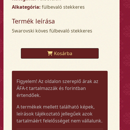
Alkategória:
fülbevaló stekkeres
Termék leírása
Swarovski köves fülbevaló stekkeres
Kosárba
Figyelem! Az oldalon szereplő árak az
ÁFA-t tartalmazzák és forintban
értendőek.
A termékek mellett található képek,
leírások tájékoztató jellegűek azok
tartalmáért felelősséget nem vállalunk.