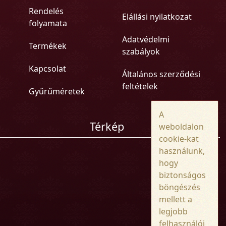
Rendelés
Elállási nyilatkozat
folyamata
Adatvédelmi
Termékek
szabályok
Kapcsolat
Általános szerződési
feltételek
Gyűrűméretek
A
Térkép
weboldalon
cookie-kat
használunk,
hogy
biztonságos
böngészés
mellett a
legjobb
felhasználói