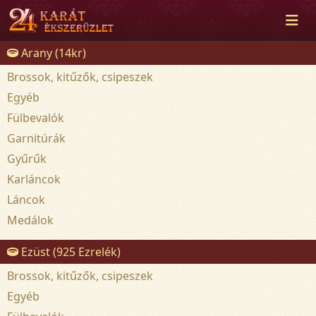
Arany (14kr)
Brossok, kitűzők, csipeszek
Egyéb
Fülbevalók
Garnitúrák
Gyűrűk
Karláncok
Láncok
Medálok
Ezüst (925 Ezrelék)
Brossok, kitűzők, csipeszek
Egyéb