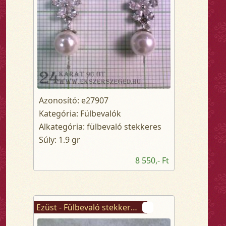
Azonosító: e27907
Kategória: Fülbevalók
Alkategória: fülbevaló stekkeres
Súly: 1.9 gr
8 550,- Ft
Ezüst - Fülbevaló stekkeres