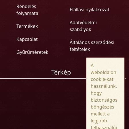
Rendelés
Elállási nyilatkozat
folyamata
Adatvédelmi
Termékek
szabályok
Kapcsolat
Általános szerződési
feltételek
Gyűrűméretek
A
Térkép
weboldalon
cookie-kat
használunk,
hogy
biztonságos
böngészés
mellett a
legjobb
felhasználói