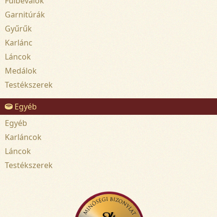
Fülbevalók
Garnitúrák
Gyűrűk
Karlánc
Láncok
Medálok
Testékszerek
Egyéb
Egyéb
Karláncok
Láncok
Testékszerek