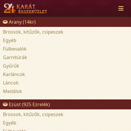
Arany (14kr)
Brossok, kitűzők, csipeszek
Egyéb
Fülbevalók
Garnitúrák
Gyűrűk
Karláncok
Láncok
Medálok
Ezüst (925 Ezrelék)
Brossok, kitűzők, csipeszek
Egyéb