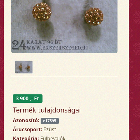
3 900 ,- Ft
Termék tulajdonságai
Azonosító:
e17595
Árucsoport:
Ezüst
Kategória:
Fülbevalók