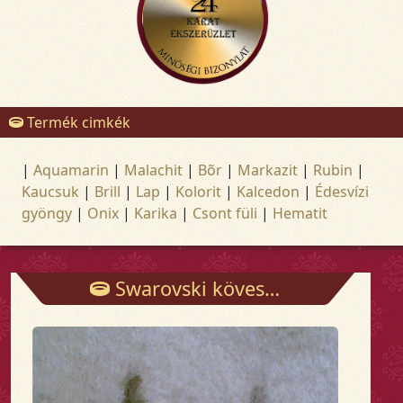
Termék cimkék
|
Aquamarin
|
Malachit
|
Bõr
|
Markazit
|
Rubin
|
Kaucsuk
|
Brill
|
Lap
|
Kolorit
|
Kalcedon
|
Édesvízi
gyöngy
|
Onix
|
Karika
|
Csont füli
|
Hematit
Swarovski köves fülbevaló stekkeres - Fülbevalók - Arany és ezüst ékszerek