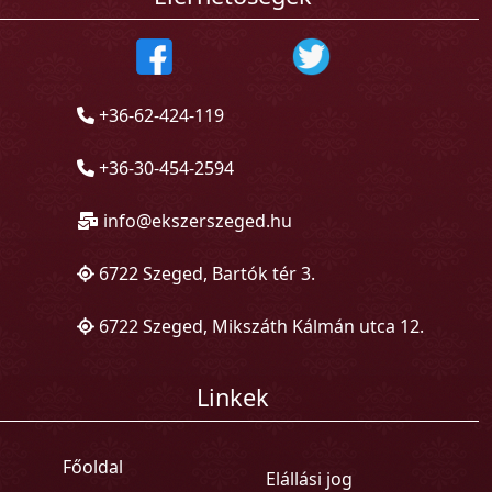
+36-62-424-119
+36-30-454-2594
info@ekszerszeged.hu
6722 Szeged, Bartók tér 3.
6722 Szeged, Mikszáth Kálmán utca 12.
Linkek
Főoldal
Elállási jog