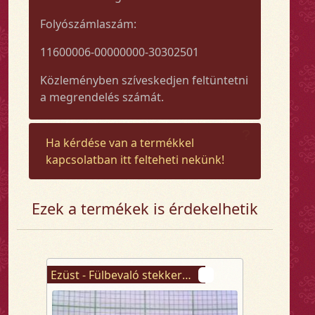
Folyószámlaszám:
11600006-00000000-30302501
Közleményben szíveskedjen feltüntetni
a megrendelés számát.
Ha kérdése van a termékkel
kapcsolatban itt felteheti nekünk!
Ezek a termékek is érdekelhetik
Ezüst - Fülbevaló stekkeres