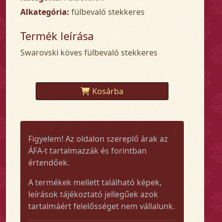
Alkategória:
fülbevaló stekkeres
Termék leírása
Swarovski köves fülbevaló stekkeres
Kosárba
Figyelem! Az oldalon szereplő árak az
ÁFA-t tartalmazzák és forintban
értendőek.
A termékek mellett található képek,
leírások tájékoztató jellegűek azok
tartalmáért felelősséget nem vállalunk.