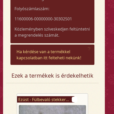
Folyószámlaszám:
11600006-00000000-30302501
Közleményben szíveskedjen feltüntetni
a megrendelés számát.
Ha kérdése van a termékkel
kapcsolatban itt felteheti nekünk!
Ezek a termékek is érdekelhetik
Ezüst - Fülbevaló stekkeres