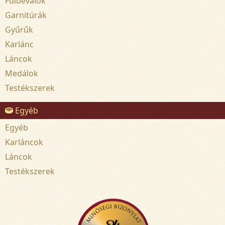
Fülbevalók
Garnitúrák
Gyűrűk
Karlánc
Láncok
Medálok
Testékszerek
Egyéb
Egyéb
Karláncok
Láncok
Testékszerek