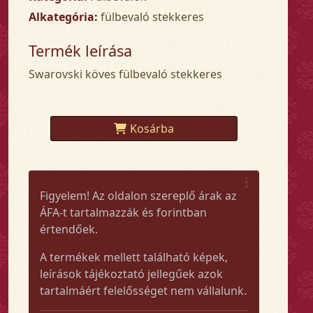
Alkategória:
fülbevaló stekkeres
Termék leírása
Swarovski köves fülbevaló stekkeres
Kosárba
Figyelem! Az oldalon szereplő árak az
ÁFA-t tartalmazzák és forintban
értendőek.
A termékek mellett található képek,
leírások tájékoztató jellegűek azok
tartalmáért felelősséget nem vállalunk.