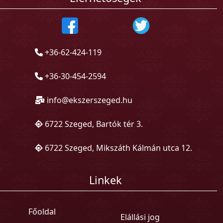
+36-62-424-119
+36-30-454-2594
info@ekszerszeged.hu
6722 Szeged, Bartók tér 3.
6722 Szeged, Mikszáth Kálmán utca 12.
Linkek
Főoldal
Elállási jog