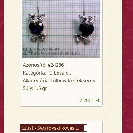
Azonosító: e24286
Kategória: Fülbevalók
Alkategória: fülbevaló stekkeres
Súly: 1.6 gr
7 200,- Ft
Ezüst - Swarovski köves fülbevaló stekkeres