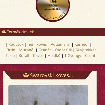
Termék cimkék
|
Kaucsuk
|
nem köves
|
Aquamarin
|
Karneol
|
Citrin
|
Muránói
|
Gránát
|
Csont füli
|
Szájstekker
|
Tekla
|
Korall
|
Köves
|
Holdkõ
|
T Gyöngy
|
Csont
Swarovski köves fülbevaló stekkeres - Fülbevalók - Arany és ezüst ékszerek