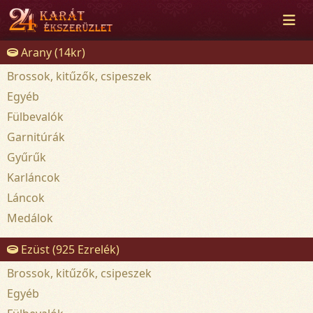
Arany (14kr)
Brossok, kitűzők, csipeszek
Egyéb
Fülbevalók
Garnitúrák
Gyűrűk
Karláncok
Láncok
Medálok
Ezüst (925 Ezrelék)
Brossok, kitűzők, csipeszek
Egyéb