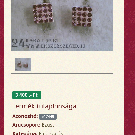
3 400 ,- Ft
Termék tulajdonságai
Azonosító:
e17449
Árucsoport:
Ezüst
Kategória:
Fülbevalók