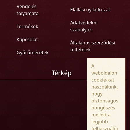
Rendelés
Elállási nyilatkozat
folyamata
Adatvédelmi
Termékek
szabályok
Kapcsolat
Általános szerződési
feltételek
Gyűrűméretek
A
Térkép
weboldalon
cookie-kat
használunk,
hogy
biztonságos
böngészés
mellett a
legjobb
felhasználói