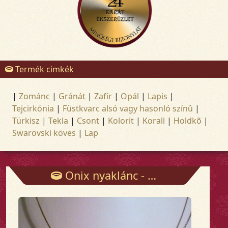
Termék cimkék
|
Zománc
|
Gránát
|
Zafír
|
Opál
|
Lapis
|
Tejcirkónia
|
Füstkvarc alsó vagy hasonló színû
|
Türkisz
|
Tekla
|
Csont
|
Kolorit
|
Korall
|
Holdkõ
|
Swarovski köves
|
Lap
Onix nyaklánc - Láncok - Arany és ezüst ékszerek