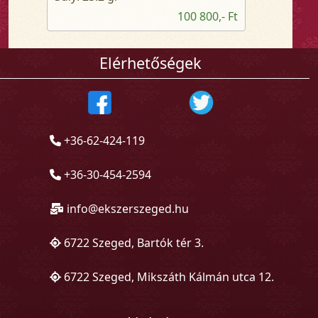
100 800,- Ft
Elérhetőségek
+36-62-424-119
+36-30-454-2594
info@ekszerszeged.hu
6722 Szeged, Bartók tér 3.
6722 Szeged, Mikszáth Kálmán utca 12.