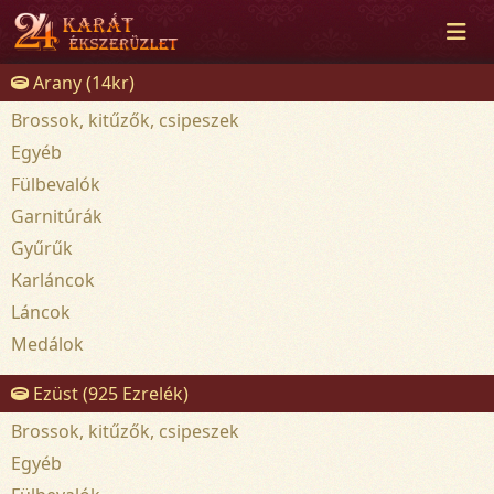
Arany (14kr)
Brossok, kitűzők, csipeszek
Egyéb
Fülbevalók
Garnitúrák
Gyűrűk
Karláncok
Láncok
Medálok
Ezüst (925 Ezrelék)
Brossok, kitűzők, csipeszek
Egyéb