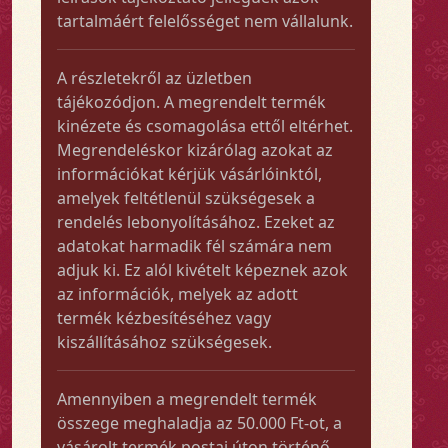
tartalmáért felelősséget nem vállalunk.
A részletekről az üzletben
tájékozódjon. A megrendelt termék
kinézete és csomagolása ettől eltérhet.
Megrendeléskor kizárólag azokat az
információkat kérjük vásárlóinktól,
amelyek feltétlenül szükségesek a
rendelés lebonyolításához. Ezeket az
adatokat harmadik fél számára nem
adjuk ki. Ez alól kivételt képeznek azok
az információk, melyek az adott
termék kézbesítéséhez vagy
kiszállításához szükségesek.
Amennyiben a megrendelt termék
összege meghaladja az 50.000 Ft-ot, a
vásárolt termék postai úton történő