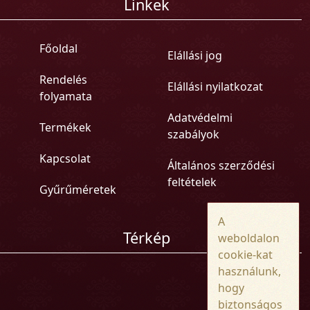
Linkek
Főoldal
Elállási jog
Rendelés
Elállási nyilatkozat
folyamata
Adatvédelmi
Termékek
szabályok
Kapcsolat
Általános szerződési
feltételek
Gyűrűméretek
A
Térkép
weboldalon
cookie-kat
használunk,
hogy
biztonságos