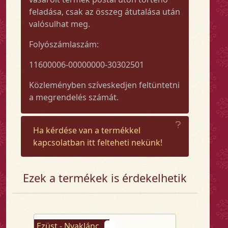
feladása, csak az összeg átutalása után
valósulhat meg.
Folyószámlaszám:
11600006-00000000-30302501
Közleményben szíveskedjen feltüntetni
a megrendelés számát.
Ha kérdése van a termékkel
kapcsolatban itt felteheti nekünk!
Ezek a termékek is érdekelhetik
Ezüst - Nyaklánc