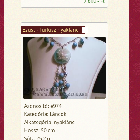
7 800,- Ft
Ezüst - Türkisz nyaklánc
Azonosító: e974
Kategória: Láncok
Alkategória: nyaklánc
Hossz: 50 cm
Súly: 25.2 gr