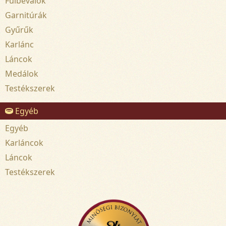
Fülbevalók
Garnitúrák
Gyűrűk
Karlánc
Láncok
Medálok
Testékszerek
Egyéb
Egyéb
Karláncok
Láncok
Testékszerek