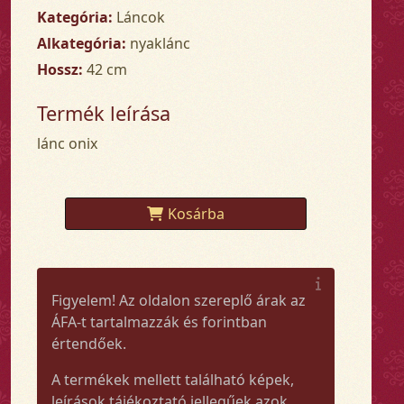
Kategória:
Láncok
Alkategória:
nyaklánc
Hossz:
42 cm
Termék leírása
lánc onix
Kosárba
Figyelem! Az oldalon szereplő árak az
ÁFA-t tartalmazzák és forintban
értendőek.
A termékek mellett található képek,
leírások tájékoztató jellegűek azok