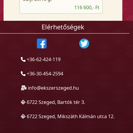
116 600,- Ft
Elérhetőségek
+36-62-424-119
+36-30-454-2594
info@ekszerszeged.hu
6722 Szeged, Bartók tér 3.
6722 Szeged, Mikszáth Kálmán utca 12.