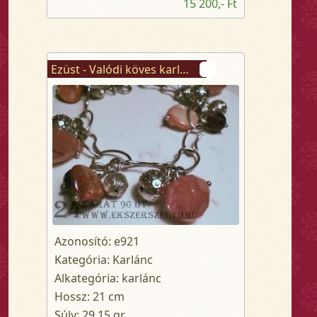
15 200,- Ft
Ezüst - Valódi köves karlánc
Azonosító: e921
Kategória: Karlánc
Alkategória: karlánc
Hossz: 21 cm
Súly: 29.15 gr