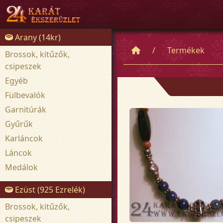
Arany (14kr)
Termékek
Brossok, kitűzők,
csipeszek
Egyéb
Fülbevalók
Garnitúrák
Gyűrűk
Karláncok
Láncok
Medálok
Ezüst (925 Ezrelék)
Brossok, kitűzők,
csipeszek