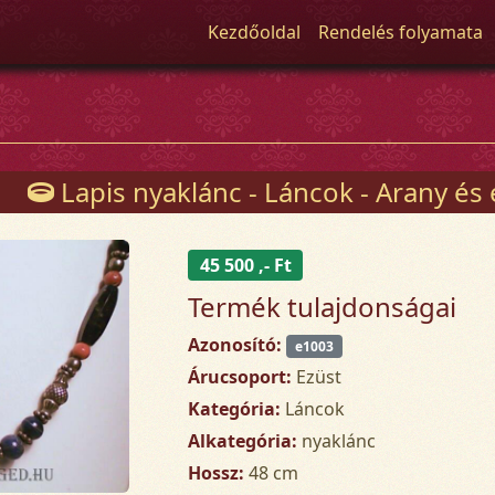
Kezdőoldal
Rendelés folyamata
Lapis nyaklánc - Láncok - Arany és
45 500 ,- Ft
Termék tulajdonságai
Azonosító:
e1003
Árucsoport:
Ezüst
Kategória:
Láncok
Alkategória:
nyaklánc
Hossz:
48 cm