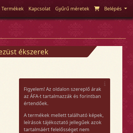
Termékek
Kapcsolat
Gyűrű méretek
Belépés
 ezüst ékszerek
Figyelem! Az oldalon szereplő árak
az ÁFA-t tartalmazzák és forintban
értendőek.
A termékek mellett található képek,
leírások tájékoztató jellegűek azok
tartalmáért felelősséget nem