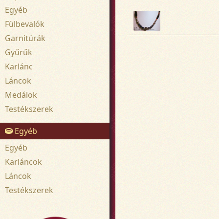
Egyéb
Fülbevalók
Garnitúrák
Gyűrűk
Karlánc
Láncok
Medálok
Testékszerek
Egyéb
Egyéb
Karláncok
Láncok
Testékszerek