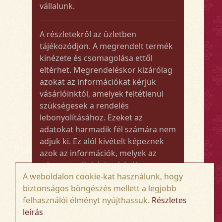
vállalunk.
A részletekről az üzletben
tájékozódjon. A megrendelt termék
kinézete és csomagolása ettől
eltérhet. Megrendeléskor kizárólag
azokat az információkat kérjük
vásárlóinktól, amelyek feltétlenül
szükségesek a rendelés
lebonyolításához. Ezeket az
adatokat harmadik fél számára nem
adjuk ki. Ez alól kivételt képeznek
azok az információk, melyek az
adott termék kézbesítéséhez vagy
A weboldalon cookie-kat használunk, hogy
kiszállításához szükségesek.
biztonságos böngészés mellett a legjobb
felhasználói élményt nyújthassuk.
Részletes
Amennyiben a megrendelt termék
leírás
összege meghaladja az 50.000 Ft-ot,