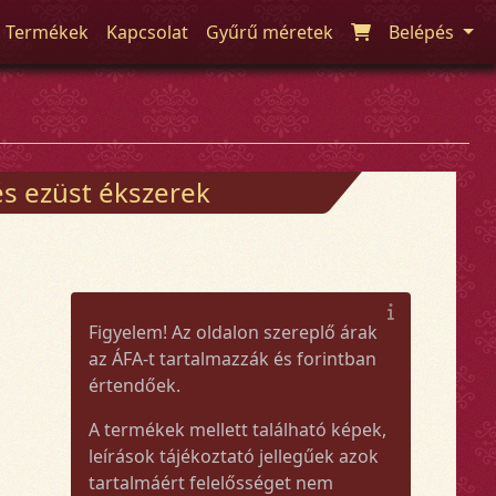
Termékek
Kapcsolat
Gyűrű méretek
Belépés
és ezüst ékszerek
Figyelem! Az oldalon szereplő árak
az ÁFA-t tartalmazzák és forintban
értendőek.
A termékek mellett található képek,
leírások tájékoztató jellegűek azok
tartalmáért felelősséget nem