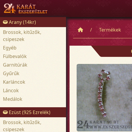
Arany (14kr)
Termékek
Brossok, kitűzők,
csipeszek
Egyéb
Fülbevalók
Garnitúrák
Gyűrűk
Karláncok
Láncok
Medálok
Ezüst (925 Ezrelék)
Brossok, kitűzők,
csipeszek