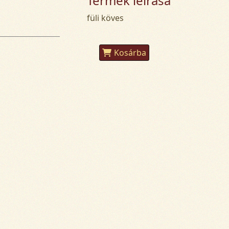
Termék leírása
füli köves
Kosárba