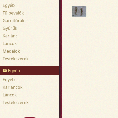
Egyéb
Fülbevalók
Garnitúrák
Gyűrűk
Karlánc
Láncok
Medálok
Testékszerek
Egyéb
Egyéb
Karláncok
Láncok
Testékszerek