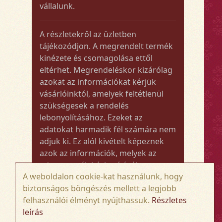
vállalunk.
A részletekről az üzletben
tájékozódjon. A megrendelt termék
kinézete és csomagolása ettől
eltérhet. Megrendeléskor kizárólag
azokat az információkat kérjük
vásárlóinktól, amelyek feltétlenül
szükségesek a rendelés
lebonyolításához. Ezeket az
adatokat harmadik fél számára nem
adjuk ki. Ez alól kivételt képeznek
azok az információk, melyek az
adott termék kézbesítéséhez vagy
A weboldalon cookie-kat használunk, hogy
kiszállításához szükségesek.
biztonságos böngészés mellett a legjobb
felhasználói élményt nyújthassuk.
Részletes
Amennyiben a megrendelt termék
leírás
összege meghaladja az 50.000 Ft-ot,