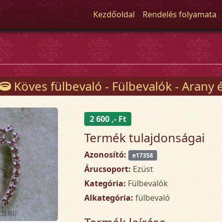
Kezdőoldal
Rendelés folyamata
Köves fülbevaló - Fülbevalók - Arany 
2 600 ,- Ft
Termék tulajdonságai
Azonosító:
e17358
Árucsoport:
Ezüst
Kategória:
Fülbevalók
Alkategória:
fülbevaló